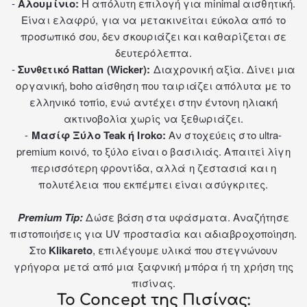
-
Αλουμίνιο:
Η απόλυτη επιλογή για minimal αισθητική.
Είναι ελαφρύ, για να μετακινείται εύκολα από το
προσωπικό σου, δεν σκουριάζει και καθαρίζεται σε
δευτερόλεπτα.
-
Συνθετικό Rattan (Wicker):
Διαχρονική αξία. Δίνει μια
οργανική, boho αίσθηση που ταιριάζει απόλυτα με το
ελληνικό τοπίο, ενώ αντέχει στην έντονη ηλιακή
ακτινοβολία χωρίς να ξεθωριάζει.
-
Μασίφ Ξύλο Teak ή Iroko:
Αν στοχεύεις στο ultra-
premium κοινό, το ξύλο είναι ο βασιλιάς. Απαιτεί λίγη
περισσότερη φροντίδα, αλλά η ζεστασιά και η
πολυτέλεια που εκπέμπει είναι ασύγκριτες.
Premium Tip:
Δώσε βάση στα υφάσματα. Αναζήτησε
πιστοποιήσεις για UV προστασία και αδιαβροχοποίηση.
Στο
Klikareto
, επιλέγουμε υλικά που στεγνώνουν
γρήγορα μετά από μια ξαφνική μπόρα ή τη χρήση της
πισίνας.
Το Concept της Πισίνας: