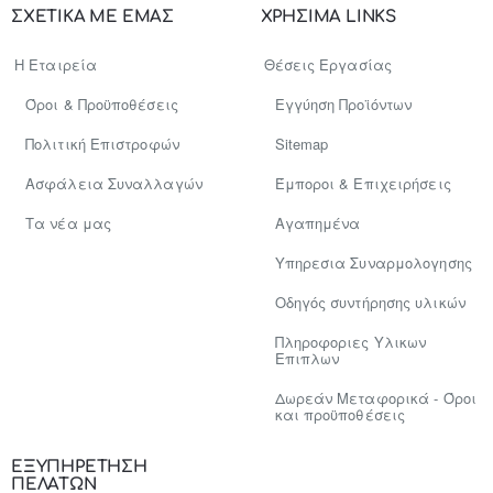
σας..
ΣΧΕΤΙΚΑ ΜΕ ΕΜΑΣ
ΧΡΗΣΙΜΑ LINKS
Η Εταιρεία
Θέσεις Εργασίας
Όροι & Προϋποθέσεις
Εγγύηση Προϊόντων
Πολιτική Επιστροφών
Sitemap
Ασφάλεια Συναλλαγών
Έμποροι & Επιχειρήσεις
Tα νέα μας
Αγαπημένα
Υπηρεσια Συναρμολογησης
Οδηγός συντήρησης υλικών
Πληροφοριες Υλικων
Επιπλων
Δωρεάν Μεταφορικά - Όροι
και προϋποθέσεις
ΕΞΥΠΗΡΕΤΗΣΗ
ΠΕΛΑΤΩΝ