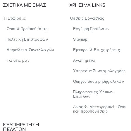
σας..
ΣΧΕΤΙΚΑ ΜΕ ΕΜΑΣ
ΧΡΗΣΙΜΑ LINKS
Η Εταιρεία
Θέσεις Εργασίας
Όροι & Προϋποθέσεις
Εγγύηση Προϊόντων
Πολιτική Επιστροφών
Sitemap
Ασφάλεια Συναλλαγών
Έμποροι & Επιχειρήσεις
Tα νέα μας
Αγαπημένα
Υπηρεσια Συναρμολογησης
Οδηγός συντήρησης υλικών
Πληροφοριες Υλικων
Επιπλων
Δωρεάν Μεταφορικά - Όροι
και προϋποθέσεις
ΕΞΥΠΗΡΕΤΗΣΗ
ΠΕΛΑΤΩΝ