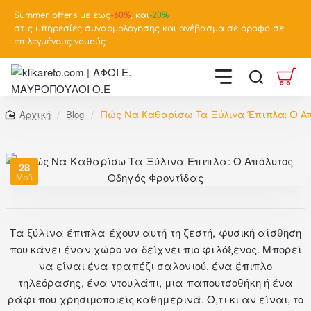
Summer offers με έως
-
60%
, και
-20%
στις υπηρεσίες συναρμολόγησης και ανέβασμα σε όροφο σε
επιλεγμένους νομούς
Blog
Πώς Να Καθαρίσω Τα Ξύλινα Έπιπλα: Ο Α
home
28
Μαΐ
Τα ξύλινα έπιπλα έχουν αυτή τη ζεστή, φυσική αίσθηση
που κάνει έναν χώρο να δείχνει πιο φιλόξενος. Μπορεί
να είναι ένα τραπέζι σαλονιού, ένα έπιπλο
τηλεόρασης, ένα ντουλάπι, μια παπουτσοθήκη ή ένα
ράφι που χρησιμοποιείς καθημερινά. Ό,τι κι αν είναι, το