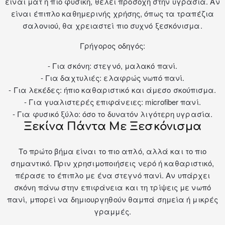
είναι ματ ή πιο φυσική, θέλει προσοχή στην υγρασία. Αν
είναι έπιπλο καθημερινής χρήσης, όπως τα
τραπέζια
σαλονιού
, θα χρειαστεί πιο συχνό ξεσκόνισμα.
Γρήγορος οδηγός:
- Για σκόνη: στεγνό, μαλακό πανί.
- Για δαχτυλιές: ελαφρώς νωπό πανί.
- Για λεκέδες: ήπιο καθαριστικό και άμεσο σκούπισμα.
- Για γυαλιστερές επιφάνειες: microfiber πανί.
- Για φυσικό ξύλο: όσο το δυνατόν λιγότερη υγρασία.
Ξεκίνα Πάντα Με Ξεσκόνισμα
Το πρώτο βήμα είναι το πιο απλό, αλλά και το πιο
σημαντικό. Πριν χρησιμοποιήσεις νερό ή καθαριστικό,
πέρασε το έπιπλο με ένα στεγνό πανί. Αν υπάρχει
σκόνη πάνω στην επιφάνεια και τη τρίψεις με νωπό
πανί, μπορεί να δημιουργηθούν θαμπά σημεία ή μικρές
γραμμές.