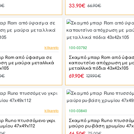
33.90€
0€
66.90€
-46%
klikareto
100-03792
αρ Rom από ύφασμα σε
Σκαμπό μπαρ Rom από ύφα
ωση με μαύρα μεταλλικά
καπουτσίνο απόχρωση με μ
x105
μεταλλικά πόδια 43x42x105
69.90€
90€
129.90€
-38%
klikareto
100-03840
ρ Runo πτυσσόμενο γκρι
Σκαμπό μπαρ Runo πτυσσόμ
ωμίου 47x49x112
μαύρο pu-βάση χρωμίου 47x
00€
75.00€