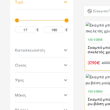
Τιμή
Σύγκριση 
€
€
100-03856
Σκαμπό μπα
Κατασκευαστές
σκελετός χρ
37.90€
60.9
Όγκος
Ύψος
100-03854
Μήκος
Σκαμπό μπα
pu-βάση μα
Πλάτος