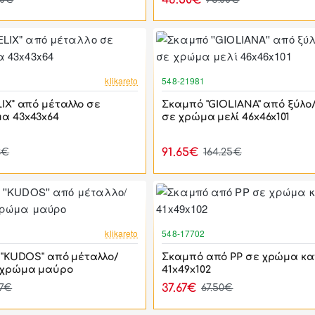
46.50€
-46%
klikareto
548-21981
IX" από μέταλλο σε
Σκαμπό ''GIOLIANA'' από ξύλο
α 43x43x64
σε χρώμα μελί 46x46x101
91.65€
3€
164.25€
-17%
klikareto
548-17702
''KUDOS'' από μέταλλο/
Σκαμπό από PP σε χρώμα κα
 χρώμα μαύρο
41x49x102
37.67€
47€
67.50€