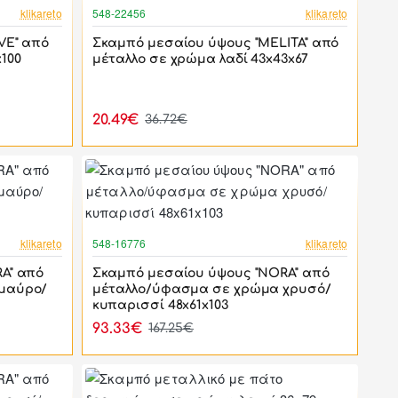
-44%
-44%
klikareto
548-22456
klikareto
VE" από
Σκαμπό μεσαίου ύψους "MELITA" από
100
μέταλλο σε χρώμα λαδί 43x43x67
20.49€
36.72€
-44%
-44%
klikareto
548-16776
klikareto
A" από
Σκαμπό μεσαίου ύψους "NORA" από
μαύρο/
μέταλλο/ύφασμα σε χρώμα χρυσό/
κυπαρισσί 48x61x103
93.33€
167.25€