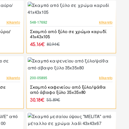
-44%
-44%
klikareto
548-17692
klikareto
αύρο/
Σκαμπό από ξύλο σε χρώμα καρυδί
41x43x105
45.16€
80.94€
-44%
-46%
klikareto
200-05895
klikareto
 σε
Σκαμπό καφενείου από ξύλο/ψάθα
από άβαφο ξύλο 35x35x80
30.18€
55.89€