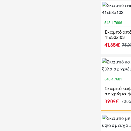
548-17696
Σκαμπό από
41x53x103
41.85€
75.
548-17681
Σκαμπό καφε
σε χρώμα φ
39.09€
70.0