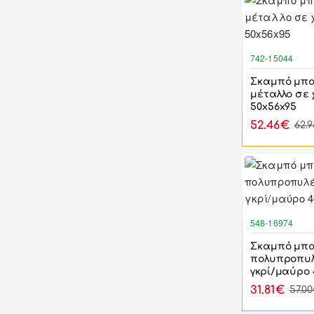
742-15044
Σκαμπό μπα
μέταλλο σε
50x56x95
52.46€
62.
548-16974
Σκαμπό μπα
πολυπροπυλ
γκρί/μαύρο 
31.81€
57.0