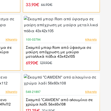
33.90€
66.90€
-46%
-46%
klikareto
100-03794
klikareto
σμα σε
Σκαμπό μπαρ Rom από ύφασμα σε
αύρα
μαύρη απόχρωση με μαύρα
μεταλλικά πόδια 43x42x105
69.90€
129.90€
-38%
-44%
klikareto
548-21897
klikareto
ενο
Σκαμπό "CAMDEN'' από αλουμίνιο σε
49x112
χρώμα λαδί 56x60x108
306.90€