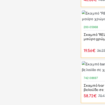
46.50€
200-05968
Σκαμπό "REL
μαύρο χρώμ
19.56€
36.2
742-08697
Σκαμπό bar 
βελούδο σε
58.72€
70.