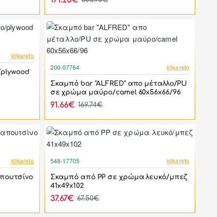
171.25€
-44%
klikareto
-46%
200-07764
klikareto
/plywood
Σκαμπό bar "ALFRED" απο μέταλλο/PU
σε χρώμα μαύρο/camel 60x56x66/96
91.66€
169.74€
-44%
-44%
klikareto
548-17705
klikareto
πουτσίνο
Σκαμπό από PP σε χρώμα λευκό/μπεζ
41x49x102
37.67€
67.50€