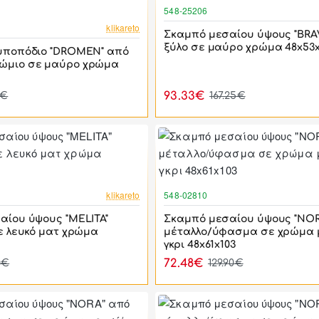
548-25206
-44%
klikareto
Σκαμπό μεσαίου ύψους "BRA
ξύλο σε μαύρο χρώμα 48x53x
υποπόδιο "DROMEN" από
ώμιο σε μαύρο χρώμα
93.33€
0€
167.25€
-44%
klikareto
548-02810
αίου ύψους "MELITA"
Σκαμπό μεσαίου ύψους "NOR
ε λευκό ματ χρώμα
μέταλλο/ύφασμα σε χρώμα 
γκρι 48x61x103
72.48€
0€
129.90€