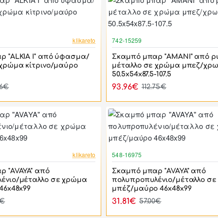
-17%
klikareto
742-15259
ρ "ALKIA I" από ύφασμα/
Σκαμπό μπαρ "AMANI" από p
 χρώμα κίτρινο/μαύρο
μέταλλο σε χρώμα μπεζ/χρω
50.5x54x87.5-107.5
93.96€
96€
112.75€
-44%
klikareto
548-16975
ρ "AVAYA" από
Σκαμπό μπαρ "AVAYA" από
ένιο/μέταλλο σε χρώμα
πολυπροπυλένιο/μέταλλο σε
46x48x99
μπέζ/μαύρο 46x48x99
31.81€
0€
57.00€