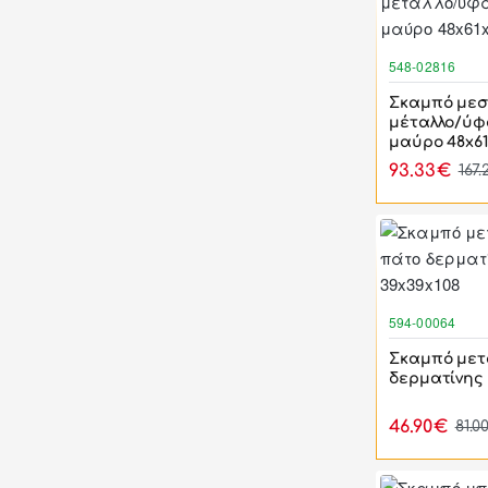
548-02816
Σκαμπό μεσ
μέταλλο/ύφ
μαύρο 48x61
93.33€
167
594-00064
Σκαμπό μετα
δερματίνης 
46.90€
81.0