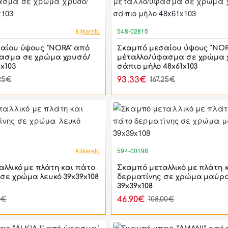
-44%
klikareto
548-02815
αίου ύψους "NORA" από
Σκαμπό μεσαίου ύψους "NOR
ασμα σε χρώμα χρυσό/
μέταλλο/ύφασμα σε χρώμα 
x103
σάπιο μήλο 48x61x103
93.33€
.25€
167.25€
-42%
klikareto
594-00198
λλικό με πλάτη και πάτο
Σκαμπό μεταλλικό με πλάτη 
σε χρώμα λευκό 39x39x108
δερματίνης σε χρώμα μαύρ
39x39x108
46.90€
0€
108.00€