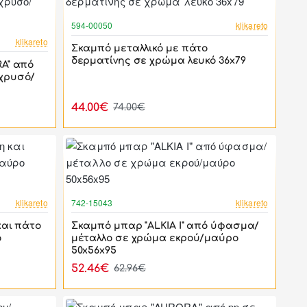
-41%
594-00050
klikareto
-44%
klikareto
Σκαμπό μεταλλικό με πάτο
δερματίνης σε χρώμα λευκό 36x79
A" από
χρυσό/
44.00€
74.00€
-57%
-17%
klikareto
742-15043
klikareto
και πάτο
Σκαμπό μπαρ "ALKIA I" από ύφασμα/
ο
μέταλλο σε χρώμα εκρού/μαύρο
50x56x95
52.46€
62.96€