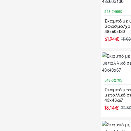
548-24690
Σκαμπό με 
ύφασμα/χρ
48x60x130
61.94€
111.0
548-02795
Σκαμπό μεσ
μεταλλικό σ
43x43x67
18.14€
32.5