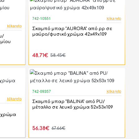
-17%
742-10551
klikareto
-17%
klikareto
Σκαμπό μπαρ "AURORA" από pp σε
μαύρο/φυσικό χρώμα 42x49x109
u/
μίου
48.71€
58.45€
-17%
742-09357
klikareto
-44%
klikareto
Σκαμπό μπαρ "BALINA" από PU/
μέταλλο σε λευκό χρώμα 52x53x109
 χρώμα
56.38€
67.66€