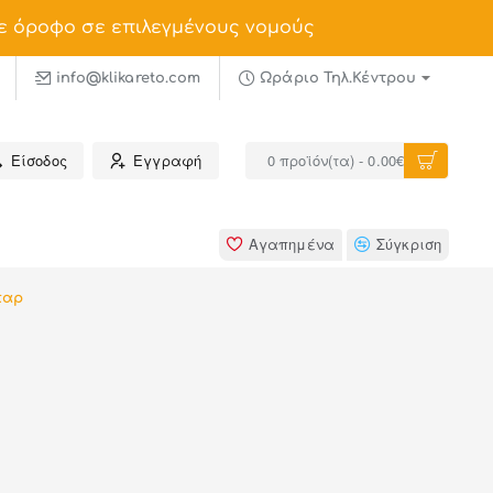
ε όροφο σε επιλεγμένους νομούς
info@klikareto.com
Ωράριο Τηλ.Κέντρου
Είσοδος
Εγγραφή
0 προϊόν(τα) - 0.00€
Αγαπημένα
Σύγκριση
παρ