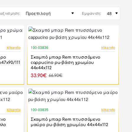
αξινόμηση:
Εμφάνιση:
-38%
-49%
klikareto
100-03836
klikareto
ύρο
Σκαμπό μπαρ Rem πτυσσόμενο
47x90/111
cappucino pu-βάση χρωμίου
44x44x112
33.90€
66.90€
-49%
-49%
klikareto
100-03835
klikareto
ενο
Σκαμπό μπαρ Rem πτυσσόμενο
λλο
μαύρο pu-βάση χρωμίου 44x44x112