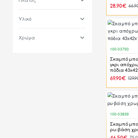
28.90€
66.9
Υλικό
Χρώμα
100-03793
Σκαμπό μπ
γκρι απόχρ
πόδια 43x42
69.90€
129.
100-03839
Σκαμπό μπα
pu-βάση χρ
75.