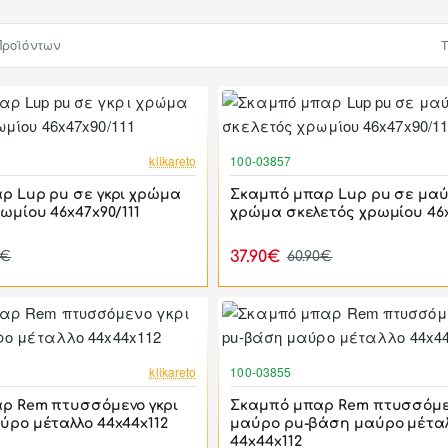
Προϊόντων
Τ
-38%
klikareto
100-03857
ρ Lup pu σε γκρι χρώμα
Σκαμπό μπαρ Lup pu σε μα
ωμίου 46x47x90/111
χρώμα σκελετός χρωμίου 46x
37.90€
0€
60.90€
-57%
klikareto
100-03855
ρ Rem πτυσσόμενο γκρι
Σκαμπό μπαρ Rem πτυσσόμ
ύρο μέταλλο 44x44x112
μαύρο pu-βάση μαύρο μέτα
44x44x112