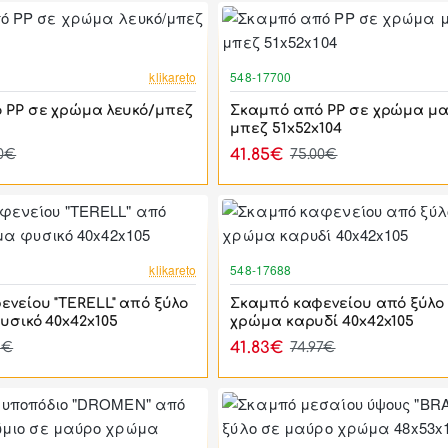
-44%
klikareto
548-17700
 PP σε χρώμα λευκό/μπεζ
Σκαμπό από PP σε χρώμα μ
μπεζ 51x52x104
41.85€
00€
75.00€
-44%
klikareto
548-17688
νείου "TERELL" από ξύλο
Σκαμπό καφενείου από ξύλο
υσικό 40x42x105
χρώμα καρυδί 40x42x105
41.83€
5€
74.97€