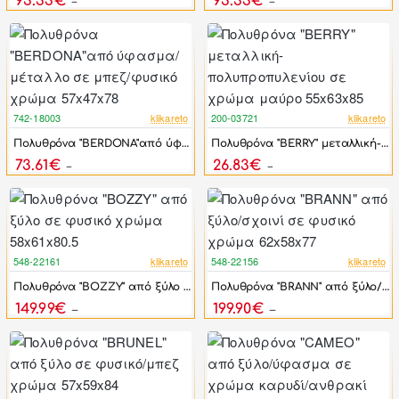
93.33€
93.33€
167.25€
167.25€
742-18003
klikareto
200-03721
klikareto
-17%
-46%
Πολυθρόνα "BERDONA"από ύφασμα/μέταλλο σε μπεζ/φυσικό χρώμα 57x47x78
Πολυθρόνα "BERRY" μεταλλική-πολυπροπυλενίου σε χρώμα μαύρο 55x63x85
ΝΕΟ
73.61€
26.83€
88.33€
49.68€
548-22161
klikareto
548-22156
klikareto
-42%
-42%
Πολυθρόνα "BOZZY" από ξύλο σε φυσικό χρώμα 58x61x80.5
Πολυθρόνα "BRANN" από ξύλο/σχοινί σε φυσικό χρώμα 62x58x77
149.99€
199.90€
259.20€
345.00€