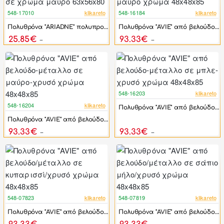
548-17010
klikareto
548-16184
klikareto
-44%
-44%
Πολυθρόνα "ARIADNE" πολυπροπυλένιο/μέταλλο σε χρώμα μαύρο 63x56x80
Πολυθρόνα "AVIE" από βελούδο-μέταλλο σε γκρι-μαύρο χρώμα 48x48x85
25.85€
93.33€
46.32€
167.25€
548-16203
klikareto
-44%
548-16204
klikareto
Πολυθρόνα "AVIE" από βελούδο-μέταλλο σε μπλε-χρυσό χρώμα 48x48x85
-44%
Πολυθρόνα "AVIE" από βελούδο-μέταλλο σε μαύρο-χρυσό χρώμα 48x48x85
93.33€
93.33€
167.25€
167.25€
548-07823
klikareto
548-07819
klikareto
-44%
-44%
Πολυθρόνα "AVIE" από βελούδο/μέταλλο σε κυπαρισσί/χρυσό χρώμα 48x48x85
Πολυθρόνα "AVIE" από βελούδο/μέταλλο σε σάπιο μήλο/χρυσό χρώμα 48x48x85