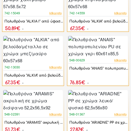
742-15049
klikareto
742-14559
klikareto
-17%
-17%
Πολυθρόνα "ALKIA I" από ύφασμα/μέταλλο σε χρώμα χακί/μαύρο 57x58.5x72
Πολυθρόνα "ALKIA" από βελούδο/μέταλλο σε χρώμα κίτρινο/μαύρο 60x57x68
50.89€
67.35€
61.07€
80.81€
548-00629
klikareto
-5%
742-13030
klikareto
Πολυθρόνα "ANAIS" πολυπροπυλενίου PU σε χρώμα γκρι 60x61x85,5
-17%
Πολυθρόνα "ALKIA" από βελούδο/μέταλλο σε χρώμα μπεζ/μαύρο 60x57x68
67.35€
76.85€
80.81€
81.00€
548-02391
klikareto
548-01367
klikareto
-44%
-44%
Πολυθρόνα "ARAMIS" ακρυλική σε χρώμα διάφανο 52,2x56,5x92
Πολυθρόνα "ARIADNE" PP σε χρώμα λευκό/φυσικό 62,5x56x80
51.73€
27.87€
92.70€
49.95€