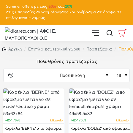
Summer offers με έως
-
60%
, και
-20%
στις υπηρεσίες συναρμολόγησης και ανέβασμα σε όροφο σε
επιλεγμένους νομούς
Έπιπλα εσωτερικού χώρου
Τραπεζαρία
Πολυθ
home
Πολυθρόνες τραπεζαρίας
742-17678
klikareto
742-17653
klikareto
-17%
-17%
Καρέκλα "BERNE" από ύφασμα/μέταλλο σε καφέ/φυσικό χρώμα 53x62x84
Καρέκλα "DOLEZ" από ύφασμα/μέταλλο σε terracotta/καρυδί χρώμα 49x58.5x82