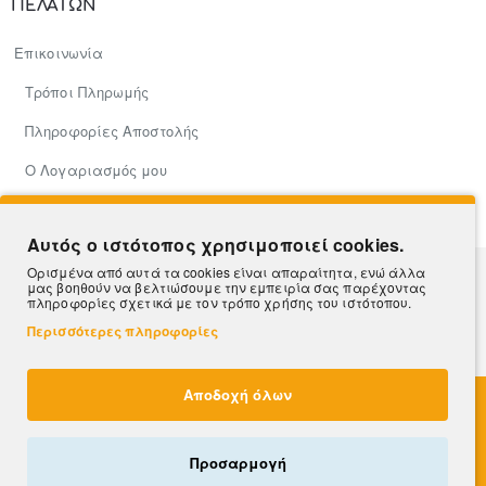
ΠΕΛΑΤΩΝ
Επικοινωνία
Τρόποι Πληρωμής
Πληροφορίες Αποστολής
Ο Λογαριασμός μου
Β2Β
Αυτός ο ιστότοπος χρησιμοποιεί cookies.
Ορισμένα από αυτά τα cookies είναι απαραίτητα, ενώ άλλα
Hosted & Supported by
Think Open
μας βοηθούν να βελτιώσουμε την εμπειρία σας παρέχοντας
πληροφορίες σχετικά με τον τρόπο χρήσης του ιστότοπου.
Περισσότερες πληροφορίες
Αποδοχή όλων
×
ΜΌΛΙΣ ΑΓΟΡΆΣΤΗΚΕ!
Μαρία
από Γιαννιτσά
Προσαρμογή
Βιβλιοθήκη "RIKO A" σε χρώμα σονόμα 60x40x114