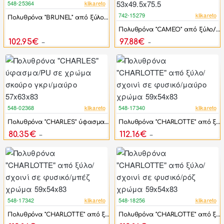
548-25364
klikareto
-44%
742-15279
klikareto
Πολυθρόνα "BRUNEL" από ξύλο σε φυσικό/μπεζ χρώμα 57x59x84
-17%
Πολυθρόνα "CAMEO" από ξύλο/ύφασμα σε χρώμα καρυδί/ανθρακί 53x49.5x75.5
102.95€
97.88€
184.50€
117.45€
548-02368
klikareto
548-17340
klikareto
-44%
-44%
Πολυθρόνα "CHARLES" ύφασμα/PU σε χρώμα σκούρο γκρι/μαύρο 57x63x83
Πολυθρόνα "CHARLOTTE" από ξύλο/σχοινί σε φυσικό/μαύρο χρώμα 59x54x83
80.35€
112.16€
144.00€
201.00€
548-17342
klikareto
548-18256
klikareto
-44%
-44%
Πολυθρόνα "CHARLOTTE" από ξύλο/σχοινί σε φυσικό/μπέζ χρώμα 59x54x83
Πολυθρόνα "CHARLOTTE" από ξύλο/σχοινί σε φυσικό/ρόζ χρώμα 59x54x83