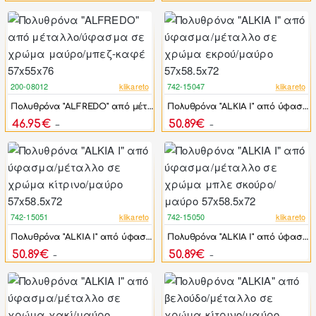
200-08012
klikareto
742-15047
klikareto
-46%
-17%
Πολυθρόνα "ALFREDO" από μέταλλο/ύφασμα σε χρώμα μαύρο/μπεζ-καφέ 57x55x76
Πολυθρόνα "ALKIA I" από ύφασμα/μέταλλο σε χρώμα εκρού/μαύρο 57x58.5x72
46.95€
50.89€
86.94€
61.07€
742-15051
klikareto
742-15050
klikareto
-17%
-17%
Πολυθρόνα "ALKIA I" από ύφασμα/μέταλλο σε χρώμα κίτρινο/μαύρο 57x58.5x72
Πολυθρόνα "ALKIA I" από ύφασμα/μέταλλο σε χρώμα μπλε σκούρο/μαύρο 57x58.5x72
50.89€
50.89€
61.07€
61.07€