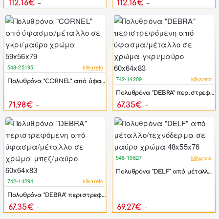
112.16€
112.16€
201.00€
201.00€
548-25195
klikareto
-44%
742-14209
klikareto
Πολυθρόνα "CORNEL" από ύφασμα/μέταλλο σε γκρι/μαύρο χρώμα 59x56x79
-17%
Πολυθρόνα "DEBRA" περιστρεφόμενη από ύφασμα/μέταλλο σε χρώμα γκρι/μαύρο 60x64x83
71.98€
67.35€
129.00€
80.81€
548-19827
klikareto
-44%
Πολυθρόνα "DELF" από μέταλλο/τεχνόδερμα σε μαύρο χρώμα 48x55x76
742-14294
klikareto
-17%
Πολυθρόνα "DEBRA" περιστρεφόμενη από ύφασμα/μέταλλο σε χρώμα μπεζ/μαύρο 60x64x83
67.35€
69.27€
80.81€
124.13€