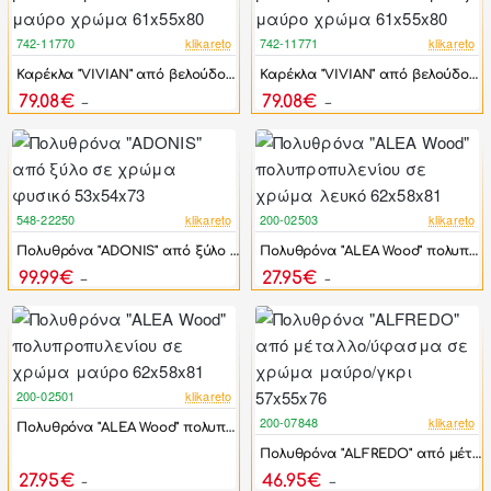
742-11770
klikareto
742-11771
klikareto
-17%
-17%
Καρέκλα "VIVIAN" από βελούδο/μέταλλο σε μαύρο χρώμα 61x55x80
Καρέκλα "VIVIAN" από βελούδο/μέταλλο σε μπεζ/μαύρο χρώμα 61x55x80
79.08€
79.08€
94.90€
94.90€
548-22250
klikareto
200-02503
klikareto
-42%
-46%
Πολυθρόνα "ADONIS" από ξύλο σε χρώμα φυσικό 53x54x73
Πολυθρόνα "ALEA Wood" πολυπροπυλενίου σε χρώμα λευκό 62x58x81
99.99€
27.95€
172.80€
51.75€
200-02501
klikareto
-46%
200-07848
klikareto
Πολυθρόνα "ALEA Wood" πολυπροπυλενίου σε χρώμα μαύρο 62x58x81
-46%
Πολυθρόνα "ALFREDO" από μέταλλο/ύφασμα σε χρώμα μαύρο/γκρι 57x55x76
27.95€
46.95€
51.75€
86.94€