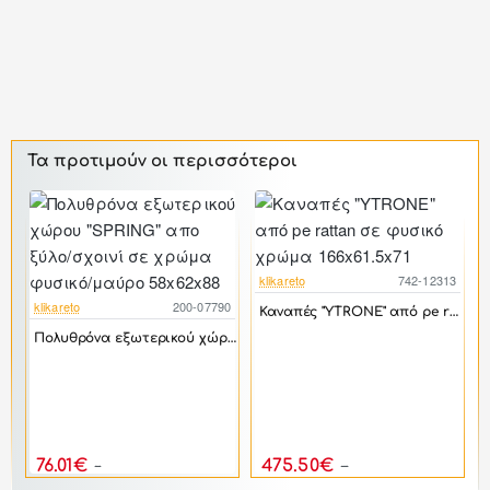
Τα προτιμούν οι περισσότεροι
klikareto
742-12313
-17%
klikareto
200-07790
Καναπές "YTRONE" από pe rattan σε φυσικό χρώμα 166x61.5x71
-46%
Πολυθρόνα εξωτερικού χώρου "SPRING" απο ξύλο/σχοινί σε χρώμα φυσικό/μαύρο 58x62x88
6
k
76.01€
475.50€
140.76€
570.60€