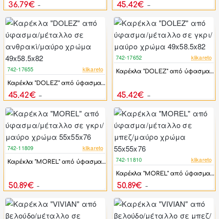
36.79€
45.42€
44.15€
54.50€
742-17652
klikareto
-17%
742-17655
klikareto
Καρέκλα "DOLEZ" από ύφασμα/μέταλλο σε γκρι/μαύρο χρώμα 49x58.5x82
-17%
Καρέκλα "DOLEZ" από ύφασμα/μέταλλο σε ανθρακί/μαύρο χρώμα 49x58.5x82
45.42€
45.42€
54.50€
54.50€
742-11809
klikareto
-17%
742-11810
klikareto
Καρέκλα "MOREL" από ύφασμα/μέταλλο σε γκρι/μαύρο χρώμα 55x55x76
-17%
Καρέκλα "MOREL" από ύφασμα/μέταλλο σε μπεζ/μαύρο χρώμα 55x55x76
50.89€
50.89€
61.07€
61.07€