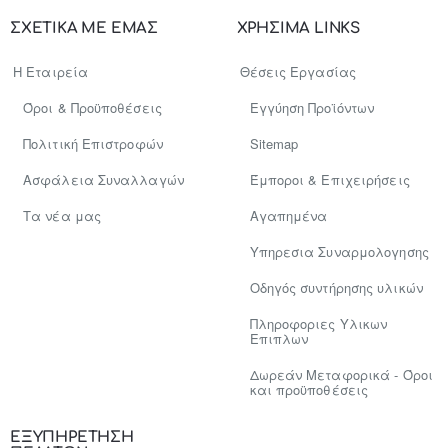
σας..
ΣΧΕΤΙΚΑ ΜΕ ΕΜΑΣ
ΧΡΗΣΙΜΑ LINKS
Η Εταιρεία
Θέσεις Εργασίας
Όροι & Προϋποθέσεις
Εγγύηση Προϊόντων
Πολιτική Επιστροφών
Sitemap
Ασφάλεια Συναλλαγών
Έμποροι & Επιχειρήσεις
Tα νέα μας
Αγαπημένα
Υπηρεσια Συναρμολογησης
Οδηγός συντήρησης υλικών
Πληροφοριες Υλικων
Επιπλων
Δωρεάν Μεταφορικά - Όροι
και προϋποθέσεις
ΕΞΥΠΗΡΕΤΗΣΗ