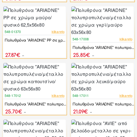
548-01370
klikareto
-44%
548-17008
klikareto
Πολυθρόνα "ARIADNE" PP σε χρώμα μαύρο/φυσικό 62,5x56x80
-44%
Πολυθρόνα "ARIADNE" πολυπροπυλένιο/μέταλλο σε χρώμα γκρί/μαύρο 63x56x80
27.87€
25.85€
49.95€
46.32€
548-17012
klikareto
548-17011
klikareto
-44%
-44%
Πολυθρόνα "ARIADNE" πολυπροπυλένιο/μέταλλο σε χρώμα καπουτσίνο/φυσικό 63x56x80
Πολυθρόνα "ARIADNE" πολυπροπυλένιο/μέταλλο σε χρώμα λευκό/μαύρο 63x56x80
25.70€
21.09€
46.05€
37.80€