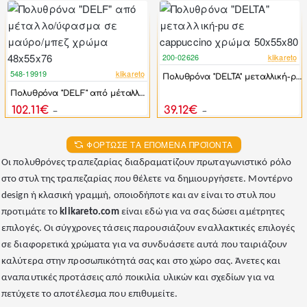
200-02626
klikareto
-46%
548-19919
klikareto
Πολυθρόνα "DELTA" μεταλλική-pu σε cappuccino χρώμα 50x55x80
-44%
Πολυθρόνα "DELF" από μέταλλο/ύφασμα σε μαύρο/μπεζ χρώμα 48x55x76
102.11€
39.12€
183.00€
72.45€
ΦΌΡΤΩΣΕ ΤΑ ΕΠΌΜΕΝΑ ΠΡΟΪΌΝΤΑ
Οι πολυθρόνες τραπεζαρίας διαδραματίζουν πρωταγωνιστικό ρόλο
στο στυλ της τραπεζαρίας που θέλετε να δημιουργήσετε. Μοντέρνο
design ή κλασική γραμμή, οποιοδήποτε και αν είναι το στυλ που
προτιμάτε το
klikareto.com
είναι εδώ για να σας δώσει αμέτρητες
επιλογές. Οι σύγχρονες τάσεις παρουσιάζουν εναλλακτικές επιλογές
σε διαφορετικά χρώματα για να συνδυάσετε αυτά που ταιριάζουν
καλύτερα στην προσωπικότητά σας και στο χώρο σας. Άνετες και
αναπαυτικές προτάσεις από ποικιλία υλικών και σχεδίων για να
πετύχετε το αποτέλεσμα που επιθυμείτε.