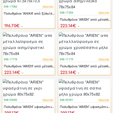
548-17062
klikareto
-44%
548-17254
klikareto
Πολυθρόνα "ANIKA" από ξύλο/σχοινί σε φυσικό χρώμα 67,5x75x73,5
-44%
Πολυθρόνα "ARIEN" από μέταλλο/ύφασμα σε χρώμα ασημί/λευκό 78x75x84
196.70€
223.14€
352.50€
399.90€
548-17176
klikareto
548-17175
klikareto
-44%
-44%
Πολυθρόνα "ARIEN" από μέταλλο/ύφασμα σε χρώμα ασημί/φυστικί 78x75x84
Πολυθρόνα "ARIEN" από μέταλλο/ύφασμα σε χρώμα χρυσό/σάπιο μήλο 78x75x84
223.14€
223.14€
399.90€
399.90€
548-00050
klikareto
548-00051
klikareto
-44%
-44%
Πολυθρόνα "ARIEN" υφασμάτινη σε γκρι χρώμα 80x75x82
Πολυθρόνα "ARIEN" υφασμάτινη σε σάπιο μήλο χρώμα 80x75x82