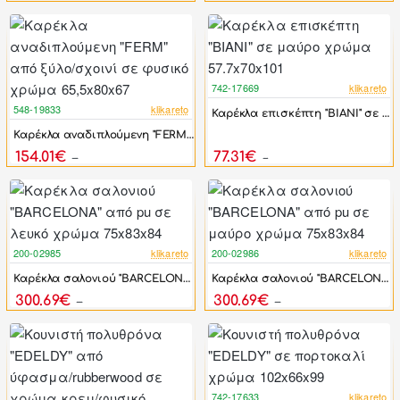
742-17669
klikareto
-17%
548-19833
klikareto
Καρέκλα επισκέπτη "BIANI" σε μαύρο χρώμα 57.7x70x101
-44%
Καρέκλα αναδιπλούμενη "FERM" από ξύλο/σχοινί σε φυσικό χρώμα 65,5x80x67
154.01€
77.31€
276.00€
92.77€
200-02985
klikareto
200-02986
klikareto
-46%
-46%
Καρέκλα σαλονιού "BARCELONA" από pu σε λευκό χρώμα 75x83x84
Καρέκλα σαλονιού "BARCELONA" από pu σε μαύρο χρώμα 75x83x84
300.69€
300.69€
556.83€
556.83€
742-17633
klikareto