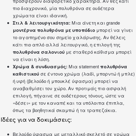
προσφέρουν διαφορετικό χαρακτήρα. Αν θες κάτι
πιο διαχρονικό, μία πολυθρόνα σε ουδέτερα
χρώματα είναι ιδανική.
Στιλ & λειτουργικότητα:
Μια άνετη και grande
μοντέρνα πολυθρόνα με υποπόδιο
μπορεί να γίνει
το αγαπημένο σου σημείο χαλάρωσης. Αν θέλεις
κάτι πιο απλό αλλά λειτουργικό, η επιλογή της
πολυθρόνα σαλονιού
με σταθερό κάθισμα μπορεί
να είναι η λύση.
Χρώμα & συνδυασμός:
Μια statement
πολυθρόνα
καθιστικού
σε έντονο χρώμα (λαδί, μπορντώ ή μπλε)
ή υφή (βελούδο ή μπουκλέ ύφασμα) μπορεί να
αναβαθμίσει τον χώρο. Αν προτιμάς πιο ασφαλή
επιλογή, πήγαινε σε ουδέτερους τόνους, ώστε να
«δέσει» με τον καναπέ και τα υπόλοιπα έπιπλα,
όπως τα
βοηθητικά σκαμπώ
ή τα τραπεζάκια.
Ιδέες για να δοκιμάσεις:
Βελούδο ύφασμα με μεταλλικό σκελετό σε χρώμα