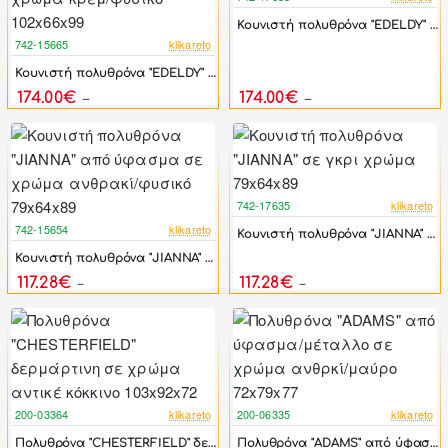
-17%
Κουνιστή πολυθρόνα "EDELDY" σε πορτοκαλί χρώμα 102x66x99
742-15665
klikareto
-17%
Κουνιστή πολυθρόνα "EDELDY" από ύφασμα/rubberwood σε χρώμα κρεμ/φυσικό 102x66x99
174.00€
174.00€
208.80€
208.80€
742-17635
klikareto
-17%
742-15654
klikareto
Κουνιστή πολυθρόνα "JIANNA" σε γκρι χρώμα 79x64x89
-17%
Κουνιστή πολυθρόνα "JIANNA" από ύφασμα σε χρώμα ανθρακί/φυσικό 79x64x89
117.28€
117.28€
140.74€
140.74€
200-03364
klikareto
200-06335
klikareto
-46%
-46%
Πολυθρόνα "CHESTERFIELD" δερμάρτινη σε χρώμα αντικέ κόκκινο 103x92x72
Πολυθρόνα "ADAMS" από ύφασμα/μέταλλο σε χρώμα ανθρκί/μαύρο 72x79x77