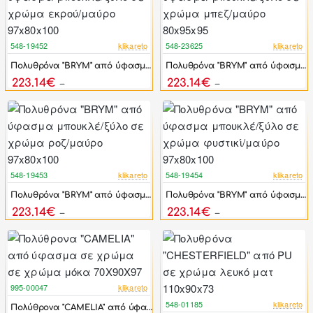
548-19452
klikareto
548-23625
klikareto
-44%
-44%
Πολυθρόνα "BRYM" από ύφασμα μπουκλέ/ξύλο σε χρώμα εκρού/μαύρο 97x80x100
Πολυθρόνα "BRYM" από ύφασμα μπουκλέ/ξύλο σε χρώμα μπεζ/μαύρο 80x95x95
223.14€
223.14€
399.90€
399.90€
548-19453
klikareto
548-19454
klikareto
-44%
-44%
Πολυθρόνα "BRYM" από ύφασμα μπουκλέ/ξύλο σε χρώμα ροζ/μαύρο 97x80x100
Πολυθρόνα "BRYM" από ύφασμα μπουκλέ/ξύλο σε χρώμα φυστικί/μαύρο 97x80x100
223.14€
223.14€
399.90€
399.90€
995-00047
klikareto
548-01185
klikareto
Πολύθρονα "CAMELIA" από ύφασμα σε χρώμα σε χρώμα μόκα 70X90X97
-44%