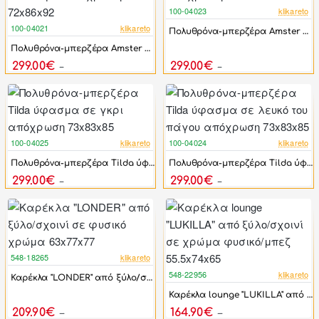
100-04023
klikareto
-42%
100-04021
klikareto
Πολυθρόνα-μπερζέρα Amster ύφασμα σε μπεζ απόχρωση 72x86x92
-42%
Πολυθρόνα-μπερζέρα Amster ύφασμα σε λευκό του πάγου απόχρωση 72x86x92
299.00€
299.00€
512.00€
512.00€
100-04025
klikareto
100-04024
klikareto
-42%
-42%
Πολυθρόνα-μπερζέρα Tilda ύφασμα σε γκρι απόχρωση 73x83x85
Πολυθρόνα-μπερζέρα Tilda ύφασμα σε λευκό του πάγου απόχρωση 73x83x85
299.00€
299.00€
512.00€
512.00€
548-18265
klikareto
-42%
548-22956
klikareto
Καρέκλα "LONDER" από ξύλο/σχοινί σε φυσικό χρώμα 63x77x77
-44%
Καρέκλα lounge "LUKILLA" από ξύλο/σχοινί σε χρώμα φυσικό/μπεζ 55.5x74x65
209.90€
164.90€
362.70€
295.50€