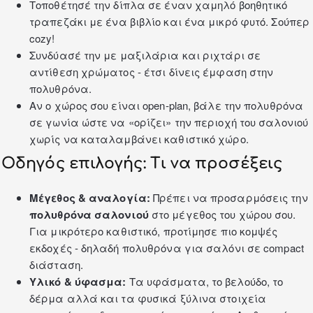
Τοποθέτησέ την δίπλα σε έναν χαμηλό
βοηθητικό
τραπεζάκι
με ένα βιβλίο και ένα μικρό φυτό. Σούπερ
cozy!
Συνδύασέ την με
μαξιλάρια
και ριχτάρι σε
αντίθεση χρώματος - έτσι δίνεις έμφαση στην
πολυθρόνα.
Αν ο χώρος σου είναι open‑plan, βάλε την πολυθρόνα
σε γωνία ώστε να «ορίζει» την περιοχή του σαλονιού
χωρίς να καταλαμβάνει καθιστικό χώρο.
Οδηγός επιλογής: Τι να προσέξεις
Μέγεθος & αναλογία:
Πρέπει να προσαρμόσεις την
πολυθρόνα σαλονιού
στο μέγεθος του χώρου σου.
Για μικρότερο καθιστικό, προτίμησε πιο κομψές
εκδοχές - δηλαδή πολυθρόνα για σαλόνι σε compact
διάσταση.
Υλικό & ύφασμα:
Τα υφάσματα, το βελούδο, το
δέρμα αλλά και τα φυσικά ξύλινα στοιχεία