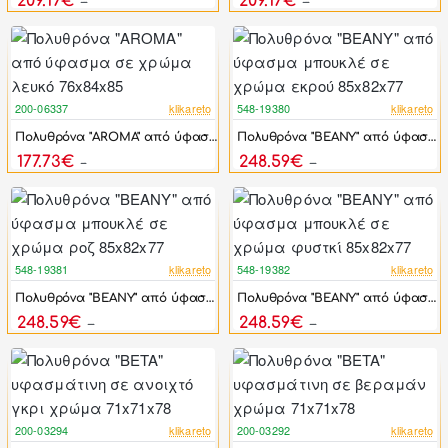
209.17€
209.17€
374.85€
374.85€
200-06337
klikareto
548-19380
klikareto
-46%
-44%
Πολυθρόνα "AROMA" από ύφασμα σε χρώμα λευκό 76x84x85
Πολυθρόνα "BEANY" από ύφασμα μπουκλέ σε χρώμα εκρού 85x82x77
177.73€
248.59€
329.13€
445.50€
548-19381
klikareto
548-19382
klikareto
-44%
-44%
Πολυθρόνα "BEANY" από ύφασμα μπουκλέ σε χρώμα ροζ 85x82x77
Πολυθρόνα "BEANY" από ύφασμα μπουκλέ σε χρώμα φυστκί 85x82x77
248.59€
248.59€
445.50€
445.50€
200-03294
klikareto
200-03292
klikareto
-46%
-46%