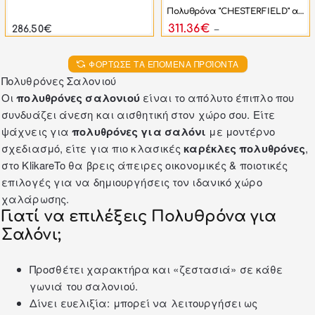
Πολυθρόνα "CHESTERFIELD" από PU σε χρώμα λευκό ματ 110x90x73
311.36€
286.50€
558.00€
ΦΌΡΤΩΣΕ ΤΑ ΕΠΌΜΕΝΑ ΠΡΟΪΌΝΤΑ
Πολυθρόνες Σαλονιού
Οι
πολυθρόνες σαλονιού
είναι το απόλυτο έπιπλο που
συνδυάζει άνεση και αισθητική στον χώρο σου. Είτε
ψάχνεις για
πολυθρόνες για σαλόνι
με μοντέρνο
σχεδιασμό, είτε για πιο κλασικές
καρέκλες πολυθρόνες
,
στο KlikareTo θα βρεις άπειρες οικονομικές & ποιοτικές
επιλογές για να δημιουργήσεις τον ιδανικό χώρο
χαλάρωσης.
Γιατί να επιλέξεις Πολυθρόνα για
Σαλόνι;
Προσθέτει χαρακτήρα και «ζεστασιά» σε κάθε
γωνιά του σαλονιού.
Δίνει ευελιξία: μπορεί να λειτουργήσει ως