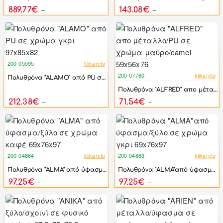
889.77€
143.08€
1,647.72€
264.96€
200-05595
klikareto
-46%
200-07760
klikareto
Πολυθρόνα "ALAMO" από PU σε χρώμα γκρι 97x85x82
-46%
Πολυθρόνα "ALFRED" απο μέταλλο/PU σε χρώμα μαύρο/camel 59x56x76
212.38€
71.54€
393.30€
132.48€
200-04864
klikareto
200-04863
klikareto
-46%
-46%
Πολυθρόνα "ALMA" από ύφασμα/ξύλο σε χρώμα καφέ 69x76x97
Πολυθρόνα "ALMA"από ύφασμα/ξύλο σε χρώμα γκρι 69x76x97
97.25€
97.25€
180.09€
180.09€