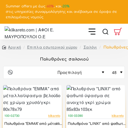
Summer offers με έως
-
60%
, και
-20%
στις υπηρεσίες συναρμολόγησης και ανέβασμα σε όροφο σε
επιλεγμένους νομούς
Έπιπλα εσωτερικού χώρου
Σαλόνι
Πολυθρόνες
home
Πολυθρόνες σαλονιού
100-02730
klikareto
100-03390
klikareto
-70%
-50%
Πολυθρόνα "EMMA" από μέταλλο/ύφασμα βελούδο σε χρώμα χρυσό/γκρι 80x78x79
Πολυθρόνα ''LINXI'' από ψαθωτό ύφασμα σε ανοιχτό γκρί χρώμα 85x83x103εκ