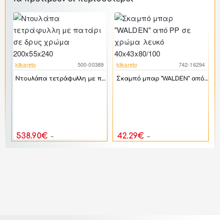
klikareto
500-00389
klikareto
742-16294
-52%
-17%
Ντουλάπα τετράφυλλη με πατάρι σε δρυς χρώμα 200x55x240
Σκαμπό μπαρ "WALDEN" από PP σε χρώμα λευκό 40x43x80/100
0
k
ύφασμα σε χρώμα γκρι 98x205x107
538.90€
42.29€
1,116.00€
50.74€