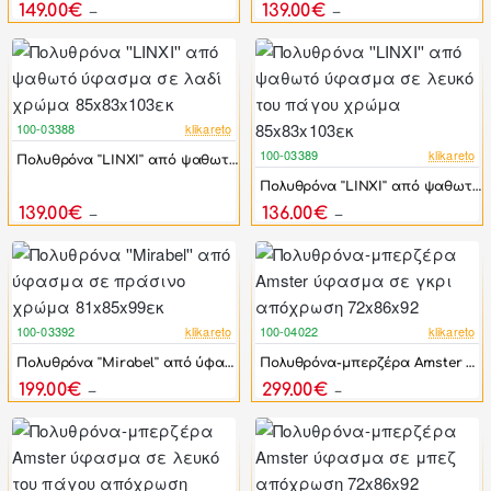
149.00€
139.00€
499.20€
279.00€
100-03388
klikareto
-50%
100-03389
klikareto
Πολυθρόνα ''LINXI'' από ψαθωτό ύφασμα σε λαδί χρώμα 85x83x103εκ
-51%
Πολυθρόνα ''LINXI'' από ψαθωτό ύφασμα σε λευκό του πάγου χρώμα 85x83x103εκ
139.00€
136.00€
279.00€
279.00€
100-03392
klikareto
100-04022
klikareto
-29%
-42%
Πολυθρόνα ''Mirabel'' από ύφασμα σε πράσινο χρώμα 81x85x99εκ
Πολυθρόνα-μπερζέρα Amster ύφασμα σε γκρι απόχρωση 72x86x92
199.00€
299.00€
279.00€
512.00€