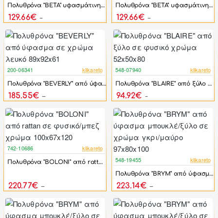
Πολυθρόνα "BETA" υφασμάτινη σε ανοιχτό γκρι χρώμα 71x71x78
Πολυθρόνα "BETA" υφασμάτινη σε βεραμάν χρώμα 71x71x78
129.66€
129.66€
240.12€
240.12€
200-06341
klikareto
548-07940
klikareto
-46%
-44%
Πολυθρόνα "BEVERLY" από ύφασμα σε χρώμα λευκό 89x92x61
Πολυθρόνα "BLAIRE" από ξύλο σε φυσικό χρώμα 52x50x80
185.55€
94.92€
343.62€
170.10€
742-10686
klikareto
-17%
548-19455
klikareto
Πολυθρόνα "BOLONI" από rattan σε φυσικό/μπεζ χρώμα 100x67x120
-44%
Πολυθρόνα "BRYM" από ύφασμα μπουκλέ/ξύλο σε χρώμα γκρι/μαύρο 97x80x100
220.77€
223.14€
264.92€
399.90€