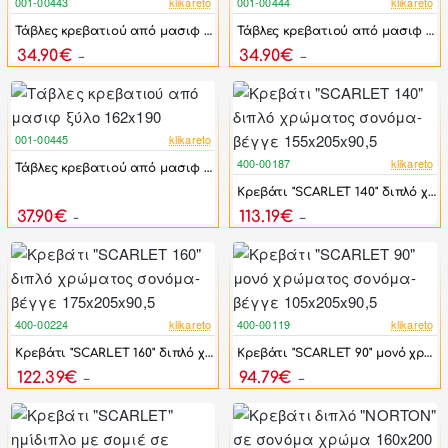
001-00443
klikareto
001-00444
klikareto
-45%
-49%
Τάβλες κρεβατιού από μασιφ ξύλο 142x190
Τάβλες κρεβατιού από μασιφ ξύλο 152x190
34.90€
34.90€
62.90€
68.20€
001-00445
klikareto
-47%
400-00187
klikareto
Τάβλες κρεβατιού από μασιφ ξύλο 162x190
-36%
Kρεβάτι "SCARLET 140" διπλό χρώματος σονόμα-βέγγε 155x205x90,5
37.90€
113.19€
71.90€
177.00€
400-00224
klikareto
400-00119
klikareto
-36%
-36%
Kρεβάτι "SCARLET 160" διπλό χρώματος σονόμα-βέγγε 175x205x90,5
Kρεβάτι "SCARLET 90" μονό χρώματος σονόμα-βέγγε 105x205x90,5
122.39€
94.79€
192.00€
149.00€