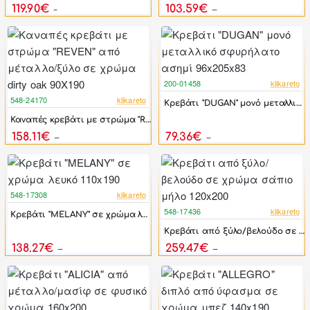
119.90€
103.59€
191.90€
335.90€
200-01458
klikareto
-46%
548-24170
klikareto
Κρεβάτι "DUGAN" μονό μεταλλικό σφυρήλατο ασημί 96x205x83
-44%
Καναπές κρεβάτι με στρώμα "REVEN" από μέταλλο/ξύλο σε χρώμα dirty oak 90Χ190
158.11€
79.36€
283.35€
146.97€
548-17308
klikareto
-44%
548-17436
klikareto
Κρεβάτι "MELANY" σε χρώμα λευκό 110x190
-44%
Κρεβάτι από ξύλο/βελούδο σε χρώμα σάπιο μήλο 120x200
138.27€
259.47€
247.80€
465.00€