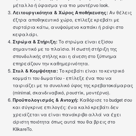
μέταλλο ή ύφασμα για πιο μοντέρνο look.
Λειτουργικότητα & Χώρος Αποθήκευσης:
Αν θέλεις
έξτρα αποθηκευτικό χώρο, επίλεξε κρεβάτι με
συρτάρια κάτω, ανυψούμενο καπάκι ή ράφι στο
κεφαλάρι.
Στρώμα & Στήριξη:
Το
στρώμα
είναι εξίσου
σημαντικό με το πλαίσιο. Η σωστή στήριξη της
σπονδυλικής στήλης και η άνεση στο ξύπνημα
επηρεάζουν την καθημερινότητα.
Στυλ & Κομψότητα:
Το κρεβάτι είναι το κεντρικό
κομμάτι του δωματίου - επίλεξε ένα που να
ταιριάζει με το συνολικό ύφος της
κρεβατοκάμαρας
(minimal, σκανδιναβικό, ρουστίκ, μοντέρνο).
Προϋπολογισμός & Αντοχή:
Καθόρισε το budget σου
και σύγκρινε επιλογές: ένα καλό κρεβάτι δεν
χρειάζεται να είναι πανάκριβο αλλά να έχει
άριστη ποιότητα όπως αυτά που θα βρεις στο
KlikareTo.