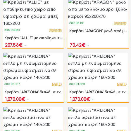
200-03191
klikareto
-46%
548-03054
klikareto
Κρεβάτι "ARAGON" μονό από μέταλλο-μαύρο, ξύλο-καρυδί 95x200x76
-44%
Κρεβάτι "ALLIE" με αποθηκευτικό χώρο από ύφασμα σε χρώμα μπεζ 160x200
207.58€
70.42€
372.00€
130.41€
800-01327
MATIS
800-01329
MATIS
-17%
-17%
Κρεβάτι "ARIZONA" διπλό με ενσωματομένο στρώμα υφασμάτινο σε χρώμα καφέ 140x200
Κρεβάτι "ARIZONA" διπλό με ενσωματομένο στρώμα υφασμάτινο σε χρώμα καφέ 160x200
1,070.00€
1,070.00€
1,284.00€
1,284.00€
800-01326
MATIS
800-01328
MATIS