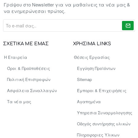
Γράψου στο Newsletter για να μαθαίνεις τα νέα μας &
να ενημερώνεσαι πρώτος.
To
e-
mail
σας..
ΣΧΕΤΙΚΑ ΜΕ ΕΜΑΣ
ΧΡΗΣΙΜΑ LINKS
Η Εταιρεία
Θέσεις Εργασίας
Όροι & Προϋποθέσεις
Εγγύηση Προϊόντων
Πολιτική Επιστροφών
Sitemap
Ασφάλεια Συναλλαγών
Έμποροι & Επιχειρήσεις
Tα νέα μας
Αγαπημένα
Υπηρεσια Συναρμολογησης
Οδηγός συντήρησης υλικών
Πληροφοριες Υλικων