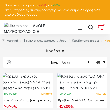
Summer offers με έως
-
60%
, και
-20%
στις υπηρεσίες συναρμολόγησης και ανέβασμα σε όροφο σε
επιλεγμένους νομούς
Έπιπλα εσωτερικού χώρου
Κρεβατοκάμαρα
Κρ
home
Κρεβάτια
100-00325
klikareto
100-04027
klikareto
-58%
-45%
Κρεβάτι -ράντζο (εκστρατείας) "COMO" με μεταλλικό σκελετό 80x190
Κρεβάτι διπλό "ECTOR" με αποθηκευτικό χώρο μπεζ υφασμα 160x200
90.90€
459.00€
215.20€
829.00€