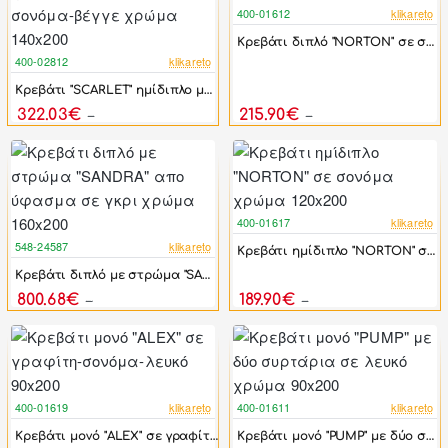
400-01612
klikareto
-38%
Kρεβάτι διπλό "NORTON" σε σονόμα χρώμα 160x200
400-02812
klikareto
-36%
Kρεβάτι "SCARLET" ημίδιπλο με σομιέ σε σονόμα-βέγγε χρώμα 140x200
322.03€
215.90€
505.00€
345.50€
400-01617
klikareto
-38%
548-24587
klikareto
Kρεβάτι ημίδιπλο "NORTON" σε σονόμα χρώμα 120x200
-44%
Kρεβάτι διπλό με στρώμα "SANDRA" απο ύφασμα σε γκρι χρώμα 160x200
800.68€
189.90€
1,425.00€
303.90€
400-01619
klikareto
400-01611
klikareto
-38%
-69%
Kρεβάτι μονό "ALEX" σε γραφίτη-σονόμα-λευκό 90x200
Kρεβάτι μονό "PUMP" με δύο συρτάρια σε λευκό χρώμα 90x200