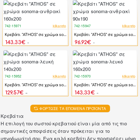
742-15971
klikareto
742-15947
klikareto
-17%
-17%
Κρεβάτι "ATHOS" σε χρώμα sonoma-ανθρακί 160x200
Κρεβάτι "ATHOS" σε χρώμα sonoma-ανθρακί 90x190
143.33€
96.92€
171.99€
116.31€
742-15952
klikareto
742-15970
klikareto
-17%
-17%
Κρεβάτι "ATHOS" σε χρώμα sonoma-λευκή 140x200
Κρεβάτι "ATHOS" σε χρώμα sonoma-λευκό 160x200
129.57€
143.33€
155.48€
171.99€
ΦΌΡΤΩΣΕ ΤΑ ΕΠΌΜΕΝΑ ΠΡΟΪΌΝΤΑ
Κρεβάτια
Η επιλογή του σωστού κρεβατιού είναι μία από τις πιο
σημαντικές αποφάσεις όταν πρόκειται για το
υπνοδωμάτιό σου. Ένα καλό κρεβάτι δεν προσφέρει μόνο