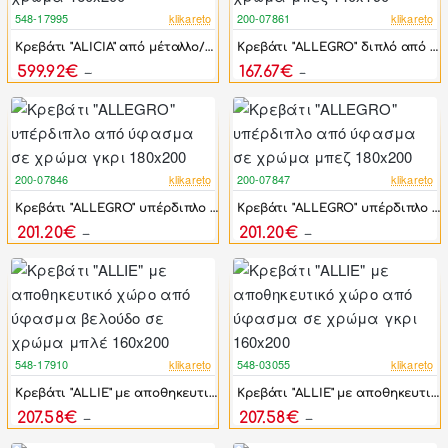
548-17995
klikareto
200-07861
klikareto
-44%
-46%
Κρεβάτι "ALICIA" από μέταλλο/μασίφ σε φυσικό χρώμα 160x200
Κρεβάτι "ALLEGRO" διπλό από ύφασμα σε χρώμα μπεζ 140x190
599.92€
167.67€
1,065.00€
310.50€
200-07846
klikareto
200-07847
klikareto
-46%
-46%
Κρεβάτι "ALLEGRO" υπέρδιπλο από ύφασμα σε χρώμα γκρι 180x200
Κρεβάτι "ALLEGRO" υπέρδιπλο από ύφασμα σε χρώμα μπεζ 180x200
201.20€
201.20€
372.60€
372.60€
548-17910
klikareto
548-03055
klikareto
-44%
-44%
Κρεβάτι "ALLIE" με αποθηκευτικό χώρο από ύφασμα βελούδο σε χρώμα μπλέ 160x200
Κρεβάτι "ALLIE" με αποθηκευτικό χώρο από ύφασμα σε χρώμα γκρι 160x200
207.58€
207.58€
372.00€
372.00€