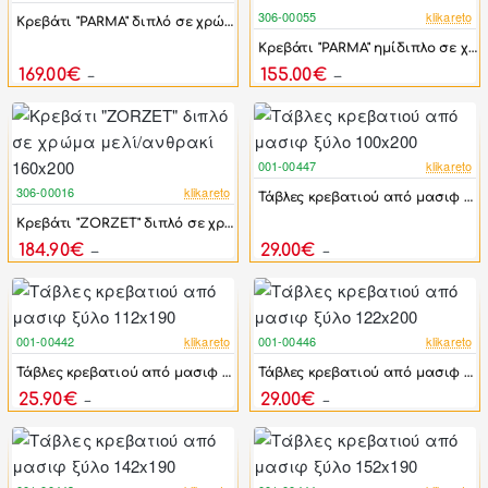
306-00055
klikareto
Κρεβάτι "PARMA" διπλό σε χρώμα μελί 160x200
-44%
Κρεβάτι "PARMA" ημίδιπλο σε χρώμα καρυδί 110x200
169.00€
155.00€
312.00€
279.00€
001-00447
klikareto
-50%
306-00016
klikareto
Τάβλες κρεβατιού από μασιφ ξύλο 100x200
-46%
Κρεβάτι "ZORZET" διπλό σε χρώμα μελί/ανθρακί 160x200
184.90€
29.00€
340.00€
58.00€
001-00442
klikareto
001-00446
klikareto
-49%
-50%
Τάβλες κρεβατιού από μασιφ ξύλο 112x190
Τάβλες κρεβατιού από μασιφ ξύλο 122x200
25.90€
29.00€
50.60€
58.00€