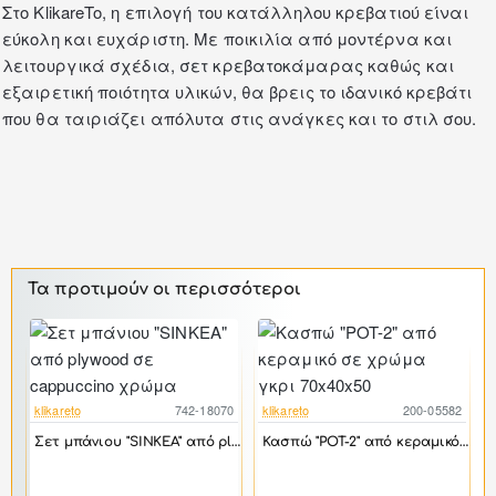
Στο KlikareTo, η επιλογή του κατάλληλου κρεβατιού είναι
εύκολη και ευχάριστη. Με ποικιλία από μοντέρνα και
λειτουργικά σχέδια,
σετ κρεβατοκάμαρας
καθώς και
εξαιρετική ποιότητα υλικών, θα βρεις το ιδανικό κρεβάτι
που θα ταιριάζει απόλυτα στις ανάγκες και το στιλ σου.
Τα προτιμούν οι περισσότεροι
klikareto
742-18070
klikareto
200-05582
-17%
-46%
Σετ μπάνιου "SINKEA" από plywood σε cappuccino χρώμα
Κασπώ "POT-2" από κεραμικό σε χρώμα γκρι 70x40x50