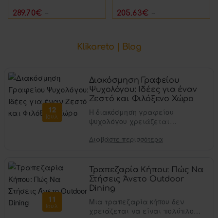
289.70€
205.63€
347.64€
246.76€
Klikareto | Blog
Διακόσμηση Γραφείου
Ψυχολόγου: Ιδέες για έναν
Ζεστό και Φιλόξενο Χώρο
12
Η διακόσμηση γραφείου
Ιουλ
ψυχολόγου χρειάζεται
ισορροπία. Ο χώρος πρέπει να
Διαβάστε περισσότερα
δείχνει επαγγελματικός,
τακτοποιημένος και άνετος,
χωρίς να γίνεται ψυχρός ή ..
Τραπεζαρία Κήπου: Πώς Να
Στήσεις Άνετο Outdoor
Dining
11
Μια τραπεζαρία κήπου δεν
Ιουλ
χρειάζεται να είναι πολύπλοκη