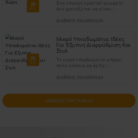
Ένα επαγγελματικό γραφείο
28
Μαΐ
δεν χρειάζεται να είναι
αυστηρό για να δείχνει
Διαβάστε περισσότερα
σοβαρό. Μπορεί να είναι
minimal, σύγχρονο, ζεστό και
ταυτόχρονα πρακτικό. Το..
Μικρό Υπνοδωμάτιο: Ιδέες
Για Έξυπνη Διαρρύθμιση Και
Στυλ
28
Το μικρό υπνοδωμάτιο μπορεί
Μαΐ
πολύ εύκολα να δείξει
στριμωγμένο. Ένα μεγάλο
Διαβάστε περισσότερα
κρεβάτι, μια ντουλάπα που δεν
ανοίγει άνετα, ρούχα που δεν
έχουν θέση, μικρ..
ΔΙΑΒΆΣΤΕ ΌΛΑ ΤΑ BLOG