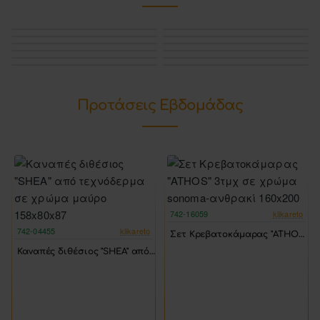
Προτάσεις Εβδομάδας
742-16059
klikareto
-17%
742-04455
klikareto
Σετ Κρεβατοκάμαρας "ATHOS" 3τμχ σε χρώμα sonoma-ανθρακί 160x200
-17%
Καναπές διθέσιος "SHEA" από τεχνόδερμα σε χρώμα μαύρο 158x80x87