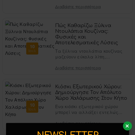
για να είναι άνετη. Το βασικό
Διαβάστε περισσότερα
είναι να διαλέξεις σωστό
τραπέζι, πρακτικά καθίσματα
και μια διά..
Πώς Καθαρίζω Ξύλινα
Ντουλάπια Κουζίνας:
Φυσικές και
Αποτελεσματικές Λύσεις
10
Ιουλ
Τα ξύλινα ντουλάπια κουζίνας
μαζεύουν εύκολα λίπη,
υγρασία, δαχτυλιές και σκόνη,
Διαβάστε περισσότερα
ειδικά γύρω από τον
απορροφητήρα, τον πάγκο και
τα χερούλια. Το μυστ..
Κιόσκι Εξωτερικού Χώρου:
Δημιούργησε Τον Απόλυτο
Χώρο Χαλάρωσης Στον Κήπο
10
Ένα κιόσκι εξωτερικού χώρου
Ιουλ
μπορεί να αλλάξει εντελώς
την αίσθηση του κήπου, της
Διαβάστε περισσότερα
αυλής ή μιας μεγάλης
βεράντας. Δεν είναι απλώς