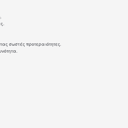
.
ς.
τας σωστές προτεραιότητες.
υνότητα.