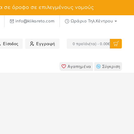
α σε όροφο σε επιλεγμένους νομούς
info@klikareto.com
Ωράριο Τηλ.Κέντρου
Είσοδος
Εγγραφή
0 προϊόν(τα) - 0.00€
Αγαπημένα
Σύγκριση