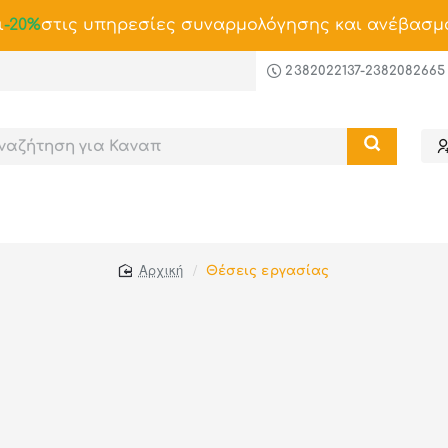
ι
-20%
στις υπηρεσίες συναρμολόγησης και ανέβασμ
2382022137-2382082665
Θέσεις εργασίας
home