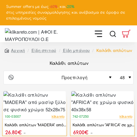
Summer offers με έως
-
60%
, και
-20%
στις υπηρεσίες συναρμολόγησης και ανέβασμα σε όροφο σε
επιλεγμένους νομούς
Είδη σπιτιού
Είδη μπάνιου
Καλάθι απλύτων
home
Καλάθι απλύτων
100-03007
klikareto
742-07250
klikareto
-38%
-17%
Καλάθι απλύτων "MADERA" από μασίφ ξύλο σε φυσικό χρώμα 52x28x75
Καλάθι απλύτων "AFRICA" σε χρώμα φυσικό 40x38x58
26.80€
69.00€
43.20€
82.80€