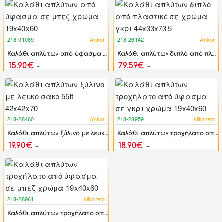
218-01089
Ankor
218-26142
Ankor
-20%
-17%
Καλάθι απλύτων από ύφασμα σε μπεζ χρώμα 19x40x60
Καλάθι απλύτων διπλό από πλαστικό σε χρώμα γκρι 44x33x73,5
15.90€
79.59€
19.85€
95.51€
218-28460
Ankor
218-28959
klikareto
-17%
-18%
Καλάθι απλύτων ξύλινο με λευκό σάκο 55lt 42x42x70
Καλάθι απλύτων τροχήλατο από ύφασμα σε γκρι χρώμα 19x40x60
19.90€
18.90€
23.88€
23.06€
218-28961
klikareto
-18%
Καλάθι απλύτων τροχήλατο από ύφασμα σε μπεζ χρώμα 19x40x60