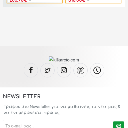
206.90€
318.06€
428.40€
570.00€
NEWSLETTER
Γράψου στο Newsletter για να μαθαίνεις τα νέα μας &
να ενημερώνεσαι πρώτος.
To