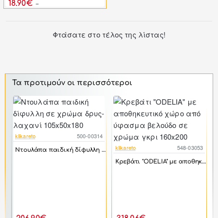
18.90€
23.06€
Φτάσατε στο τέλος της λίστας!
Τα προτιμούν οι περισσότεροι
klikareto
500-00314
-52%
klikareto
548-03053
Ντουλάπα παιδική δίφυλλη σε χρώμα δρυς-λαχανί 105x50x180
-44%
Κρεβάτι "ODELIA" με αποθηκευτικό χώρο από ύφασμα βελούδο σε χρώμα γκρι 160x200
3
k
αριστερή γωνία από mdf/ύφασμα σε ανθρακί χρώμα 288x157x80