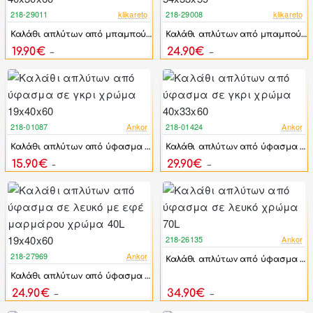
218-29011
klikareto
218-29008
klikareto
-30%
-25%
Καλάθι απλύτων από μπαμπού/ύφασμα σε χρώμα φυσικό/μαύρο 40x30x60
Καλάθι απλύτων από μπαμπού/ύφασμα σε χρώμα φυσικό/μαύρο 54x33x59
19.90€
24.90€
28.56€
33.08€
218-01087
Ankor
218-01424
Ankor
-20%
-37%
Καλάθι απλύτων από ύφασμα σε γκρι χρώμα 19x40x60
Καλάθι απλύτων από ύφασμα σε γκρι χρώμα 40x33x60
15.90€
29.90€
19.85€
47.25€
218-26135
Ankor
-41%
218-27969
Ankor
Καλάθι απλύτων από ύφασμα σε λευκό χρώμα 70L
-25%
Καλάθι απλύτων από ύφασμα σε λευκό με εφέ μαρμάρου χρώμα 40L 19x40x60
24.90€
34.90€
33.39€
59.22€