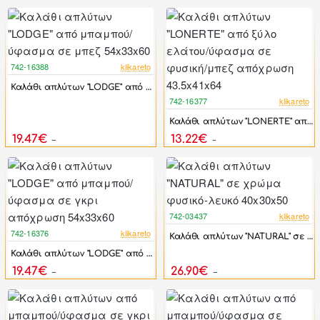
742-16388
klikareto
-17%
Καλάθι απλύτων "LODGE" από μπαμπού/ύφασμα σε μπεζ 54x33x60
742-16377
klikareto
-17%
Καλάθι απλύτων "LONERTE" από ξύλο ελάτου/ύφασμα σε φυσική/μπεζ απόχρωση 43.5x41x64
19.47€
13.22€
23.36€
15.87€
742-03437
klikareto
-17%
742-16376
klikareto
Καλάθι απλύτων "NATURAL" σε χρώμα φυσικό-λευκό 40x30x50
-17%
Καλάθι απλύτων "LΟDGE" από μπαμπού/ύφασμα σε γκρι απόχρωση 54x33x60
19.47€
26.90€
23.36€
32.28€