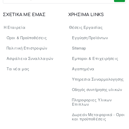
e-
mail
σας..
ΣΧΕΤΙΚΑ ΜΕ ΕΜΑΣ
ΧΡΗΣΙΜΑ LINKS
Η Εταιρεία
Θέσεις Εργασίας
Όροι & Προϋποθέσεις
Εγγύηση Προϊόντων
Πολιτική Επιστροφών
Sitemap
Ασφάλεια Συναλλαγών
Έμποροι & Επιχειρήσεις
Tα νέα μας
Αγαπημένα
Υπηρεσια Συναρμολογησης
Οδηγός συντήρησης υλικών
Πληροφοριες Υλικων
Επιπλων
Δωρεάν Μεταφορικά - Όροι
και προϋποθέσεις