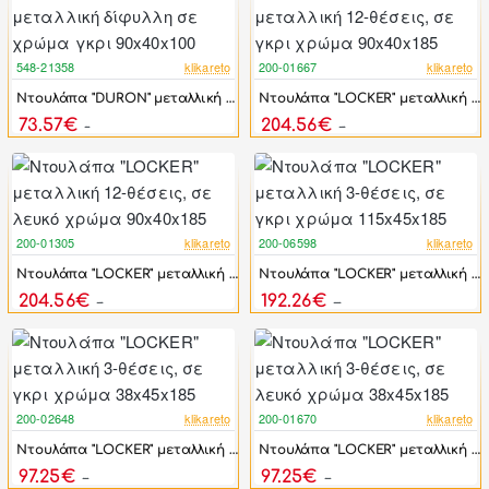
548-21358
klikareto
200-01667
klikareto
-44%
-46%
Ντουλάπα "DURON" μεταλλική δίφυλλη σε χρώμα γκρι 90x40x100
Ντουλάπα "LOCKER" μεταλλική 12-θέσεις, σε γκρι χρώμα 90x40x185
73.57€
204.56€
131.85€
378.81€
200-01305
klikareto
200-06598
klikareto
-46%
-46%
Ντουλάπα "LOCKER" μεταλλική 12-θέσεις, σε λευκό χρώμα 90x40x185
Ντουλάπα "LOCKER" μεταλλική 3-θέσεις, σε γκρι χρώμα 115x45x185
204.56€
192.26€
378.81€
356.04€
200-02648
klikareto
200-01670
klikareto
-46%
-46%
Ντουλάπα "LOCKER" μεταλλική 3-θέσεις, σε γκρι χρώμα 38x45x185
Ντουλάπα "LOCKER" μεταλλική 3-θέσεις, σε λευκό χρώμα 38x45x185
97.25€
97.25€
180.09€
180.09€