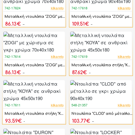
742-17624
klikareto
742-17618
klikareto
-17%
-17%
Μεταλλική ντουλάπα "ZOGI" με χώρισμα σε ανθρακί χρώμα 70x40x180
Μεταλλική ντουλάπα "ZOGI" με χώρισμα σε ανθρακί χρώμα 90x45x190
86.13€
109.51€
103.35€
131.42€
742-17614
klikareto
742-17619
klikareto
-17%
-17%
Μεταλλική ντουλάπα "ZOGI" με χώρισμα σε γκρι χρώμα 70x40x180
Μεταλλική ντουλάπα στήλη "KOYA" σε ανθρακί χρώμα 45x50x180
86.13€
87.62€
103.35€
105.14€
742-17611
klikareto
548-21357
klikareto
-17%
-44%
Μεταλλική ντουλάπα στήλη "KOYA" σε ανθρακί χρώμα 45x50x190
Ντουλάπα "CLOD" από μέταλλο σε γκρι χρώμα 90x40x190
93.59€
103.77€
112.31€
185.97€