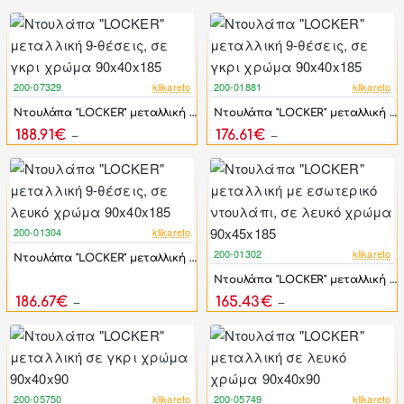
200-07329
klikareto
200-01881
klikareto
-46%
-46%
Ντουλάπα "LOCKER" μεταλλική 9-θέσεις, σε γκρι χρώμα 90x40x185
Ντουλάπα "LOCKER" μεταλλική 9-θέσεις, σε γκρι χρώμα 90x40x185
188.91€
176.61€
349.83€
327.06€
200-01304
klikareto
-46%
200-01302
klikareto
Ντουλάπα "LOCKER" μεταλλική 9-θέσεις, σε λευκό χρώμα 90x40x185
-46%
Ντουλάπα "LOCKER" μεταλλική με εσωτερικό ντουλάπι, σε λευκό χρώμα 90x45x185
186.67€
165.43€
345.69€
306.36€
200-05750
klikareto
200-05749
klikareto