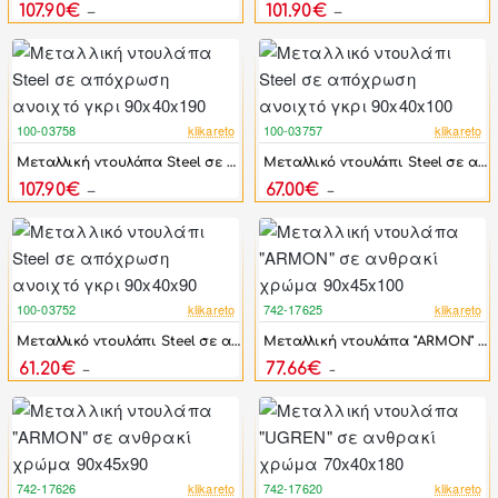
107.90€
101.90€
203.60€
203.60€
100-03758
klikareto
100-03757
klikareto
-47%
-50%
Μεταλλική ντουλάπα Steel σε απόχρωση ανοιχτό γκρι 90x40x190
Μεταλλικό ντουλάπι Steel σε απόχρωση ανοιχτό γκρι 90x40x100
107.90€
67.00€
203.60€
134.00€
100-03752
klikareto
742-17625
klikareto
-50%
-17%
Μεταλλικό ντουλάπι Steel σε απόχρωση ανοιχτό γκρι 90x40x90
Μεταλλική ντουλάπα "ARMON" σε ανθρακί χρώμα 90x45x100
61.20€
77.66€
122.40€
93.19€
742-17626
klikareto
742-17620
klikareto
-17%
-17%