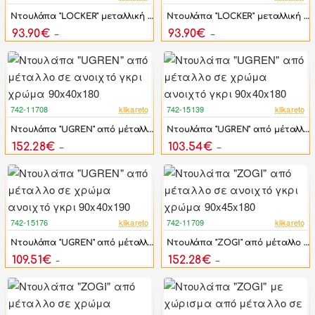
-46%
-46%
Ντουλάπα "LOCKER" μεταλλική σε γκρι χρώμα 90x40x90
Ντουλάπα "LOCKER" μεταλλική σε λευκό χρώμα 90x40x90
93.90€
93.90€
173.88€
173.88€
742-11708
klikareto
742-15139
klikareto
-17%
-17%
Ντουλάπα "UGREN" από μέταλλο σε ανοιχτό γκρι χρώμα 90x40x180
Ντουλάπα "UGREN" από μέταλλο σε χρώμα ανοιχτό γκρι 90x40x180
152.28€
103.54€
182.74€
124.24€
742-15176
klikareto
742-11709
klikareto
-17%
-17%
Ντουλάπα "UGREN" από μέταλλο σε χρώμα ανοιχτό γκρι 90x40x190
Ντουλάπα "ZOGI" από μέταλλο σε ανοιχτό γκρι χρώμα 90x45x180
109.51€
152.28€
131.42€
182.74€