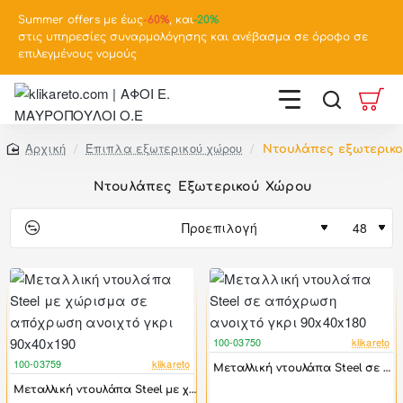
Summer offers με έως
-
60%
, και
-20%
στις υπηρεσίες συναρμολόγησης και ανέβασμα σε όροφο σε
επιλεγμένους νομούς
Έπιπλα εξωτερικού χώρου
Ντουλάπες εξωτερικ
home
Ντουλάπες Εξωτερικού Χώρου
100-03750
klikareto
-50%
100-03759
klikareto
Μεταλλική ντουλάπα Steel σε απόχρωση ανοιχτό γκρι 90x40x180
-47%
Μεταλλική ντουλάπα Steel με χώρισμα σε απόχρωση ανοιχτό γκρι 90x40x190