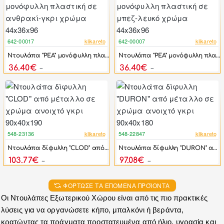
642-00017
klikareto
642-00007
klikareto
-20%
-20%
Ντουλάπα "ΡΕΑ" μονόφυλλη πλαστική σε ανθρακί-γκρι χρώμα 44x36x96
Ντουλάπα "ΡΕΑ" μονόφυλλη πλαστική σε μπεζ-λευκό χρώμα 44x36x96
36.40€
36.40€
45.75€
45.75€
548-23136
klikareto
548-22847
klikareto
-44%
-44%
Ντουλάπα δίφυλλη "CLOD" από μέταλλο σε χρώμα ανοιχτό γκρι 90x40x190
Ντουλάπα δίφυλλη "DURON" από μέταλλο σε χρώμα ανοιχτό γκρι 90x40x180
103.77€
97.08€
185.97€
173.97€
ΦΌΡΤΩΣΕ ΤΑ ΕΠΌΜΕΝΑ ΠΡΟΪΌΝΤΑ
Οι Ντουλάπες Εξωτερικού Χώρου είναι από τις πιο πρακτικές 
λύσεις για να οργανώσετε κήπο, μπαλκόνι ή βεράντα, 
κρατώντας τα πράγματα προστατευμένα από ήλιο, υγρασία και 