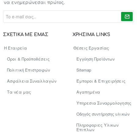
να ενημερώνεσαι πρώτος.
To
e-
mail
σας..
ΣΧΕΤΙΚΑ ΜΕ ΕΜΑΣ
ΧΡΗΣΙΜΑ LINKS
Η Εταιρεία
Θέσεις Εργασίας
Όροι & Προϋποθέσεις
Εγγύηση Προϊόντων
Πολιτική Επιστροφών
Sitemap
Ασφάλεια Συναλλαγών
Έμποροι & Επιχειρήσεις
Tα νέα μας
Αγαπημένα
Υπηρεσια Συναρμολογησης
Οδηγός συντήρησης υλικών
Πληροφοριες Υλικων
Επιπλων