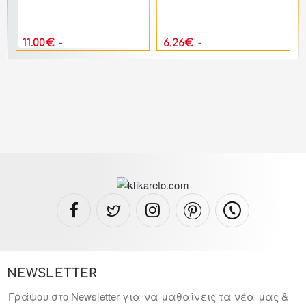
0
k
α/μέταλλο σε χρώμα χακί/μαύρο 54x59x89
11.00€
6.26€
17.90€
7.51€
NEWSLETTER
Γράψου στο Newsletter για να μαθαίνεις τα νέα μας &