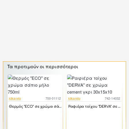
Τα προτιμούν οι περισσότεροι
klikareto
700-01112
klikareto
742-14032
-39%
-17%
Θερμός "ECO" σε χρώμα σάπιο μήλο 750ml
Ραφιέρα τοίχου "DERVA" σε χρώμα cement γκρι 30x15x10