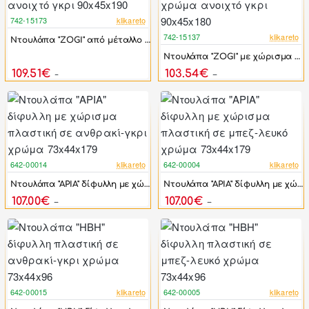
742-15173
klikareto
-17%
742-15137
klikareto
Ντουλάπα "ZOGI" από μέταλλο σε χρώμα ανοιχτό γκρι 90x45x190
-17%
Ντουλάπα "ZOGI" με χώρισμα από μέταλλο σε χρώμα ανοιχτό γκρι 90x45x180
109.51€
103.54€
131.42€
124.24€
642-00014
klikareto
642-00004
klikareto
-21%
-21%
Ντουλάπα "ΑΡΙΑ" δίφυλλη με χώρισμα πλαστική σε ανθρακί-γκρι χρώμα 73x44x179
Ντουλάπα "ΑΡΙΑ" δίφυλλη με χώρισμα πλαστική σε μπεζ-λευκό χρώμα 73x44x179
107.00€
107.00€
134.70€
134.70€
642-00015
klikareto
642-00005
klikareto
-20%
-20%