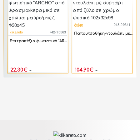
Ankor
218-29341
-17%
klikareto
742-15563
Παπουτσοθήκη-ντουλάπι με συρτάρι από ξύλο σε χρώμα φυσικό 102x32x98
-17%
Επιτραπέζιο φωτιστικό "ARCHO" από ύφασμα/κεραμικό σε χρώμα μαύρο/μπεζ Φ30x45
0
αριέρα παιδική με 5 συρτάρια σε χρώμα λευκό ρουστίκ-λαχανί 60x45x90
22.30€
104.90€
26.76€
125.88€