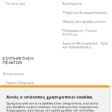
Tα νέα μας
Αγαπημένα
Υπηρεσια Συναρμολογησης
Οδηγός συντήρησης υλικών
Πληροφοριες Υλικων
Επιπλων
Δωρεάν Μεταφορικά - Όροι
και προϋποθέσεις
ΕΞΥΠΗΡΕΤΗΣΗ
ΠΕΛΑΤΩΝ
Επικοινωνία
Τρόποι Πληρωμής
Πληροφορίες Αποστολής
Αυτός ο ιστότοπος χρησιμοποιεί cookies.
Ο Λογαριασμός μου
Ορισμένα από αυτά τα cookies είναι απαραίτητα, ενώ άλλα
μας βοηθούν να βελτιώσουμε την εμπειρία σας παρέχοντας
Β2Β
πληροφορίες σχετικά με τον τρόπο χρήσης του ιστότοπου.