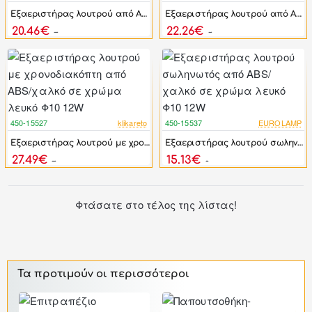
Εξαεριστήρας λουτρού από ABS/χαλκό σε χρώμα λευκό Φ12 16W
Εξαεριστήρας λουτρού από ABS/χαλκό σε χρώμα λευκό/νίκελ ματ Φ10 12W
20.46€
22.26€
24.55€
26.71€
450-15527
klikareto
450-15537
EUROLAMP
-17%
-17%
Εξαεριστήρας λουτρού με χρονοδιακόπτη από ABS/χαλκό σε χρώμα λευκό Φ10 12W
Εξαεριστήρας λουτρού σωληνωτός από ABS/χαλκό σε χρώμα λευκό Φ10 12W
27.49€
15.13€
32.99€
18.16€
Φτάσατε στο τέλος της λίστας!
Τα προτιμούν οι περισσότεροι