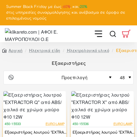
Summer Black Friday με έως
-
60%
, και
-20%
στις υπηρεσίες συναρμολόγησης και ανέβασμα σε όροφο σε
επιλεγμένους νομούς
Ηλεκτρικά είδη
Ηλεκτρολογικό υλικό
Εξαεριστ
home
Εξαεριστήρες
450-15533
EUROLAMP
450-15536
EUROLAMP
-17%
-17%
Εξαεριστήρας λουτρού "EXTRACTOR Q" από ABS/χαλκό σε χρώμα μαύρο Φ10 12W
Εξαεριστήρας λουτρού "EXTRACTOR X" από ABS/χαλκό σε χρώμα μαύρο Φ10 12W