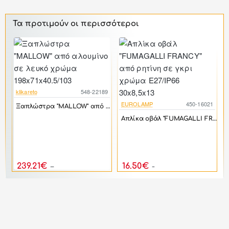
Τα προτιμούν οι περισσότεροι
klikareto
548-22189
-44%
EUROLAMP
450-16021
Ξαπλώστρα "MALLOW" από αλουμίνο σε λευκό χρώμα 198x71x40.5/103
-17%
Απλίκα οβάλ "FUMAGALLI FRANCY" από ρητίνη σε γκρι χρώμα E27/IP66 30x8,5x13
4
Καθρέπτης "MONIKA" σε χρώμα δρυς 65x1,80x75
239.21€
16.50€
428.70€
19.80€