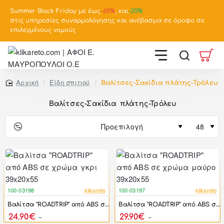
Summer Black Friday με έως
-
60%
, και
-20%
στις υπηρεσίες συναρμολόγησης και ανέβασμα σε όροφο σε
επιλεγμένους νομούς
Είδη σπιτιού
Βαλίτσες-Σακίδια πλάτης-Τρόλευ
home
Βαλίτσες-Σακίδια πλάτης-Τρόλευ
100-03198
klikareto
100-03197
klikareto
-65%
-58%
Βαλίτσα "ROADTRIP" από ABS σε χρώμα γκρι 39x20x55
Βαλίτσα "ROADTRIP" από ABS σε χρώμα μαύρο 39x20x55
24.90€
29.90€
72.00€
72.00€