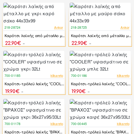
218-28724
Ankor
218-28725
Ankor
-17%
-17%
Καρότσι λαϊκής από μέταλλο με γκρι καρό σάκο 44x33x99
Καρότσι λαϊκής από μέταλλο με μαύρο σάκο 44x33x99
22.90€
22.90€
27.48€
27.48€
700-01185
klikareto
700-01186
klikareto
-40%
-40%
Καρότσι-τρόλεϋ λαϊκής "COOLER" υφασμάτινο σε χρώμα γκρι 32Lt
Καρότσι-τρόλεϋ λαϊκής "COOLER" υφασμάτινο σε χρώμα μπλε 32Lt
19.90€
19.90€
32.90€
32.90€
700-01178
klikareto
700-00445
klikareto
-36%
-36%
Καρότσι-τρόλεϋ λαϊκής "ΒΡΑΧΟΣ" υφασμάτινο σε χρώμα γκρι 36x27x95/33Lt
Καρότσι-τρόλεϋ λαϊκής "ΒΡΑΧΟΣ" υφασμάτινο σε χρώμα καφέ 36x27x95/33Lt