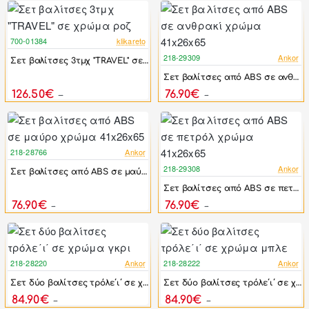
700-01384
klikareto
-49%
218-29309
Ankor
Σετ βαλίτσες 3τμχ "TRAVEL" σε χρώμα ροζ
-17%
Σετ βαλίτσες από ABS σε ανθρακί χρώμα 41x26x65
126.50€
76.90€
249.00€
92.28€
218-28766
Ankor
-17%
218-29308
Ankor
Σετ βαλίτσες από ABS σε μαύρο χρώμα 41x26x65
-17%
Σετ βαλίτσες από ABS σε πετρόλ χρώμα 41x26x65
76.90€
76.90€
92.28€
92.28€
218-28220
Ankor
218-28222
Ankor
-31%
-31%
Σετ δύο βαλίτσες τρόλε΄ι΄ σε χρώμα γκρι
Σετ δύο βαλίτσες τρόλε΄ι΄ σε χρώμα μπλε
84.90€
84.90€
123.69€
123.69€