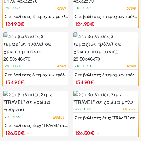
218-00696
Ankor
218-00697
Ankor
-17%
-32%
Σετ βαλίτσες 3 τεμαχίων με κλειδαριά ασφαλείας σε χρώμα μπλε 46x32x70
Σετ βαλίτσες 3 τεμαχίων τρόλεϊ με κλειδαριά σε χρώμα γκρι 46x32x70
124.90€
124.90€
149.88€
183.96€
218-00692
Ankor
218-00691
Ankor
-38%
-38%
Σετ βαλίτσες 3 τεμαχίων τρόλεϊ σε χρώμα μπορντό 28.50x46x70
Σετ βαλίτσες 3 τεμαχίων τρόλεϊ σε χρώμα σαμπανιζέ 28.50x46x70
154.90€
154.90€
249.90€
249.90€
700-01383
klikareto
-49%
700-01382
klikareto
Σετ βαλίτσες 3τμχ "TRAVEL" σε χρώμα μπλε
-49%
Σετ βαλίτσες 3τμχ "TRAVEL" σε χρώμα ανθρακί
126.50€
126.50€
249.00€
249.00€