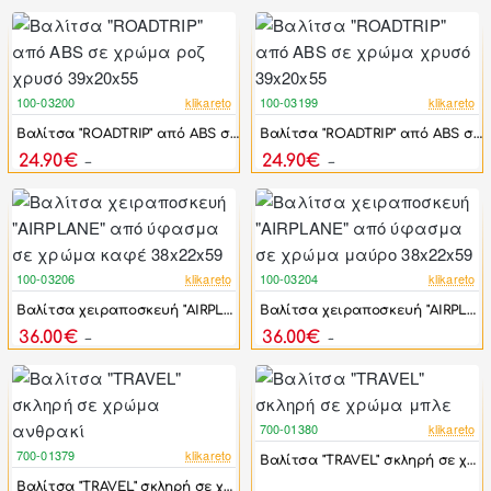
100-03200
klikareto
100-03199
klikareto
-65%
-65%
Βαλίτσα "ROADTRIP" από ABS σε χρώμα ροζ χρυσό 39x20x55
Βαλίτσα "ROADTRIP" από ABS σε χρώμα χρυσό 39x20x55
24.90€
24.90€
72.00€
72.00€
100-03206
klikareto
100-03204
klikareto
-50%
-50%
Βαλίτσα χειραποσκευή "AIRPLANE" από ύφασμα σε χρώμα καφέ 38x22x59
Βαλίτσα χειραποσκευή "AIRPLANE" από ύφασμα σε χρώμα μαύρο 38x22x59
36.00€
36.00€
72.00€
71.50€
700-01380
klikareto
-49%
700-01379
klikareto
Βαλίτσα "TRAVEL" σκληρή σε χρώμα μπλε
-49%
Βαλίτσα "TRAVEL" σκληρή σε χρώμα ανθρακί