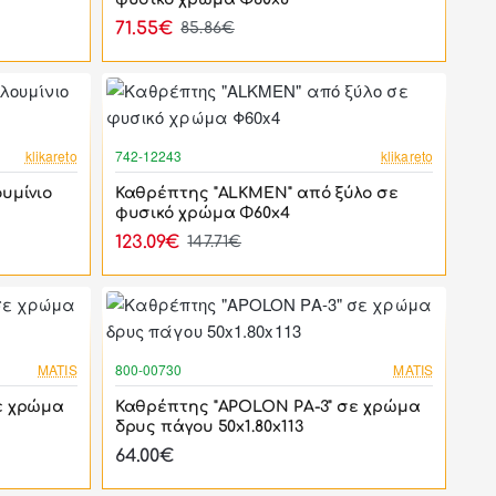
71.55€
85.86€
-17%
-17%
klikareto
742-12243
klikareto
υμίνιο
Καθρέπτης "ALKMEN" από ξύλο σε
φυσικό χρώμα Φ60x4
123.09€
147.71€
-17%
MATIS
800-00730
MATIS
ε χρώμα
Καθρέπτης "APOLON PA-3" σε χρώμα
δρυς πάγου 50x1.80x113
64.00€