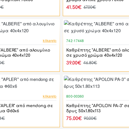
41.50€
0€
67.00€
-17%
klikareto
742-17448
"ALBERE" από αλουμίνιο
Καθρέπτης "ALBERE" από αλο
ρώμα 40x4x120
σε χρυσό χρώμα 40x4x120
39.00€
80€
46.80€
-17%
klikareto
800-00360
"APLER" από mendong σε
Καθρέπτης "APOLON PA-3" σ
μα Φ60x6
δρυς 50x1.80x113
75.00€
04€
90.00€