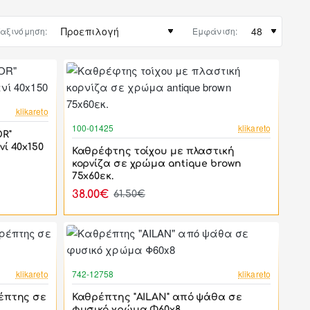
αξινόμηση:
Εμφάνιση:
-37%
klikareto
-38%
100-01425
klikareto
R"
ί 40x150
Καθρέφτης τοίχου με πλαστική
κορνίζα σε χρώμα antique brown
75x60εκ.
38.00€
61.50€
-38%
-17%
klikareto
742-12758
klikareto
έπτης σε
Καθρέπτης "AILAN" από ψάθα σε
φυσικό χρώμα Φ60x8