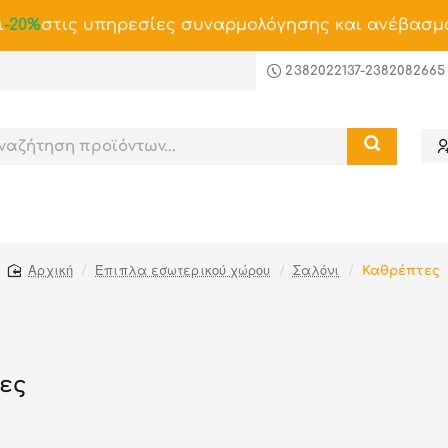
ι
-20%
στις υπηρεσίες συναρμολόγησης και ανέβασμ
2382022137-2382082665
Έπιπλα εσωτερικού χώρου
Σαλόνι
Καθρέπτες
home
ες