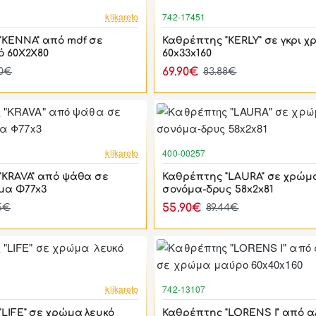
-23%
klikareto
742-17451
"KENNA" από mdf σε
Καθρέπτης "KERLY" σε γκρι 
ό 60Χ2Χ80
60x33x160
69.90€
50€
83.88€
-17%
klikareto
400-00257
"KRAVA" από ψάθα σε
Καθρέπτης "LAURA" σε χρώμ
μα Φ77x3
σονόμα-δρυς 58x2x81
55.90€
5€
89.44€
-46%
klikareto
742-13107
LIFE" σε χρώμα λευκό
Καθρέπτης "LORENS I" από α