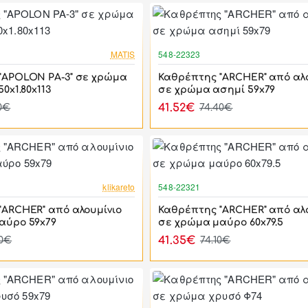
-17%
MATIS
548-22323
"APOLON PA-3" σε χρώμα
Καθρέπτης "ARCHER" από αλο
0x1.80x113
σε χρώμα ασημί 59x79
41.52€
00€
74.40€
-44%
klikareto
548-22321
"ARCHER" από αλουμίνιο
Καθρέπτης "ARCHER" από αλο
αύρο 59x79
σε χρώμα μαύρο 60x79.5
41.35€
40€
74.10€