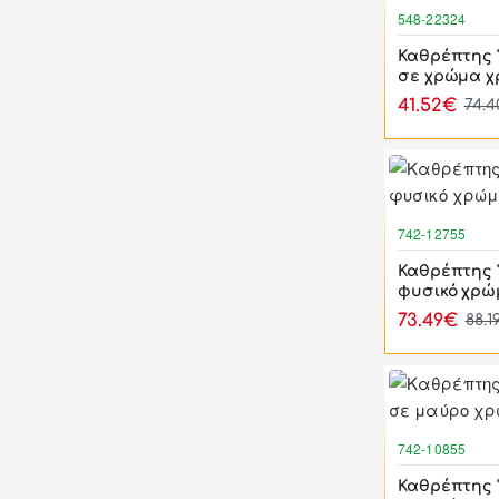
548-22324
Καθρέπτης 
σε χρώμα χ
41.52€
74.
742-12755
Καθρέπτης 
φυσικό χρώ
73.49€
88.1
742-10855
Καθρέπτης 