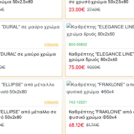
ρώμα 50x2.5x80
σε χρυσό χρώμα 50x2.5x80
23.00€
76€
27.60€
-17%
klikareto
800-00833
"DURAL" σε μαύρο χρώμα
Καθρέπτης "ELEGANCE LINE"
χρώμα δρυός 80x2x60
75.00€
40€
90.00€
-17%
klikareto
742-12221
ELLIPSE" από μέταλλο σε
Καθρέπτης "FRAKLONE" από 
ό 50x2x80
φυσικό χρώμα Φ50x4
68.12€
0€
81.74€