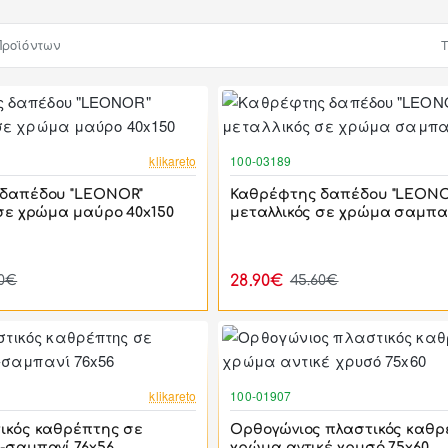
Προϊόντων
Τ
-37%
klikareto
100-03189
δαπέδου "LEONOR"
Καθρέφτης δαπέδου "LEONO
 σε χρώμα μαύρο 40x150
μεταλλικός σε χρώμα σαμπαν
28.90€
60€
45.60€
-38%
klikareto
100-01907
ικός καθρέπτης σε
Ορθογώνιος πλαστικός καθρ
-σαμπανί 76x56
χρώμα αντικέ χρυσό 75x60