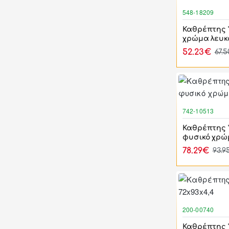
548-18209
Καθρέπτης 
χρώμα λευκ
52.23€
67.
742-10513
Καθρέπτης 
φυσικό χρώ
78.29€
93.9
200-00740
Καθρέπτης "