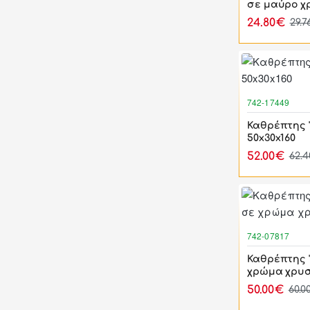
σε μαύρο χ
24.80€
29.
742-17449
Καθρέπτης 
50x30x160
52.00€
62.
742-07817
Καθρέπτης "
χρώμα χρυσ
50.00€
60.0