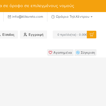
α σε όροφο σε επιλεγμένους νομούς
info@klikareto.com
Ωράριο Τηλ.Κέντρου
Είσοδος
Εγγραφή
0 προϊόν(τα) - 0.00€
Αγαπημένα
Σύγκριση