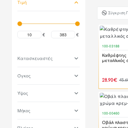
Τιμή
Σύγκριση 
€
€
100-03188
Καθρέφτης 
Κατασκευαστές
μεταλλικός
Όγκος
28.90€
45.
Ύψος
Μήκος
100-00460
Οβάλ πλαστ
Πλάτος
χρώμα κρεμ