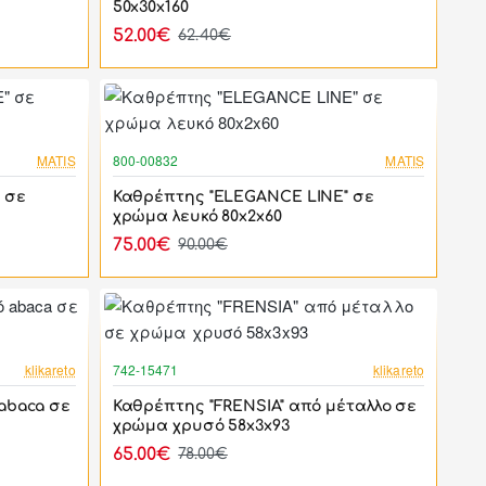
50x30x160
52.00€
62.40€
-17%
-17%
MATIS
800-00832
MATIS
 σε
Καθρέπτης "ELEGANCE LINE" σε
χρώμα λευκό 80x2x60
75.00€
90.00€
-17%
-17%
klikareto
742-15471
klikareto
abaca σε
Καθρέπτης "FRENSIA" από μέταλλο σε
χρώμα χρυσό 58x3x93
65.00€
78.00€