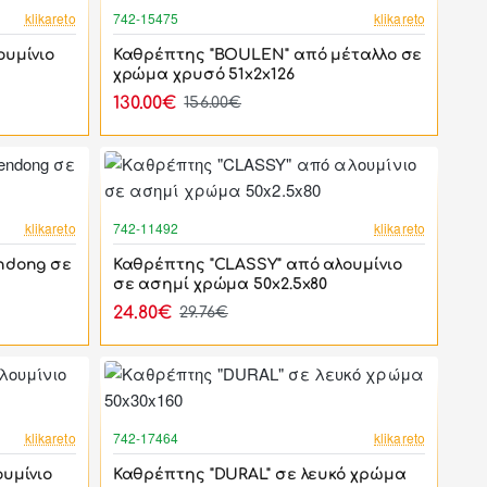
-66%
-17%
klikareto
742-15475
klikareto
υμίνιο
Καθρέπτης "BOULEN" από μέταλλο σε
χρώμα χρυσό 51x2x126
130.00€
156.00€
-17%
-17%
klikareto
742-11492
klikareto
ndong σε
Καθρέπτης "CLASSY" από αλουμίνιο
σε ασημί χρώμα 50x2.5x80
24.80€
29.76€
-17%
-17%
klikareto
742-17464
klikareto
υμίνιο
Καθρέπτης "DURAL" σε λευκό χρώμα