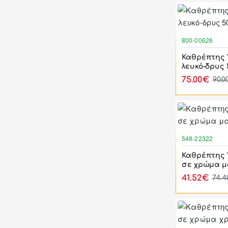
800-00626
Καθρέπτης 
λευκό-δρυς 5
75.00€
90.
548-22322
Καθρέπτης 
σε χρώμα μ
41.52€
74.