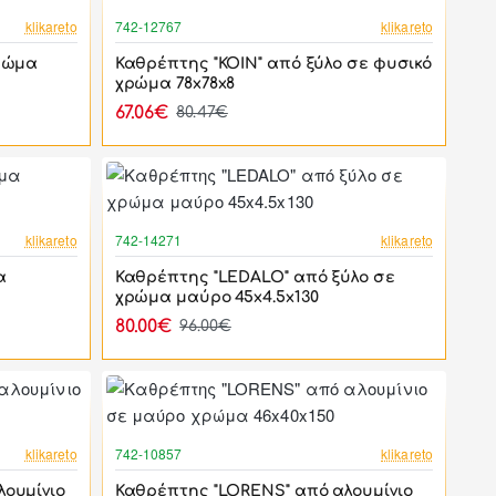
-17%
-17%
klikareto
742-12767
klikareto
χρώμα
Καθρέπτης "KOIN" από ξύλο σε φυσικό
χρώμα 78x78x8
67.06€
80.47€
-38%
-17%
klikareto
742-14271
klikareto
α
Καθρέπτης "LEDALO" από ξύλο σε
χρώμα μαύρο 45x4.5x130
80.00€
96.00€
-17%
-17%
klikareto
742-10857
klikareto
λουμίνιο
Καθρέπτης "LORENS" από αλουμίνιο