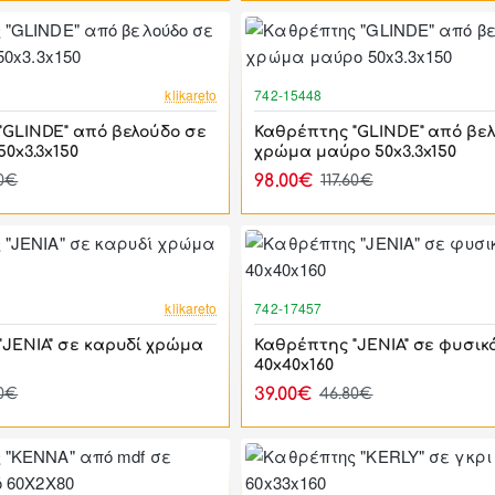
-17%
klikareto
742-15448
"GLINDE" από βελούδο σε
Καθρέπτης "GLINDE" από βε
50x3.3x150
χρώμα μαύρο 50x3.3x150
98.00€
60€
117.60€
-17%
klikareto
742-17457
"JENIA" σε καρυδί χρώμα
Καθρέπτης "JENIA" σε φυσικ
40x40x160
39.00€
80€
46.80€