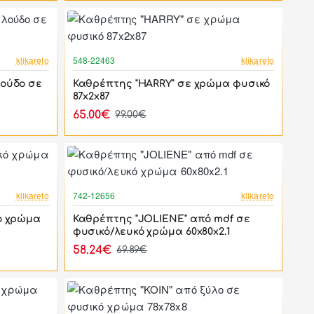
-17%
-34%
klikareto
548-22463
klikareto
λούδο σε
Καθρέπτης "HARRY" σε χρώμα φυσικό
87x2x87
65.00€
99.00€
-17%
-17%
klikareto
742-12656
klikareto
ό χρώμα
Καθρέπτης "JOLIENE" από mdf σε
φυσικό/λευκό χρώμα 60x80x2.1
58.24€
69.89€