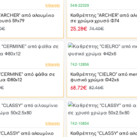
-44%
klikareto
548-22329
"ARCHER" από αλουμίνιο
Καθρέπτης "ARCHER" από αλο
ρυσό 59x79
σε χρώμα χρυσό Φ74
25.28€
40€
74.40€
-17%
klikareto
742-12856
"CERMINE" από ψάθα σε
Καθρέπτης "CIELRO" από me
μα Φ80x12
φυσικό χρώμα Φ42x6
68.72€
9€
82.46€
-17%
klikareto
742-10854
"CLASSY" από αλουμίνιο
Καθρέπτης "CLASSY" από αλο