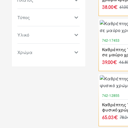
38.00€
61.0
Τύπος
Υλικό
742-17453
Καθρέπτης 
Χρώμα
σε μαύρο χ
39.00€
46.
742-12855
Καθρέπτης 
φυσικό χρώ
65.03€
78.