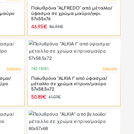
Πολυθρόνα "ALFREDO" από μέταλλο/
 μαύρο
ύφασμα σε χρώμα μαύρο/γκρι
57x55x76
46.95€
86.94€
-17%
-17%
klikareto
742-15051
klikareto
ασμα/
Πολυθρόνα "ALKIA I" από ύφασμα/
αύρο
μέταλλο σε χρώμα κίτρινο/μαύρο
57x58.5x72
50.89€
61.07€