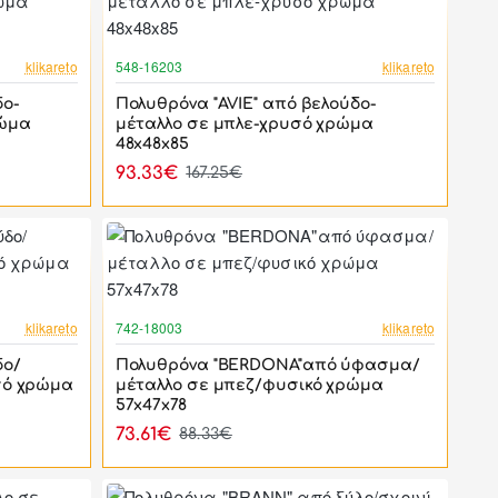
-44%
-44%
klikareto
548-16203
klikareto
δο-
Πολυθρόνα "AVIE" από βελούδο-
ρώμα
μέταλλο σε μπλε-χρυσό χρώμα
48x48x85
93.33€
167.25€
-44%
-17%
klikareto
742-18003
klikareto
ΝΕΟ
δο/
Πολυθρόνα "BERDONA"από ύφασμα/
σό χρώμα
μέταλλο σε μπεζ/φυσικό χρώμα
57x47x78
73.61€
88.33€