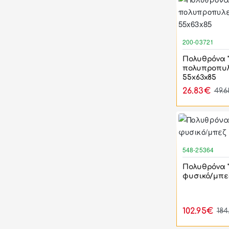
200-03721
Πολυθρόνα "
πολυπροπυλ
55x63x85
26.83€
49.
548-25364
Πολυθρόνα 
φυσικό/μπε
102.95€
184