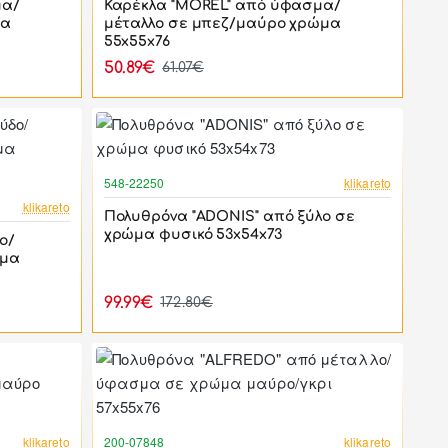
μα/
Καρέκλα "MOREL" από ύφασμα/
μα
μέταλλο σε μπεζ/μαύρο χρώμα
55x55x76
50.89€
61.07€
-42%
548-22250
klikareto
-17%
klikareto
Πολυθρόνα "ADONIS" από ξύλο σε
χρώμα φυσικό 53x54x73
ο/
ώμα
99.99€
172.80€
-46%
-46%
klikareto
200-07848
klikareto