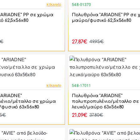
-44%
klikareto
548-01370
"ARIADNE" PP σε χρώμα
Πολυθρόνα "ARIADNE" PP σε
ό 62,5x56x80
μαύρο/φυσικό 62,5x56x80
27.87€
5€
49.95€
-44%
klikareto
548-17011
"ARIADNE"
Πολυθρόνα "ARIADNE"
ένιο/μέταλλο σε χρώμα
πολυπροπυλένιο/μέταλλο σε
/φυσικό 63x56x80
λευκό/μαύρο 63x56x80
21.09€
05€
37.80€