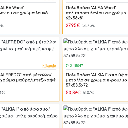
"ALEA Wood"
Πολυθρόνα "ALEA Wood"
ενίου σε χρώμα λευκό
πολυπροπυλενίου σε χρώμα
62x58x81
27.95€
5€
51.75€
-46%
klikareto
742-15047
"ALFREDO" από μέταλλο/
Πολυθρόνα "ALKIA I" από ύφ
 χρώμα μαύρο/μπεζ-καφέ
μέταλλο σε χρώμα εκρού/μ
57x58.5x72
50.89€
94€
61.07€