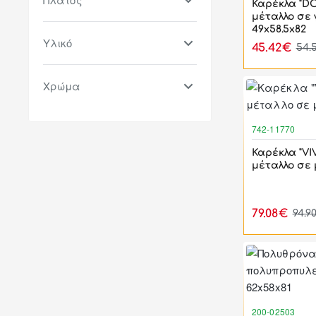
Καρέκλα "D
μέταλλο σε
49x58.5x82
Υλικό
45.42€
54.
Χρώμα
742-11770
Καρέκλα "VI
μέταλλο σε
79.08€
94.9
200-02503