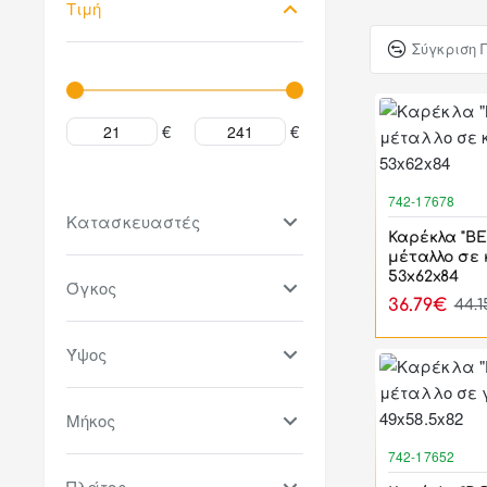
Τιμή
Σύγκριση 
€
€
742-17678
Κατασκευαστές
Καρέκλα "B
μέταλλο σε
53x62x84
Όγκος
36.79€
44.
Ύψος
Μήκος
742-17652
Πλάτος