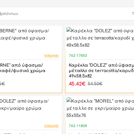
Προϊόντων
Τ
-17%
klikareto
742-17653
ERNE" από ύφασμα/
Καρέκλα "DOLEZ" από ύφασ
 καφέ/φυσικό χρώμα
μέταλλο σε terracotta/καρυ
49x58.5x82
45.42€
15€
54.50€
-17%
klikareto
742-11809