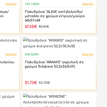
-17%
-17%
klikareto
742-14559
klikareto
ασμα/
Πολυθρόνα "ALKIA" από βελούδο/
ρο
μέταλλο σε χρώμα κίτρινο/μαύρο
60x57x68
67.35€
80.81€
-5%
-44%
klikareto
548-02391
klikareto
πυλενίου
Πολυθρόνα "ARAMIS" ακρυλική σε
χρώμα διάφανο 52,2x56,5x92
51.73€
92.70€