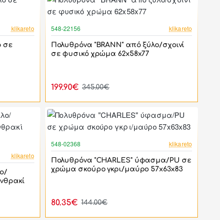
-42%
-42%
klikareto
548-22156
klikareto
ο σε
Πολυθρόνα "BRANN" από ξύλο/σχοινί
σε φυσικό χρώμα 62x58x77
199.90€
345.00€
-44%
548-02368
klikareto
-17%
klikareto
Πολυθρόνα "CHARLES" ύφασμα/PU σε
χρώμα σκούρο γκρι/μαύρο 57x63x83
ο/
νθρακί
80.35€
144.00€