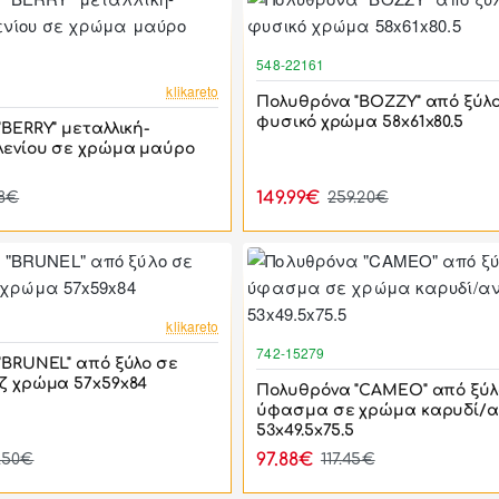
548-22161
-46%
klikareto
Πολυθρόνα "BOZZY" από ξύλ
φυσικό χρώμα 58x61x80.5
BERRY" μεταλλική-
ενίου σε χρώμα μαύρο
149.99€
68€
259.20€
-44%
klikareto
742-15279
"BRUNEL" από ξύλο σε
ζ χρώμα 57x59x84
Πολυθρόνα "CAMEO" από ξύλ
ύφασμα σε χρώμα καρυδί/α
53x49.5x75.5
97.88€
.50€
117.45€