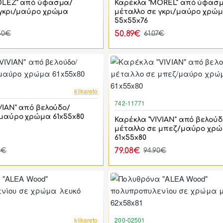
OLEZ" από ύφασμα/
Καρέκλα "MOREL" από ύφασ
 γκρι/μαύρο χρώμα
μέταλλο σε γκρι/μαύρο χρώ
55x55x76
50.89€
50€
61.07€
-17%
klikareto
742-11771
VIAN" από βελούδο/
 μαύρο χρώμα 61x55x80
Καρέκλα "VIVIAN" από βελούδ
μέταλλο σε μπεζ/μαύρο χρ
61x55x80
79.08€
0€
94.90€
-46%
klikareto
200-02501