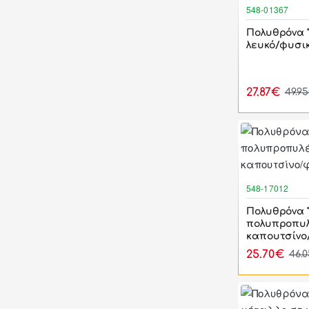
548-01367
Πολυθρόνα 
λευκό/φυσικ
27.87€
49.9
548-17012
Πολυθρόνα 
πολυπροπυλ
καπουτσίνο
25.70€
46.