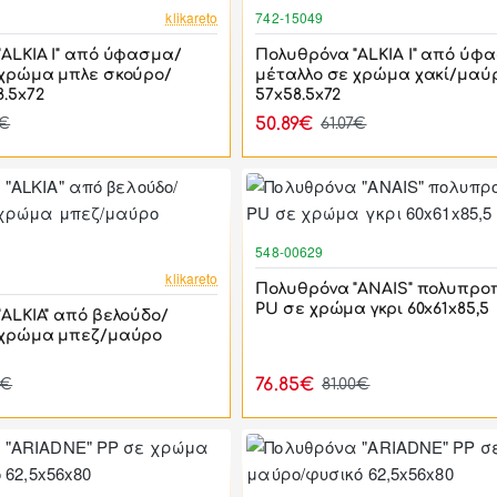
-17%
klikareto
742-15049
ALKIA I" από ύφασμα/
Πολυθρόνα "ALKIA I" από ύφ
 χρώμα μπλε σκούρο/
μέταλλο σε χρώμα χακί/μαύ
.5x72
57x58.5x72
50.89€
7€
61.07€
548-00629
-17%
klikareto
Πολυθρόνα "ANAIS" πολυπρο
PU σε χρώμα γκρι 60x61x85,5
ALKIA" από βελούδο/
 χρώμα μπεζ/μαύρο
76.85€
1€
81.00€