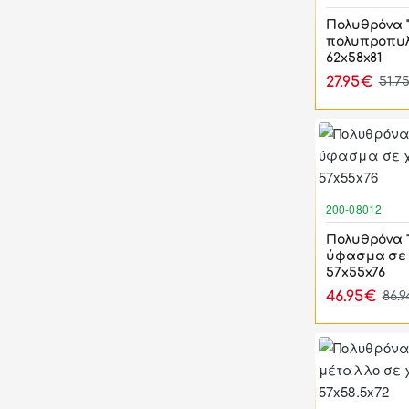
Πολυθρόνα 
πολυπροπυλ
62x58x81
27.95€
51.7
200-08012
Πολυθρόνα 
ύφασμα σε
57x55x76
46.95€
86.