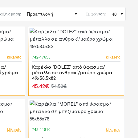
αξινόμηση:
Εμφάνιση:
-17%
-17%
klikareto
742-17655
klikareto
μα/
Καρέκλα "DOLEZ" από ύφασμα/
δί χρώμα
μέταλλο σε ανθρακί/μαύρο χρώμα
49x58.5x82
45.42€
54.50€
-17%
-17%
klikareto
742-11810
klikareto