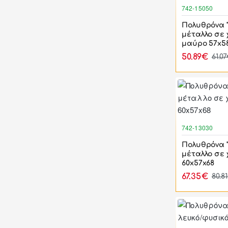
742-15050
Πολυθρόνα "
μέταλλο σε
μαύρο 57x58
50.89€
61.0
742-13030
Πολυθρόνα "
μέταλλο σε
60x57x68
67.35€
80.8