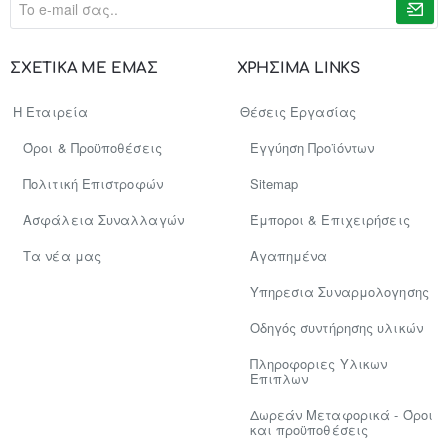
e-
mail
σας..
ΣΧΕΤΙΚΑ ΜΕ ΕΜΑΣ
ΧΡΗΣΙΜΑ LINKS
Η Εταιρεία
Θέσεις Εργασίας
Όροι & Προϋποθέσεις
Εγγύηση Προϊόντων
Πολιτική Επιστροφών
Sitemap
Ασφάλεια Συναλλαγών
Έμποροι & Επιχειρήσεις
Tα νέα μας
Αγαπημένα
Υπηρεσια Συναρμολογησης
Οδηγός συντήρησης υλικών
Πληροφοριες Υλικων
Επιπλων
Δωρεάν Μεταφορικά - Όροι
και προϋποθέσεις