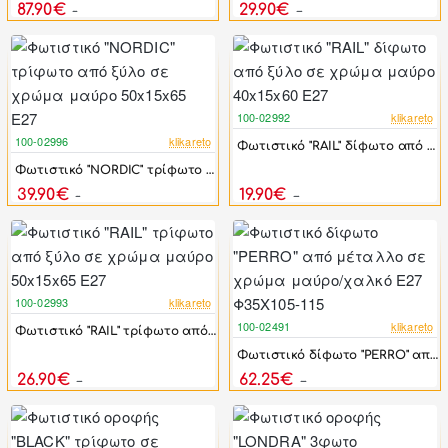
87.90€
29.90€
101.25€
44.60€
100-02992
klikareto
-29%
100-02996
klikareto
Φωτιστικό "RAIL" δίφωτο από ξύλο σε χρώμα μαύρο 40x15x60 E27
-35%
Φωτιστικό "NORDIC" τρίφωτο από ξύλο σε χρώμα μαύρο 50x15x65 E27
39.90€
19.90€
61.20€
28.00€
100-02993
klikareto
-32%
100-02491
klikareto
Φωτιστικό "RAIL" τρίφωτο από ξύλο σε χρώμα μαύρο 50x15x65 E27
-38%
Φωτιστικό δίφωτο "PERRO" από μέταλλο σε χρώμα μαύρο/χαλκό Ε27 Φ35Χ105-115
26.90€
62.25€
39.40€
100.40€