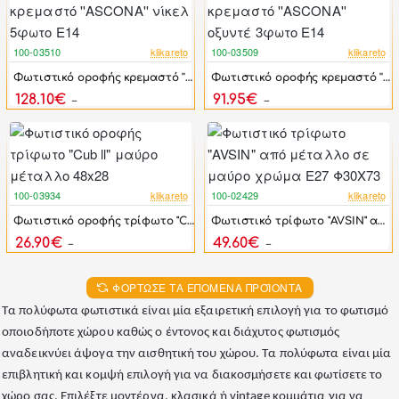
100-03510
klikareto
100-03509
klikareto
-25%
-25%
Φωτιστικό οροφής κρεμαστό ''ASCONA'' νίκελ 5φωτο Ε14
Φωτιστικό οροφής κρεμαστό ''ASCONA'' οξυντέ 3φωτο Ε14
128.10€
91.95€
170.80€
122.60€
100-03934
klikareto
100-02429
klikareto
-50%
-31%
Φωτιστικό οροφής τρίφωτο "Cub ll" μαύρο μέταλλο 48x28
Φωτιστικό τρίφωτο "AVSIN" από μέταλλο σε μαύρο χρώμα Ε27 Φ30Χ73
26.90€
49.60€
53.90€
72.00€
ΦΌΡΤΩΣΕ ΤΑ ΕΠΌΜΕΝΑ ΠΡΟΪΌΝΤΑ
Τα πολύφωτα φωτιστικά είναι μία εξαιρετική επιλογή για το φωτισμό
οποιοδήποτε χώρου καθώς ο έντονος και διάχυτος φωτισμός
αναδεικνύει άψογα την αισθητική του χώρου. Τα πολύφωτα είναι μία
επιβλητική και κομψή επιλογή για να διακοσμήσετε και φωτίσετε το
χώρο σας. Επιλέξτε μοντέρνα, κλασικά ή vintage κομμάτια για να