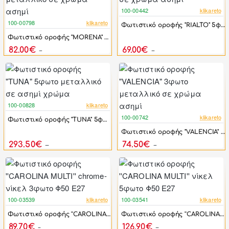
100-00442
klikareto
-54%
100-00798
klikareto
Φωτιστικό οροφής "RIALTO" 5φωτο μεταλλικό σε χρώμα ασημί
-17%
Φωτιστικό οροφής "MORENA" 5φωτο μεταλλικό σε χρώμα ασημί
82.00€
69.00€
99.30€
150.00€
100-00828
klikareto
-17%
100-00742
klikareto
Φωτιστικό οροφής "TUNA" 5φωτο μεταλλικό σε ασημί χρώμα
-17%
Φωτιστικό οροφής "VALENCIA" 3φωτο μεταλλικό σε χρώμα ασημί
293.50€
74.50€
354.90€
90.00€
100-03539
klikareto
100-03541
klikareto
-25%
-25%
Φωτιστικό οροφής ''CAROLINA MULTI'' chrome-νίκελ 3φωτο Φ50 Ε27
Φωτιστικό οροφής ''CAROLINA MULTI'' νίκελ 5φωτο Φ50 Ε27
89.70€
126.90€
119.60€
169.20€