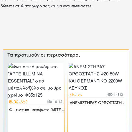
δώσετε στυλ στο χώρο σας και να εντυπωσιάσετε.
Τα προτιμούν οι περισσότεροι
klikareto
450-14813
-17%
EUROLAMP
450-16112
ΑΝΕΜΙΣΤΗΡΑΣ ΟΡΘΟΣΤΑΤΗΣ Φ20 50W ΚΑΙ ΘΕΡΜΑΝΤΙΚΟ 2200W ΛΕΥΚΟΣ
-17%
Φωτιστικό μονόφωτο "ARTE ILLUMINA ESSENTIAL" από μέταλλο/ξύλο σε μαύρο χρώμα Φ35x125
9
k
Τραπέζι σαλονιού "NAYA" σε χρώμα φυσικό-ανθρακί 93x46x43