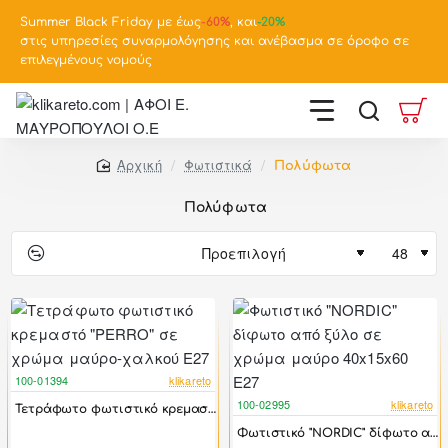
Summer Black Friday με έως
-
60%
, και
-20%
στις υπηρεσίες συναρμολόγησης και ανέβασμα σε όροφο σε
επιλεγμένους νομούς
Φωτιστικά
Πολύφωτα
home
Πολύφωτα
100-01394
klikareto
-13%
100-02995
klikareto
Τετράφωτο φωτιστικό κρεμαστό "PERRO" σε χρώμα μαύρο-χαλκού Ε27
-33%
Φωτιστικό "NORDIC" δίφωτο από ξύλο σε χρώμα μαύρο 40x15x60 E27