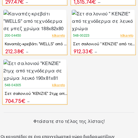
297.47€
1,515.74€
356.96€
2,806.92€
200-04450
klikareto
548-00223
klikareto
-46%
-44%
Καναπές-κρεβάτι "WELLS" από τεχνόδερμα σε μπεζ χρώμα 188x82x80
Σετ σαλονιού " KENZIE" από τεχνόδερμα σε λευκό χρώμα
212.38€
912.33€
393.30€
1,635.00€
548-04305
klikareto
-44%
Σετ σαλονιού "KENZIE" 2τμχ από τεχνόδερμα σε χρώμα λευκό 190x81x81
704.75€
1,263.00€
Φτάσατε στο τέλος της λίστας!
Οι καναπέδες σε ένα επαγγελματικό χώρο διαδραματίζουν