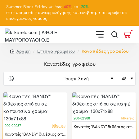
Summer Black Friday με έως
-
60%
, και
-20%
στις υπηρεσίες συναρμολόγησης και ανέβασμα σε όροφο σε
επιλεγμένους νομούς
Έπιπλα γραφείου
Καναπέδες γραφείου
home
Καναπέδες γραφείου
200-02988
klikareto
-46%
200-02987
klikareto
Καναπές "BANDY" διθέσιος από pu σε καφέ χρώμα 130x71x88
-46%
Καναπές "BANDY" διθέσιος από pu σε καπουτσίνο χρώμα 130x71x88