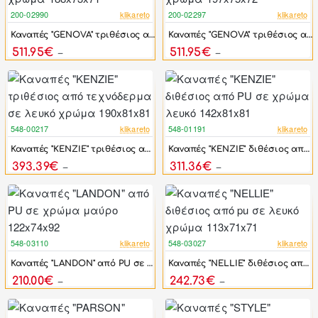
200-02990
klikareto
200-02297
klikareto
-46%
-46%
Καναπές "GENOVA" τριθέσιος από pu σε λευκό χρώμα 188x73x71
Καναπές "GENOVA" τριθέσιος από pu σε μαύρο χρώμα 197x75x72
511.95€
511.95€
948.06€
948.06€
548-00217
klikareto
548-01191
klikareto
-44%
-44%
Καναπές "KENZIE" τριθέσιος από τεχνόδερμα σε λευκό χρώμα 190x81x81
Καναπές "KΕΝΖΙΕ" διθέσιος από PU σε χρώμα λευκό 142x81x81
393.39€
311.36€
705.00€
558.00€
548-03110
klikareto
548-03027
klikareto
-17%
-44%
Καναπές "LANDON" από PU σε χρώμα μαύρο 122x74x92
Καναπές "NELLIE" διθέσιος από pu σε λευκό χρώμα 113x71x71
210.00€
242.73€
252.00€
435.00€