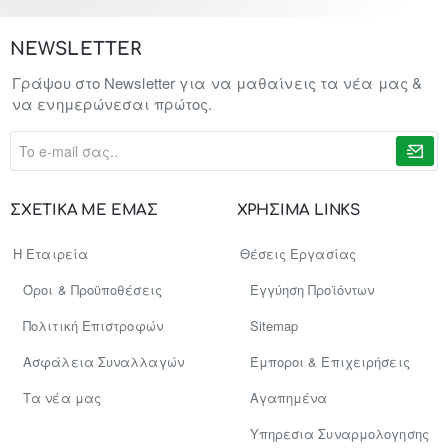
NEWSLETTER
Γράψου στο Newsletter για να μαθαίνεις τα νέα μας &
να ενημερώνεσαι πρώτος.
To
e-
mail
σας..
ΣΧΕΤΙΚΑ ΜΕ ΕΜΑΣ
ΧΡΗΣΙΜΑ LINKS
Η Εταιρεία
Θέσεις Εργασίας
Όροι & Προϋποθέσεις
Εγγύηση Προϊόντων
Πολιτική Επιστροφών
Sitemap
Ασφάλεια Συναλλαγών
Έμποροι & Επιχειρήσεις
Tα νέα μας
Αγαπημένα
Υπηρεσια Συναρμολογησης