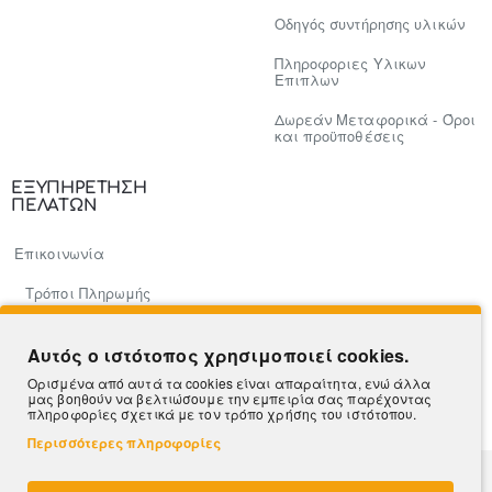
Οδηγός συντήρησης υλικών
Πληροφοριες Υλικων
Επιπλων
Δωρεάν Μεταφορικά - Όροι
και προϋποθέσεις
ΕΞΥΠΗΡΕΤΗΣΗ
ΠΕΛΑΤΩΝ
Επικοινωνία
Τρόποι Πληρωμής
Πληροφορίες Αποστολής
Αυτός ο ιστότοπος χρησιμοποιεί cookies.
Ο Λογαριασμός μου
Ορισμένα από αυτά τα cookies είναι απαραίτητα, ενώ άλλα
μας βοηθούν να βελτιώσουμε την εμπειρία σας παρέχοντας
Β2Β
πληροφορίες σχετικά με τον τρόπο χρήσης του ιστότοπου.
Περισσότερες πληροφορίες
Hosted & Supported by
Think Open