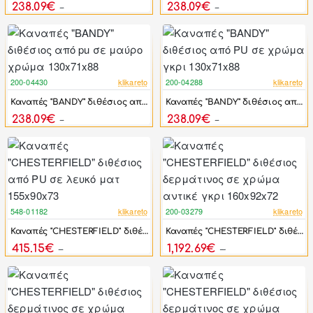
238.09€
238.09€
440.91€
440.91€
200-04430
klikareto
200-04288
klikareto
-46%
-46%
Καναπές "BANDY" διθέσιος από pu σε μαύρο χρώμα 130x71x88
Καναπές "BANDY" διθέσιος από PU σε χρώμα γκρι 130x71x88
238.09€
238.09€
440.91€
440.91€
548-01182
klikareto
200-03279
klikareto
-44%
-46%
Καναπές "CHESTERFIELD" διθέσιος από PU σε λευκό ματ 155x90x73
Καναπές "CHESTERFIELD" διθέσιος δερμάτινος σε χρώμα αντικέ γκρι 160x92x72
415.15€
1,192.69€
744.00€
2,208.69€