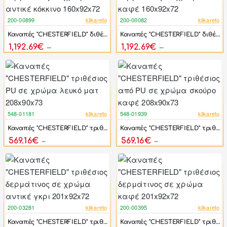
200-00899
klikareto
200-00082
klikareto
-46%
-46%
Καναπές "CHESTERFIELD" διθέσιος δερμάτινος σε χρώμα αντικέ κόκκινο 160x92x72
Καναπές "CHESTERFIELD" διθέσιος δερμάτινος σε χρώμα καφέ 160x92x72
1,192.69€
1,192.69€
2,208.69€
2,208.69€
548-01181
klikareto
548-01939
klikareto
-44%
-44%
Καναπές "CHESTERFIELD" τριθέσιος PU σε χρώμα λευκό ματ 208x90x73
Καναπές "CHESTERFIELD" τριθέσιος από PU σε χρώμα σκούρο καφέ 208x90x73
569.16€
569.16€
1,020.00€
1,020.00€
200-03281
klikareto
200-00395
klikareto
-46%
-46%
Καναπές "CHESTERFIELD" τριθέσιος δερμάτινος σε χρώμα αντικέ γκρι 201x92x72
Καναπές "CHESTERFIELD" τριθέσιος δερμάτινος σε χρώμα καφέ 201x92x72