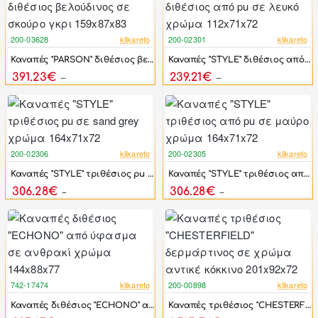
200-03628
klikareto
200-02301
klikareto
-46%
-46%
Καναπές "PARSON" διθέσιος βελούδινος σε σκούρο γκρι 159x87x83
Καναπές "STYLE" διθέσιος από pu σε λευκό χρώμα 112x71x72
391.23€
239.21€
724.50€
442.98€
200-02306
klikareto
200-02305
klikareto
-46%
-46%
Καναπές "STYLE" τριθέσιος pu σε sand grey χρώμα 164x71x72
Καναπές "STYLE" τριθέσιος από pu σε μαύρο χρώμα 164x71x72
306.28€
306.28€
567.18€
567.18€
742-17474
klikareto
200-00898
klikareto
-17%
-46%
Καναπές διθέσιος "ECHONO" από ύφασμα σε ανθρακί χρώμα 144x88x77
Καναπές τριθέσιος "CHESTERFIELD" δερμάρτινος σε χρώμα αντικέ κόκκινο 201x92x72