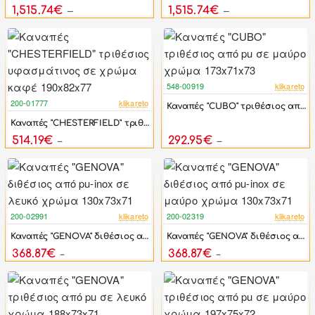
1,515.74€
1,515.74€
2,806.92€
2,806.92€
548-00919
klikareto
-44%
200-01777
klikareto
Καναπές "CUBO" τριθέσιος από pu σε μαύρο χρώμα 173x71x73
-46%
Καναπές "CHESTERFIELD" τριθέσιος υφασμάτινος σε χρώμα καφέ 190x82x77
514.19€
292.95€
952.20€
525.00€
200-02991
klikareto
200-02319
klikareto
-46%
-46%
Καναπές "GENOVA" διθέσιος από pu-inox σε λευκό χρώμα 130x73x71
Καναπές "GENOVA" διθέσιος από pu-inox σε μαύρο χρώμα 130x73x71
368.87€
368.87€
683.10€
683.10€