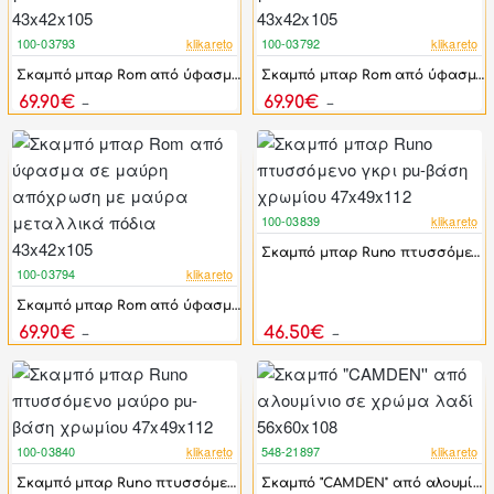
100-03793
klikareto
100-03792
klikareto
-46%
-46%
Σκαμπό μπαρ Rom από ύφασμα σε γκρι απόχρωση με μαύρα μεταλλικά πόδια 43x42x105
Σκαμπό μπαρ Rom από ύφασμα σε καπουτσίνο απόχρωση με μαύρα μεταλλικά πόδια 43x42x105
69.90€
69.90€
129.90€
129.90€
100-03839
klikareto
-38%
Σκαμπό μπαρ Runo πτυσσόμενο γκρι pu-βάση χρωμίου 47x49x112
100-03794
klikareto
-46%
Σκαμπό μπαρ Rom από ύφασμα σε μαύρη απόχρωση με μαύρα μεταλλικά πόδια 43x42x105
69.90€
46.50€
129.90€
75.00€
100-03840
klikareto
548-21897
klikareto
-38%
-44%
Σκαμπό μπαρ Runo πτυσσόμενο μαύρο pu-βάση χρωμίου 47x49x112
Σκαμπό "CAMDEN'' από αλουμίνιο σε χρώμα λαδί 56x60x108