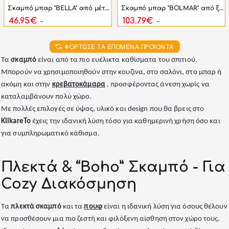
Σκαμπό μπαρ "BELLA" από μέταλλο/ύφασμα σε χρώμα μαύρο 48x52x94
Σκαμπό μπαρ "BOLMAR" από ξύλο teak σε χρώμα φυσικό 40.5x44x74
46.95€
103.79€
86.94€
186.00€
ΦΌΡΤΩΣΕ ΤΑ ΕΠΌΜΕΝΑ ΠΡΟΪΌΝΤΑ
Τα
σκαμπό
είναι από τα πιο ευέλικτα καθίσματα του σπιτιού.
Μπορούν να χρησιμοποιηθούν στην κουζίνα, στο σαλόνι, στο μπαρ ή
ακόμη και στην
κρεβατοκάμαρα
, προσφέροντας άνεση χωρίς να
καταλαμβάνουν πολύ χώρο.
Με πολλές επιλογές σε ύψος, υλικό και design που θα βρεις στο
KlikareTo
έχεις την ιδανική λύση τόσο για καθημερινή χρήση όσο και
για συμπληρωματικό κάθισμα.
Πλεκτά & “Boho” Σκαμπό - Για
Cozy Διακόσμηση
Τα
πλεκτά σκαμπό
και τα
πουφ
είναι η ιδανική λύση για όσους θέλουν
να προσθέσουν μια πιο ζεστή και φιλόξενη αίσθηση στον χώρο τους.