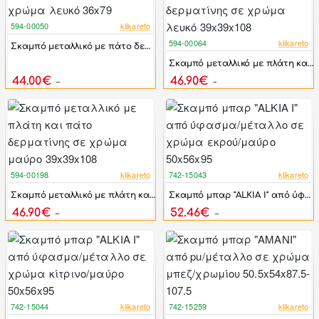
594-00050
klikareto
-41%
594-00064
klikareto
Σκαμπό μεταλλικό με πάτο δερματίνης σε χρώμα λευκό 36x79
-42%
Σκαμπό μεταλλικό με πλάτη και πάτο δερματίνης σε χρώμα λευκό 39x39x108
44.00€
46.90€
74.00€
81.00€
594-00198
klikareto
742-15043
klikareto
-57%
-17%
Σκαμπό μεταλλικό με πλάτη και πάτο δερματίνης σε χρώμα μαύρο 39x39x108
Σκαμπό μπαρ "ALKIA I" από ύφασμα/μέταλλο σε χρώμα εκρού/μαύρο 50x56x95
46.90€
52.46€
108.00€
62.96€
742-15044
klikareto
742-15259
klikareto
-17%
-17%