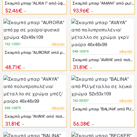
Σκαμπό μπαρ "ALKIA I" από ύφασμα/μέταλλο σε χρώμα κίτρινο/μαύρο 50x56x95
Σκαμπό μπαρ "AMANI" από pu/μέταλλο σε χρώμα μπεζ/χρωμίου 50.5x54x87.5-107.5
52.46€
93.96€
62.96€
112.75€
742-10551
klikareto
-17%
548-16974
klikareto
Σκαμπό μπαρ "AURORA" από pp σε μαύρο/φυσικό χρώμα 42x49x109
-44%
Σκαμπό μπαρ "AVAYA" από πολυπροπυλένιο/μέταλλο σε χρώμα γκρί/μαύρο 46x48x99
48.71€
31.81€
58.45€
57.00€
742-09357
klikareto
-17%
548-16975
klikareto
Σκαμπό μπαρ "BALINA" από PU/μέταλλο σε λευκό χρώμα 52x53x109
-44%
Σκαμπό μπαρ "AVAYA" από πολυπροπυλένιο/μέταλλο σε χρώμα μπέζ/μαύρο 46x48x99
31.81€
56.38€
57.00€
67.66€