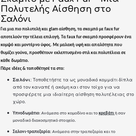
Πολυτελής Αίσθηση στο
Σαλόνι
Για μια πιο
πολυτελή
και
glam
αίσθηση, τα
σκαμπό με faux fur
αποτελούν την τέλεια επιλογή. Τα faux fur σκαμπό προσφέρουν ένα
κομψό και μοντέρνο ύφος. Με μαλακή υφή και απαλότητα που
θυμίζει γούνα, προσθέτουν
εκλεπτυσμένο στιλ
και
πολυτέλεια
σε
κάθε δωμάτιο.
Πάρε ιδέες & τοποθέτησέ τα στο:
Σαλόνι
: Τοποθετήστε τα ως μοναδικό κομμάτι δίπλα
από τον καναπέ ή ακόμη και στον τοίχο για να
προσφέρετε μια ιδιαίτερη αίσθηση πολυτέλειας στο
χώρο.
Υπνοδωμάτιο
: Ανάμεσα στο κομοδίνο και το
κρεβάτι
ή σαν
μοναδικό διακοσμητικό στοιχείο.
Σαλονι-τραπεζαρία
: Ανάμεσα στην τραπεζαρία και το