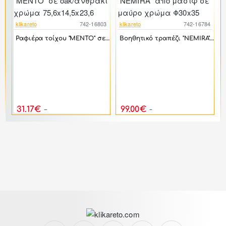
klikareto
742-16803
klikareto
742-16784
-17%
-17%
Ραφιέρα τοίχου "MENTO" σε oak/ανθρακί χρώμα 75,6x14,5x23,6
Βοηθητικό τραπέζι "NEMIRA" από μασίφ σε μαύρο χρώμα Φ30x35
3
Γραφείο εργασίας "ARMADI" γωνιακό σε χρώμα γκρι/λευκό 140x70x75
31.17€
99.00€
37.40€
118.80€