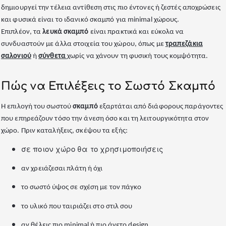
δημιουργεί την τέλεια αντίθεση στις πιο έντονες ή ζεστές αποχρώσεις
και φυσικά είναι το ιδανικό σκαμπό για minimal χώρους.
Επιπλέον, τα
λευκά σκαμπό
είναι πρακτικά και εύκολα να
συνδυαστούν με άλλα στοιχεία του χώρου, όπως με
τραπεζάκια
σαλονιού
ή
σύνθετα
χωρίς να χάνουν τη φυσική τους κομψότητα.
Πώς να Επιλέξεις το Σωστό Σκαμπό
Η επιλογή του σωστού
σκαμπό
εξαρτάται από διάφορους παράγοντες
που επηρεάζουν τόσο την άνεση όσο και τη λειτουργικότητα στον
χώρο. Πριν καταλήξεις, σκέψου τα εξής:
σε ποιον χώρο θα το χρησιμοποιήσεις
αν χρειάζεσαι πλάτη ή όχι
το σωστό ύψος σε σχέση με τον πάγκο
το υλικό που ταιριάζει στο στιλ σου
αν θέλεις πιο minimal ή πιο άνετο design