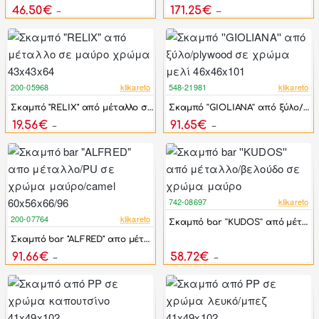
46.50€
171.25€
75.00€
306.90€
200-05968
klikareto
548-21981
klikareto
-46%
-44%
Σκαμπό "RELIX" από μέταλλο σε μαύρο χρώμα 43x43x64
Σκαμπό ''GIOLIANA'' από ξύλο/plywood σε χρώμα μελί 46x46x101
19.56€
91.65€
36.23€
164.25€
742-08697
klikareto
-17%
200-07764
klikareto
Σκαμπό bar ''KUDOS'' από μέταλλο/βελούδο σε χρώμα μαύρο
-46%
Σκαμπό bar "ALFRED" απο μέταλλο/PU σε χρώμα μαύρο/camel 60x56x66/96
91.66€
58.72€
169.74€
70.47€