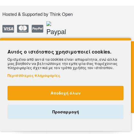
Hosted & Supported by
Think Open
Αυτός ο ιστότοπος χρησιμοποιεί cookies.
Ορισμένα από αυτά τα cookies είναι απαραίτητα, ενώ άλλα
μας βοηθούν να βελτιώσουμε την εμπειρία σας παρέχοντας
πληροφορίες σχετικά με τον τρόπο χρήσης του ιστότοπου.
Περισσότερες πληροφορίες
Αποδοχή όλων
×
ΦΙΛΤΡΑ
ΜΌΛΙΣ ΑΓΟΡΆΣΤΗΚΕ!
Μαρία
από Θεσσαλονίκη
Προσαρμογή
Ραφιέρα επιδαπέδια "CAYDE" από μέταλλο σε λευκό-φυσικό χρώμα 50x30x72
24.88€
Λογαριασμός
Αγαπημένα
Επικοινωνία