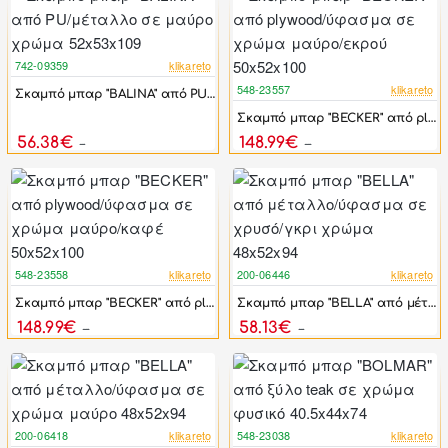
742-09359
klikareto
-17%
548-23557
klikareto
Σκαμπό μπαρ "BALINA" από PU/μέταλλο σε μαύρο χρώμα 52x53x109
-44%
Σκαμπό μπαρ "BECKER" από plywood/ύφασμα σε χρώμα μαύρο/εκρού 50x52x100
56.38€
148.99€
67.66€
267.00€
548-23558
klikareto
200-06446
klikareto
-44%
-46%
Σκαμπό μπαρ "BECKER" από plywood/ύφασμα σε χρώμα μαύρο/καφέ 50x52x100
Σκαμπό μπαρ "BELLA" από μέταλλο/ύφασμα σε χρυσό/γκρι χρώμα 48x52x94
148.99€
58.13€
267.00€
107.64€
200-06418
klikareto
548-23038
klikareto
-46%
-44%