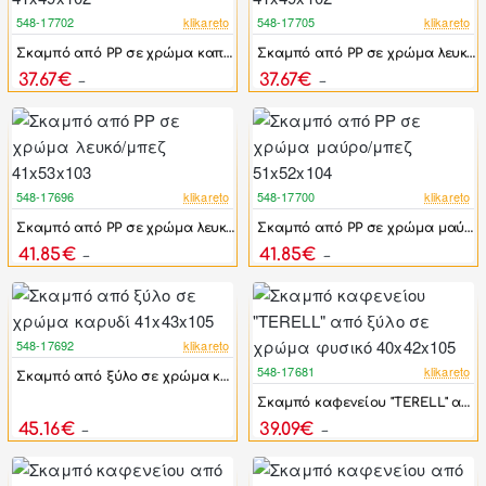
548-17702
klikareto
548-17705
klikareto
-44%
-44%
Σκαμπό από PP σε χρώμα καπουτσίνο 41x49x102
Σκαμπό από PP σε χρώμα λευκό/μπεζ 41x49x102
37.67€
37.67€
67.50€
67.50€
548-17696
klikareto
548-17700
klikareto
-44%
-44%
Σκαμπό από PP σε χρώμα λευκό/μπεζ 41x53x103
Σκαμπό από PP σε χρώμα μαύρο/μπεζ 51x52x104
41.85€
41.85€
75.00€
75.00€
548-17692
klikareto
-44%
548-17681
klikareto
Σκαμπό από ξύλο σε χρώμα καρυδί 41x43x105
-44%
Σκαμπό καφενείου "TERELL" από ξύλο σε χρώμα φυσικό 40x42x105
45.16€
39.09€
80.94€
70.05€