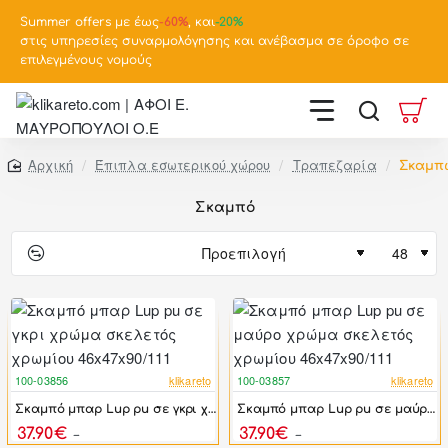
Summer offers με έως
-
60%
, και
-20%
στις υπηρεσίες συναρμολόγησης και ανέβασμα σε όροφο σε
επιλεγμένους νομούς
Έπιπλα εσωτερικού χώρου
Τραπεζαρία
Σκαμπ
home
Σκαμπό
100-03856
klikareto
100-03857
klikareto
-38%
-38%
Σκαμπό μπαρ Lup pu σε γκρι χρώμα σκελετός χρωμίου 46x47x90/111
Σκαμπό μπαρ Lup pu σε μαύρο χρώμα σκελετός χρωμίου 46x47x90/111
37.90€
37.90€
60.90€
60.90€