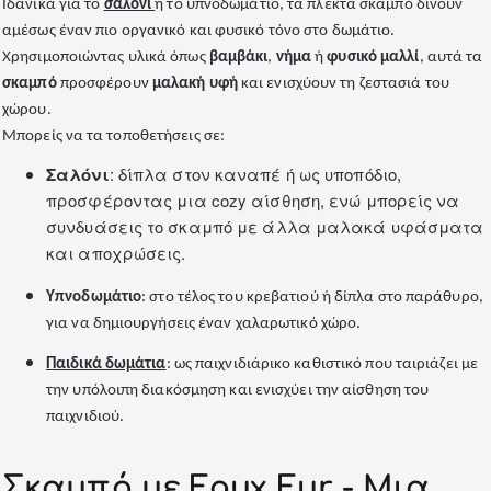
Ιδανικά για το
σαλόνι
ή το υπνοδωμάτιο, τα πλεκτά σκαμπό δίνουν
αμέσως έναν πιο οργανικό και φυσικό τόνο στο δωμάτιο.
Χρησιμοποιώντας υλικά όπως
βαμβάκι
,
νήμα
ή
φυσικό μαλλί
, αυτά τα
σκαμπό
προσφέρουν
μαλακή υφή
και ενισχύουν τη ζεστασιά του
χώρου.
Μπορείς να τα τοποθετήσεις σε:
Σαλόνι
: δίπλα στον καναπέ ή ως υποπόδιο,
προσφέροντας μια cozy αίσθηση, ενώ μπορείς να
συνδυάσεις το σκαμπό με άλλα μαλακά υφάσματα
και αποχρώσεις.
Υπνοδωμάτιο
: στο τέλος του κρεβατιού ή δίπλα στο παράθυρο,
για να δημιουργήσεις έναν χαλαρωτικό χώρο.
Παιδικά δωμάτια
: ως παιχνιδιάρικο καθιστικό που ταιριάζει με
την υπόλοιπη διακόσμηση και ενισχύει την αίσθηση του
παιχνιδιού.
Σκαμπό με Faux Fur - Μια