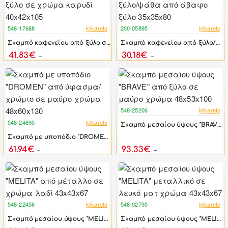
548-17688
klikareto
200-05895
klikareto
-44%
-46%
Σκαμπό καφενείου από ξύλο σε χρώμα καρυδί 40x42x105
Σκαμπό καφενείου από ξύλο/ψάθα από άβαφο ξύλο 35x35x80
41.83€
30.18€
74.97€
55.89€
548-25206
klikareto
-44%
548-24690
klikareto
Σκαμπό μεσαίου ύψους "BRAVE" από ξύλο σε μαύρο χρώμα 48x53x100
-44%
Σκαμπό με υποπόδιο "DROMEN" από ύφασμα/χρώμιο σε μαύρο χρώμα 48x60x130
61.94€
93.33€
111.00€
167.25€
548-22456
klikareto
548-02795
klikareto
-44%
-44%
Σκαμπό μεσαίου ύψους "MELITA" από μέταλλο σε χρώμα λαδί 43x43x67
Σκαμπό μεσαίου ύψους "MELITA" μεταλλικό σε λευκό ματ χρώμα 43x43x67