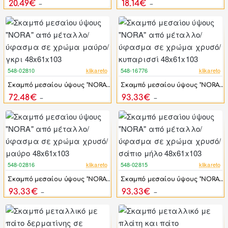
20.49€
18.14€
36.72€
32.50€
548-02810
klikareto
548-16776
klikareto
-44%
-44%
Σκαμπό μεσαίου ύψους "NORA" από μέταλλο/ύφασμα σε χρώμα μαύρο/γκρι 48x61x103
Σκαμπό μεσαίου ύψους "NORA" από μέταλλο/ύφασμα σε χρώμα χρυσό/κυπαρισσί 48x61x103
72.48€
93.33€
129.90€
167.25€
548-02816
klikareto
548-02815
klikareto
-44%
-44%
Σκαμπό μεσαίου ύψους "NORA" από μέταλλο/ύφασμα σε χρώμα χρυσό/μαύρο 48x61x103
Σκαμπό μεσαίου ύψους "NORA" από μέταλλο/ύφασμα σε χρώμα χρυσό/σάπιο μήλο 48x61x103
93.33€
93.33€
167.25€
167.25€