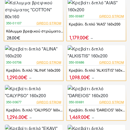
350-00687
GRECO STROM
-25%
350-01107
GRECO STROM
Κρεβάτι διπλό "AIAS" 160x200
Κάλυμμα βρεφικού στρώματος "COTTON" 80x160
1,179.00€
28.00€
1,572.00€
350-00706
GRECO STROM
350-00686
GRECO STROM
-25%
-25%
Κρεβάτι διπλό "ALINA" 160x200
Κρεβάτι διπλό "ALKISTIS" 160x200
1,290.00€
1,098.00€
1,722.00€
1,464.00€
350-00677
GRECO STROM
350-00691
GRECO STROM
-25%
-25%
Κρεβάτι διπλό "CALYPSO" 160x200
Κρεβάτι διπλό "DAREIOS" 160x200
1,296.00€
1,469.00€
1,728.00€
1,959.00€