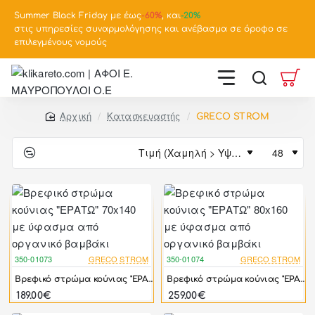
Summer Black Friday με έως
-
60%
, και
-20%
στις υπηρεσίες συναρμολόγησης και ανέβασμα σε όροφο σε
επιλεγμένους νομούς
Κατασκευαστής
GRECO STROM
home
350-01073
GRECO STROM
350-01074
GRECO STROM
Βρεφικό στρώμα κούνιας "ΕΡΑΤΩ" 70x140 με ύφασμα από οργανικό βαμβάκι
Βρεφικό στρώμα κούνιας "ΕΡΑΤΩ" 80x160 με ύφασμα από οργανικό βαμβάκι
189.00€
259.00€