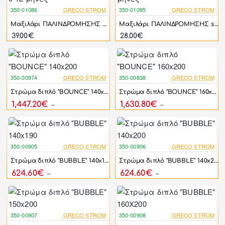
350-01086
GRECO STROM
350-01085
GRECO STROM
Μαξιλάρι ΠΑΛΙΝΔΡΟΜΗΣΗΣ medium 0-12 μήνες
Μαξιλάρι ΠΑΛΙΝΔΡΟΜΗΣΗΣ small 0-6 μήνες
39.00€
28.00€
350-00974
GRECO STROM
350-00838
GRECO STROM
-40%
-40%
Στρώμα διπλό "BOUNCE" 140x200
Στρώμα διπλό "BOUNCE" 160x200
1,447.20€
1,630.80€
2,412.00€
2,718.00€
350-00905
GRECO STROM
350-00906
GRECO STROM
-10%
-10%
Στρώμα διπλό "BUBBLE" 140x190
Στρώμα διπλό "BUBBLE" 140x200
624.60€
624.60€
694.00€
694.00€
350-00907
GRECO STROM
350-00908
GRECO STROM
-10%
-10%