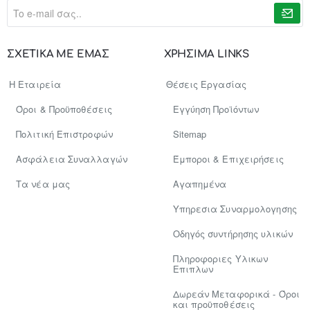
To
e-
mail
σας..
ΣΧΕΤΙΚΑ ΜΕ ΕΜΑΣ
ΧΡΗΣΙΜΑ LINKS
Η Εταιρεία
Θέσεις Εργασίας
Όροι & Προϋποθέσεις
Εγγύηση Προϊόντων
Πολιτική Επιστροφών
Sitemap
Ασφάλεια Συναλλαγών
Έμποροι & Επιχειρήσεις
Tα νέα μας
Αγαπημένα
Υπηρεσια Συναρμολογησης
Οδηγός συντήρησης υλικών
Πληροφοριες Υλικων
Επιπλων
Δωρεάν Μεταφορικά - Όροι
και προϋποθέσεις