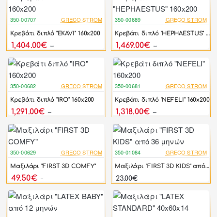
350-00707
GRECO STROM
350-00689
GRECO STROM
-25%
-25%
Κρεβάτι διπλό "EKAVI" 160x200
Κρεβάτι διπλό "HEPHAESTUS" 160x200
1,404.00€
1,469.00€
1,872.00€
1,959.00€
350-00682
GRECO STROM
350-00681
GRECO STROM
-25%
-25%
Κρεβάτι διπλό "IRO" 160x200
Κρεβάτι διπλό "NEFELI" 160x200
1,291.00€
1,318.00€
1,722.00€
1,758.00€
350-00629
GRECO STROM
350-01084
GRECO STROM
-10%
Μαξιλάρι "FIRST 3D COMFY"
Μαξιλάρι "FIRST 3D KIDS" από 36 μηνών
49.50€
23.00€
55.00€