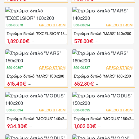
350-00670
GRECO STROM
350-00894
GRECO STROM
-20%
-15%
Στρώμα διπλό "EXCELSIOR" 160x200
Στρώμα διπλό "MARS" 140x200
1,820.80€
578.00€
2,276.00€
680.00€
350-00897
GRECO STROM
350-00837
GRECO STROM
-15%
-15%
Στρώμα διπλό "MARS" 150x200
Στρώμα διπλό "MARS" 160x200
615.40€
652.80€
724.00€
768.00€
350-00594
GRECO STROM
350-00595
GRECO STROM
-40%
-40%
Στρώμα διπλό "MODUS" 140x200
Στρώμα διπλό "MODUS" 150x200
934.80€
1,002.00€
1,558.00€
1,670.00€