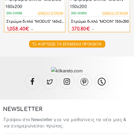
350-00596
GRECO STROM
350-00850
GRECO STROM
-40%
-10%
Στρώμα διπλό "MODUS" 160x200
Στρώμα διπλό "MOON" 150x200
1,058.40€
370.80€
1,764.00€
412.00€
ΦΌΡΤΩΣΕ ΤΑ ΕΠΌΜΕΝΑ ΠΡΟΪΌΝΤΑ
NEWSLETTER
Γράψου στο Newsletter για να μαθαίνεις τα νέα μας &
να ενημερώνεσαι πρώτος.