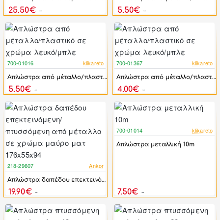
25.50€
5.50€
48.00€
8.00€
700-01016
klikareto
700-01367
klikareto
-37%
-33%
Απλώστρα από μέταλλο/πλαστικό σε χρώμα λευκό/μπλε
Απλώστρα από μέταλλο/πλαστικό σε χρώμα λευκό/μπλε
5.50€
4.00€
8.69€
6.00€
700-01014
klikareto
-53%
Απλώστρα μεταλλική 10m
218-29607
Ankor
-38%
Απλώστρα δαπέδου επεκτεινόμενη/πτυσσόμενη από μέταλλο σε χρώμα μαύρο ματ 176x55x94
19.90€
7.50€
32.13€
16.00€