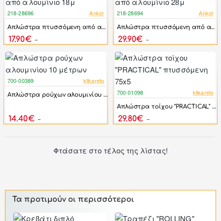
218-28696
Ankor
218-28694
Ankor
-49%
-29%
Απλώστρα πτυσσόμενη από αλουμίνιο 18μ
Απλώστρα πτυσσόμενη από αλουμίνιο 28μ
17.90€
29.90€
34.78€
41.90€
700-00389
klikareto
-40%
700-01098
klikareto
Απλώστρα ρούχων αλουμινίου 10 μέτρων
-54%
Απλώστρα τοίχου "PRACTICAL" πτυσσόμενη 75x5
14.40€
29.80€
24.00€
64.90€
Φτάσατε στο τέλος της λίστας!
Τα προτιμούν οι περισσότεροι