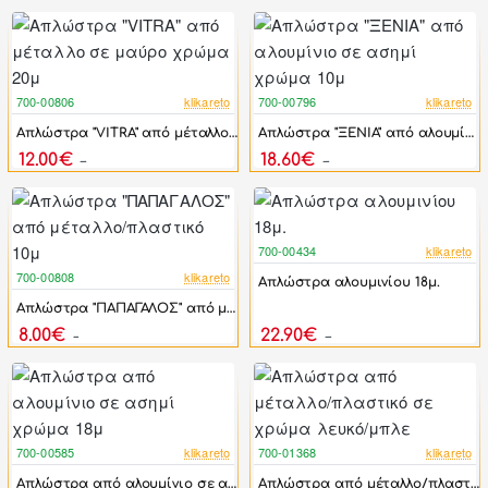
700-00806
klikareto
700-00796
klikareto
-51%
-50%
Απλώστρα "VITRA" από μέταλλο σε μαύρο χρώμα 20μ
Απλώστρα "ΞΕΝΙΑ" από αλουμίνιο σε ασημί χρώμα 10μ
12.00€
18.60€
24.72€
37.20€
700-00434
klikareto
-36%
700-00808
klikareto
Απλώστρα αλουμινίου 18μ.
-56%
Απλώστρα "ΠΑΠΑΓΑΛΟΣ" από μέταλλο/πλαστικό 10μ
8.00€
22.90€
18.00€
36.00€
700-00585
klikareto
700-01368
klikareto
-47%
-31%
Απλώστρα από αλουμίνιο σε ασημί χρώμα 18μ
Απλώστρα από μέταλλο/πλαστικό σε χρώμα λευκό/μπλε