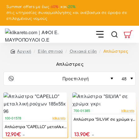
Summer offers με έως
-
60%
, και
-20%
στις υπηρεσίες συναρμολόγησης και ανέβασμα σε όροφο σε
επιλεγμένους νομούς
Είδη σπιτιού
Οικιακά είδη
Απλώστρες
home
Απλώστρες
700-01385
klikareto
-48%
100-01578
klikareto
Απλώστρα "SILVIA" σε χρώμα γκρι
-48%
Απλώστρα "CAPELLO" μεταλλική ρούχων 185x55x 96
12.90€
13.90€
24.90€
26.90€