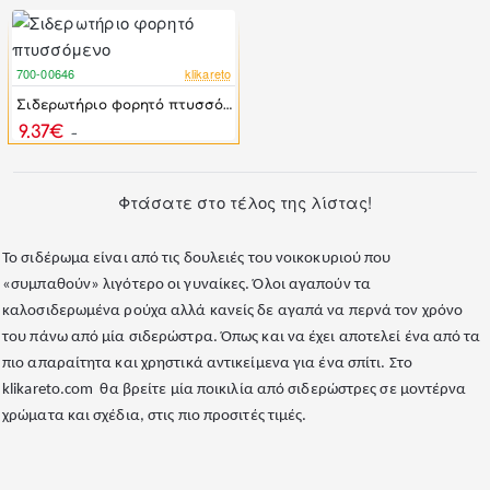
700-00646
klikareto
-57%
Σιδερωτήριο φορητό πτυσσόμενο
9.37€
21.60€
Φτάσατε στο τέλος της λίστας!
Το σιδέρωμα είναι από τις δουλειές του νοικοκυριού που
«συμπαθούν» λιγότερο οι γυναίκες. Όλοι αγαπούν τα
καλοσιδερωμένα ρούχα αλλά κανείς δε αγαπά να περνά τον χρόνο
του πάνω από μία σιδερώστρα. Όπως και να έχει αποτελεί ένα από τα
πιο απαραίτητα και χρηστικά αντικείμενα για ένα σπίτι. Στο
klikareto.com θα βρείτε μία ποικιλία από σιδερώστρες σε μοντέρνα
χρώματα και σχέδια, στις πιο προσιτές τιμές.