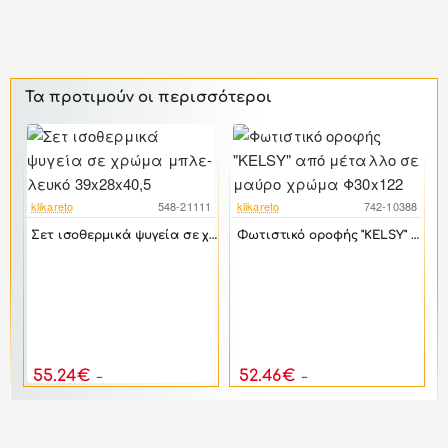
Τα προτιμούν οι περισσότεροι
klikareto
548-21111
klikareto
742-10388
-44%
-17%
Σετ ισοθερμικά ψυγεία σε χρώμα μπλε-λευκό 39x28x40,5
Φωτιστικό οροφής "KELSY" από μέταλλο σε μαύρο χρώμα Φ30x122
0
k
X" από ύφασμα σε χρώμα μπεζ 172x214x80
55.24€
52.46€
99.00€
62.96€