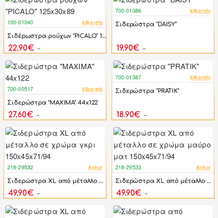
700-01386
klikareto
-60%
100-01040
klikareto
Σιδερώστρα "DAISY"
-49%
Σιδέρωστρα ρούχων "PICALO" 125x30x89
22.90€
19.90€
44.80€
49.20€
700-01387
klikareto
-58%
700-00517
klikareto
Σιδερώστρα "PRATIK"
-57%
Σιδερώστρα "MAXIMA" 44x122
27.60€
18.90€
63.90€
44.90€
218-29532
Ankor
218-29533
Ankor
-31%
-31%
Σιδερώστρα XL από μέταλλο σε χρώμα γκρι 150x45x71/94
Σιδερώστρα XL από μέταλλο σε χρώμα μαύρο ματ 150x45x71/94
49.90€
49.90€
72.45€
72.45€