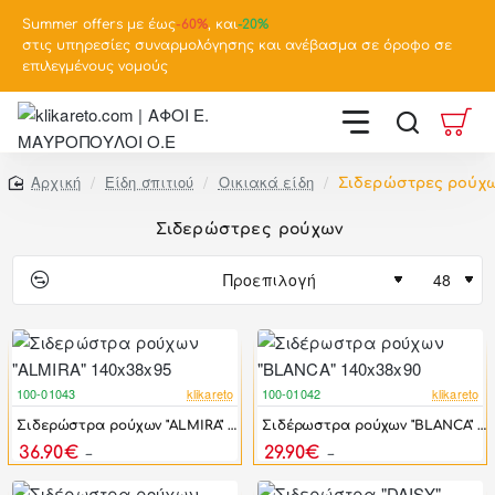
Summer offers με έως
-
60%
, και
-20%
στις υπηρεσίες συναρμολόγησης και ανέβασμα σε όροφο σε
επιλεγμένους νομούς
Είδη σπιτιού
Οικιακά είδη
Σιδερώστρες ρούχ
home
Σιδερώστρες ρούχων
100-01043
klikareto
100-01042
klikareto
-50%
-50%
Σιδερώστρα ρούχων "ALMIRA" 140x38x95
Σιδέρωστρα ρούχων "BLANCA" 140x38x90
36.90€
29.90€
73.20€
59.60€