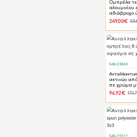
Ομπρέλα τε
αλουμινίου 
αδιάβροχο 
249.00€
55
548-23640
Ανταλλακτικ
ακτινών απ
σε χρώμα μ
96.92€
173.
548-25217