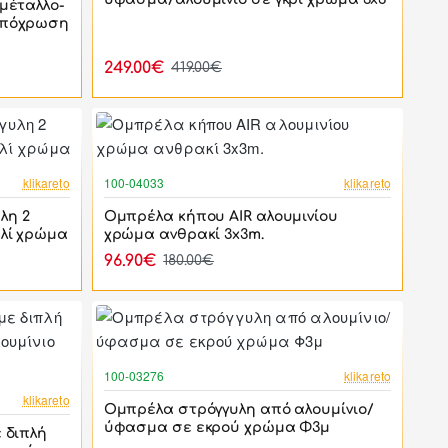
μέταλλο-
απόχρωση
249.00€
419.00€
-37%
-46%
klikareto
100-04033
klikareto
λη 2
Ομπρέλα κήπου AIR αλουμινίου
αλί χρώμα
χρώμα ανθρακί 3x3m.
96.90€
180.00€
-59%
100-03276
klikareto
-57%
klikareto
Ομπρέλα στρόγγυλη από αλουμίνιο/
ύφασμα σε εκρού χρώμα Φ3μ
 διπλή