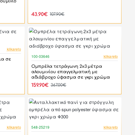
ουμίνιο
43.90€
107.90€
-38%
klikareto
-56%
100-03646
klikareto
ια σε
Ομπρέλα τετράγωνη 2x3 μέτρα
αλουμινίου επαγγελματική με
αδιάβροχο ύφασμα σε γκρι χρώμα
159.90€
367.00€
-56%
-42%
klikareto
548-25219
klikareto