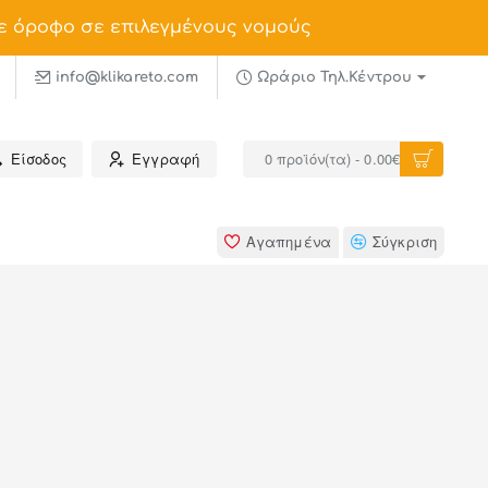
ε όροφο σε επιλεγμένους νομούς
info@klikareto.com
Ωράριο Τηλ.Κέντρου
Είσοδος
Εγγραφή
0 προϊόν(τα) - 0.00€
Αγαπημένα
Σύγκριση