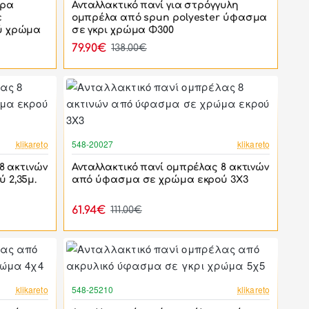
τρα
Ανταλλακτικό πανί για στρόγγυλη
ε
ομπρέλα από spun polyester ύφασμα
ύ χρώμα
σε γκρι χρώμα Φ300
79.90€
138.00€
-44%
-44%
klikareto
548-20027
klikareto
8 ακτινών
Ανταλλακτικό πανί ομπρέλας 8 ακτινών
 2,35μ.
από ύφασμα σε χρώμα εκρού 3X3
61.94€
111.00€
-42%
-42%
klikareto
548-25210
klikareto