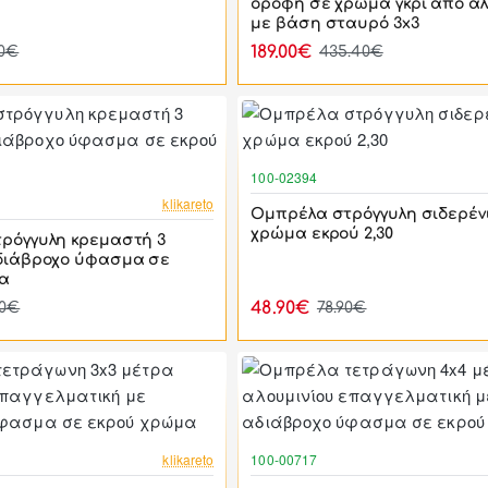
οροφή σε χρώμα γκρι από αλ
με βάση σταυρό 3x3
189.00€
00€
435.40€
100-02394
-47%
klikareto
Ομπρέλα στρόγγυλη σιδερέν
χρώμα εκρού 2,30
ρόγγυλη κρεμαστή 3
διάβροχο ύφασμα σε
α
48.90€
00€
78.90€
-55%
klikareto
100-00717