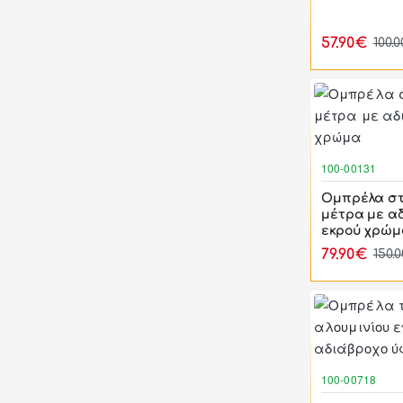
57.90€
100.
100-00131
Ομπρέλα στ
μέτρα με α
εκρού χρώμ
79.90€
150.
100-00718