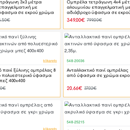
τράγωνη 3x3 μέτρα
Ομπρέλα τετράγωνη 4x4 μέ
επαγγελματική με
αλουμινίου επαγγελματική μ
ύφασμα σε εκρού χρώμα
αδιάβροχο ύφασμα σε εκρο
349.00€
6.50€
799.00€
-44%
klikareto
548-20036
ό πανί ξύλινης ομπρέλας 8
Ανταλλακτικό πανί ομπρέλας 
ό πολυεστερικό ύφασμα
από ύφασμα σε χρώμα εκρού
πεζ 400x400
20.66€
70€
37.02€
548-25215
-42%
klikareto