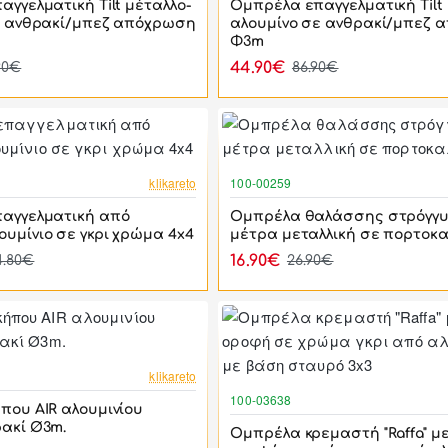
γγελματική Tilt μέταλλο-
Ομπρέλα επαγγελματική Tilt 
ε ανθρακί/μπεζ απόχρωση
αλουμίνο σε ανθρακί/μπεζ 
Φ3m
44.90€
90€
86.90€
-41%
klikareto
100-00259
αγγελματική από
Ομπρέλα θαλάσσης στρόγγυ
υμίνιο σε γκρι χρώμα 4x4
μέτρα μεταλλική σε πορτοκ
16.90€
4.80€
26.90€
-42%
klikareto
100-03638
που AIR αλουμινίου
ακί Ø3m.
Ομπρέλα κρεμαστή "Raffa" με