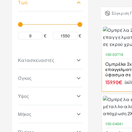
Τιμή
Σύγκριση 
€
€
100-00719
Κατασκευαστές
Ομπρέλα 2x
επαγγελματ
ύφασμα σε
Όγκος
159.90€
367
Ύψος
Μήκος
100-04041
Πλάτος