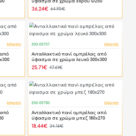
00
ύφασμα σε χρώμα εκρού Φ250
36.24€
64.95€
-46%
-46%
klikareto
200-05707
klikareto
 από
Ανταλλακτικό πανί ομπρέλας από
x300
ύφασμα σε χρώμα λευκό 300x300
25.71€
47.61€
-46%
-46%
klikareto
200-05790
klikareto
 από
Ανταλλακτικό πανί ομπρέλας από
00
ύφασμα σε χρώμα μπεζ 180x270
18.44€
34.16€