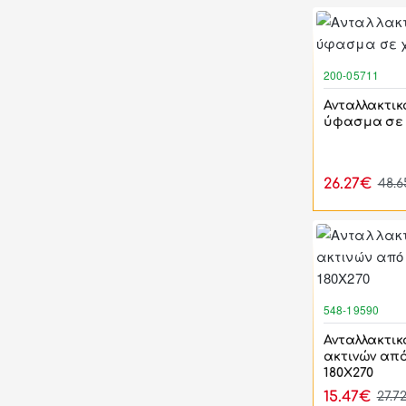
200-05711
Ανταλλακτικ
ύφασμα σε 
26.27€
48.
548-19590
Ανταλλακτικ
ακτινών απ
180Χ270
15.47€
27.7