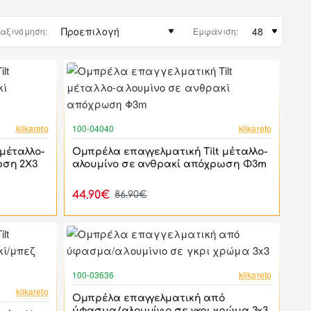
αξινόμηση:
Εμφάνιση:
-50%
-48%
klikareto
100-04040
klikareto
ΝΕΟ
ΝΕΟ
μέταλλο-
Ομπρέλα επαγγελματική Tilt μέταλλο-
ωση 2Χ3
αλουμίνο σε ανθρακί απόχρωση Φ3m
44.90€
86.90€
-41%
100-03636
klikareto
-48%
klikareto
Ομπρέλα επαγγελματική από
ΝΕΟ
ύφασμα/αλουμίνιο σε γκρι χρώμα 3x3