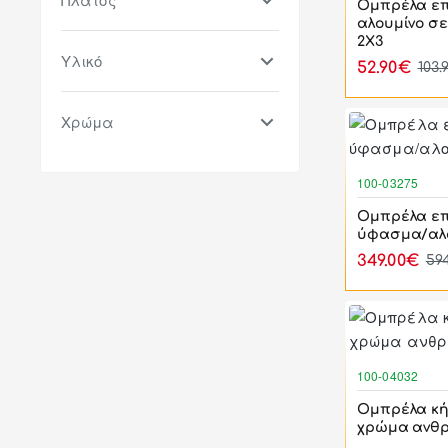
Ομπρέλα επα
αλουμίνο σ
2Χ3
Υλικό
52.90€
103.
Χρώμα
100-03275
Ομπρέλα επ
ύφασμα/αλο
349.00€
59
100-04032
Ομπρέλα κή
χρώμα ανθρ