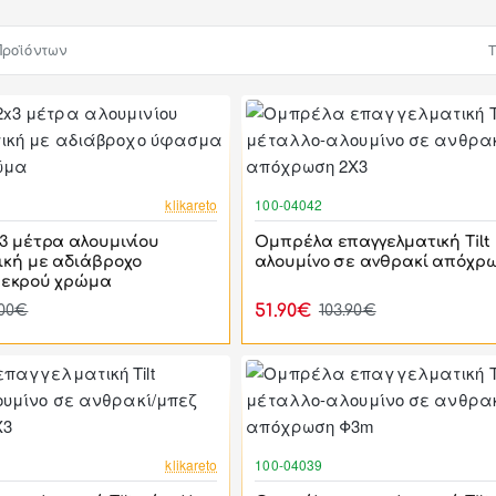
Προϊόντων
Τ
-56%
klikareto
100-04042
3 μέτρα αλουμινίου
Ομπρέλα επαγγελματική Tilt 
ική με αδιάβροχο
αλουμίνο σε ανθρακί απόχρ
 εκρού χρώμα
51.90€
.00€
103.90€
-49%
klikareto
100-04039
ΝΕΟ