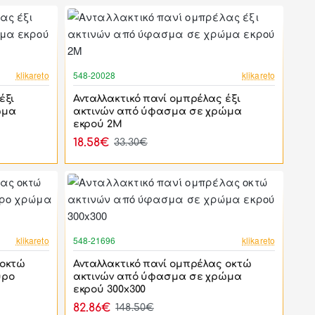
-44%
-44%
klikareto
548-20028
klikareto
έξι
Ανταλλακτικό πανί ομπρέλας έξι
ώμα
ακτινών από ύφασμα σε χρώμα
εκρού 2M
18.58€
33.30€
-44%
-44%
klikareto
548-21696
klikareto
 οκτώ
Ανταλλακτικό πανί ομπρέλας οκτώ
ύρο
ακτινών από ύφασμα σε χρώμα
εκρού 300x300
82.86€
148.50€