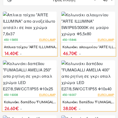
450-15855
EUROLAMP
450-15846
EUROLAMP
-17%
-17%
Aπλικα τοίχου "ARTE ILLUMINA" απο ανοξείδωτο ατσάλι σε inox χρώμα 7,6x37
Kολωνάκι αλουμινίου "ARTE ILLUMINA" 5W/IP65/3000K σε μαύρο χρώμα Φ5,5x80
14.40€
46.70€
17.28€
56.04€
450-16008
EUROLAMP
450-16007
EUROLAMP
-17%
-17%
Kολωνάκι δαπέδου "FUMAGALLI AMELIA 250" απο ρητίνη σε γκρι οπαλ χρώμα LED E27/8,5W/CCT/IP55 Φ10x25
Kολωνάκι δαπέδου "FUMAGALLI AMELIA 400" απο ρητίνη σε γκρι οπαλ χρώμα LED E27/8,5W/CCT/IP55 Φ10x40
26.60€
38.00€
31.92€
45.60€