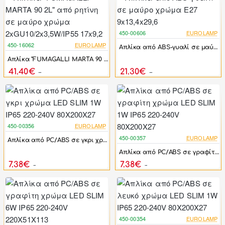
450-00606
EUROLAMP
-17%
450-16062
EUROLAMP
Απλίκα από ABS-γυαλί σε μαύρο χρώμα Ε27 9x13,4x29,6
-17%
Απλίκα "FUMAGALLI MARTA 90 2L" από ρητίνη σε μαύρο χρώμα 2xGU10/2x3,5W/IP55 17x9,2
41.40€
21.30€
49.68€
25.56€
450-00356
EUROLAMP
-17%
450-00357
EUROLAMP
Απλίκα από PC/ABS σε γκρι χρώμα LED SLIM 1W IP65 220-240V 80X200X27
-17%
Απλίκα από PC/ABS σε γραφίτη χρώμα LED SLIM 1W IP65 220-240V 80X200X27
7.38€
7.38€
8.86€
8.86€
450-00354
EUROLAMP
-17%