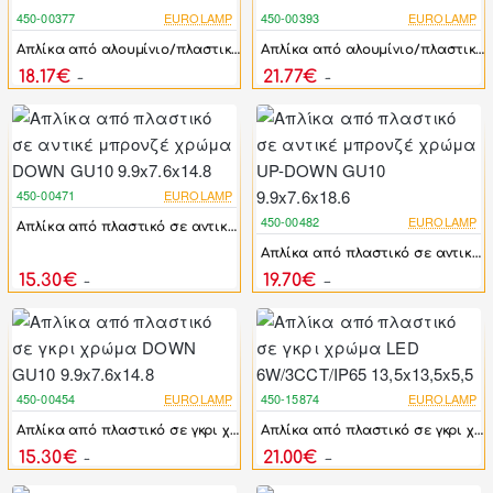
450-00377
EUROLAMP
450-00393
EUROLAMP
-17%
-17%
Απλίκα από αλουμίνιο/πλαστικό σε μαύρο χρώμα LED 12W Φ169x100 3000K IP65
Απλίκα από αλουμίνιο/πλαστικό σε μαύρο χρώμα LED 5W 90x40x185 3000K IP54
18.17€
21.77€
21.80€
26.12€
450-00471
EUROLAMP
-17%
450-00482
EUROLAMP
Απλίκα από πλαστικό σε αντικέ μπρονζέ χρώμα DOWN GU10 9.9x7.6x14.8
-17%
Απλίκα από πλαστικό σε αντικέ μπρονζέ χρώμα UP-DOWN GU10 9.9x7.6x18.6
15.30€
19.70€
18.36€
23.64€
450-00454
EUROLAMP
450-15874
EUROLAMP
-17%
-17%
Απλίκα από πλαστικό σε γκρι χρώμα DOWN GU10 9.9x7.6x14.8
Απλίκα από πλαστικό σε γκρι χρώμα LED 6W/3CCT/IP65 13,5x13,5x5,5
15.30€
21.00€
18.36€
25.20€