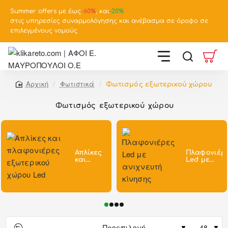
Summer offers με έως
-
60%
, και
-20%
στις υπηρεσίες συναρμολόγησης και ανέβασμα σε όροφο σε
επιλεγμένους νομούς
Φωτιστικά
Φωτισμός εξωτερικού χώρου
home
Φωτισμός εξωτερικού χώρου
Απλίκες
Πλαφονιέρ
και
Led με
πλαφονιέρες
ανιχνευτή
εξωτερικού
κίνησης
χώρου
Led