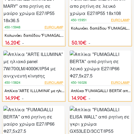
450-15951
EUROLAMP
-17%
450-15948
EUROLAMP
Kολωνάκι δαπέδου "FUMAGALLI MIZAR MARY " απο ρητίνη σε λευκό χρώμα E27/IP55 18x108
-17%
Kολωνάκι δαπέδου "FUMAGALLI MIKROLOT MARY" απο ρητίνη σε μαύρο χρώμα E27/IP55 18x36.5
16.20€
50.10€
19.44€
60.12€
450-15824
EUROLAMP
450-16026
EUROLAMP
-17%
-17%
Απλίκα "ARTE ILLUMINA" με ηλιακό panel 7W/700LM/4000Κ/IP54 με ανιχνευτή κίνησης
Απλίκα "FUMAGALLI BERTA" από ρητίνη σε λευκό χρώμα E27/IP66 Φ27,5x27.5
14.99€
14.90€
17.99€
17.88€