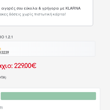
ς αγορές σου εύκολα & γρήγορα με KLARNA
οκες δόσεις χωρίς πιστωτική κάρτα!
o
03239
χιο: 229.00€
ΦΠΑ)
ση