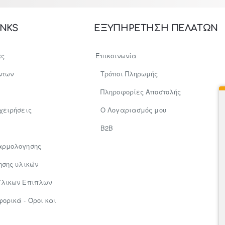
INKS
ΕΞΥΠΗΡΕΤΗΣΗ ΠΕΛΑΤΩΝ
ας
Επικοινωνία
ντων
Τρόποι Πληρωμής
Πληροφορίες Αποστολής
χειρήσεις
Ο Λογαριασμός μου
Β2Β
αρμολογησης
ησης υλικών
Υλικων Επιπλων
ρικά - Όροι και