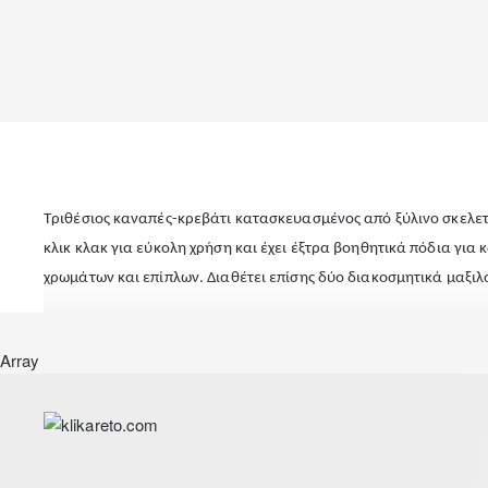
Τριθέσιος καναπές-κρεβάτι κατασκευασμένος από ξύλινο σκελε
κλικ κλακ για εύκολη χρήση και έχει έξτρα βοηθητικά πόδια για
χρωμάτων και επίπλων. Διαθέτει επίσης δύο διακοσμητικά μαξιλ
Σημείωση: Το προϊόν παραδίδεται αμοντάριστο και συσκευασμέν
Array
είναι στη διάθεση σας, να σας εξυπηρετήσει τηλεφωνικά.
Διαστάσεις καναπέ:214x78x78εκ.
Διαστάσεις κρεβατιού:183x103x50εκ.