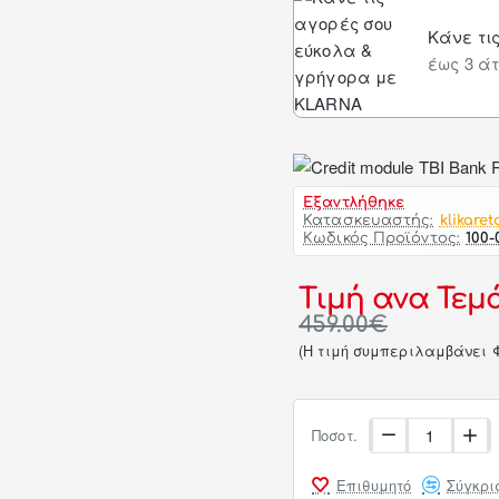
Κάνε τι
έως 3 άτ
Εξαντλήθηκε
Κατασκευαστής:
klikaret
Κωδικός Προϊόντος:
100-
Τιμή ανα Τεμά
459.00€
(H τιμή συμπεριλαμβάνει 
Ποσοτ.
Επιθυμητό
Σύγκρι