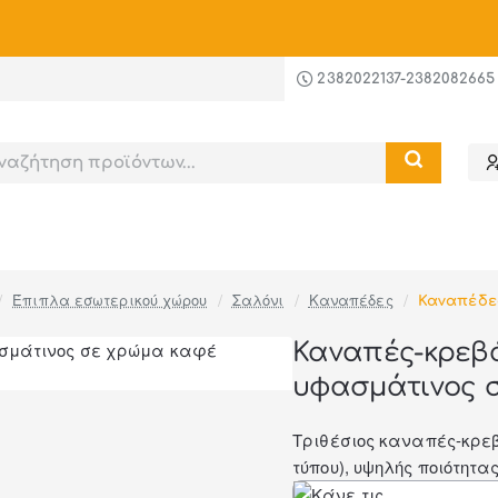
ι
-20%
στις υπηρεσίες συναρμολόγησης και ανέβασμ
2382022137-2382082665
Έπιπλα εσωτερικού χώρου
Σαλόνι
Καναπέδες
Καναπέδε
Καναπές-κρεβά
υφασμάτινος σ
Τριθέσιος καναπές-κρε
τύπου), υψηλής ποιότητας