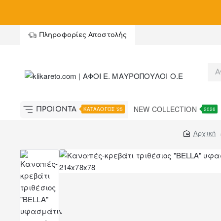
Summer Black Friday με έως
-
60%
, κα
Πληροφορίες Αποστολής
NEW COLLECTION
ΠΡΟΪΟΝΤΑ
ΚΑΤΑΛΟΓΟΣ '25
2026
home