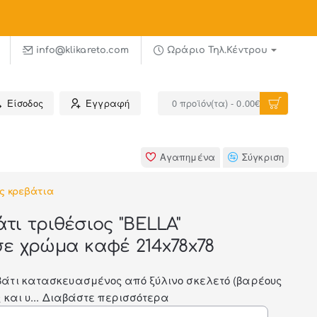
α σε όροφο σε επιλεγμένους νομούς
info@klikareto.com
Ωράριο Τηλ.Κέντρου
Είσοδος
Εγγραφή
0 προϊόν(τα) - 0.00€
Αγαπημένα
Σύγκριση
ς κρεβάτια
τι τριθέσιος "BELLA"
ε χρώμα καφέ 214x78x78
βάτι κατασκευασμένος από ξύλινο σκελετό (βαρέους
 και υ...
Διαβάστε περισσότερα