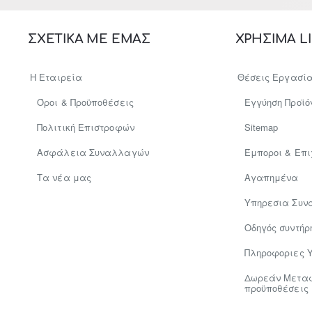
ΣΧΕΤΙΚΑ ΜΕ ΕΜΑΣ
ΧΡΗΣΙΜΑ L
Η Εταιρεία
Θέσεις Εργασί
Όροι & Προϋποθέσεις
Εγγύηση Προϊό
Πολιτική Επιστροφών
Sitemap
Ασφάλεια Συναλλαγών
Έμποροι & Επι
Tα νέα μας
Αγαπημένα
Υπηρεσια Συν
Οδηγός συντήρ
Πληροφοριες 
Δωρεάν Μεταφο
προϋποθέσεις