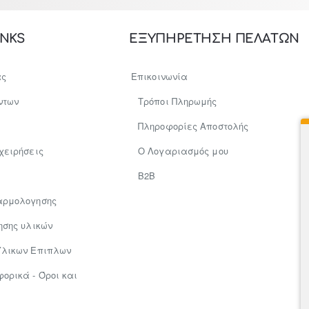
INKS
ΕΞΥΠΗΡΕΤΗΣΗ ΠΕΛΑΤΩΝ
ας
Επικοινωνία
ντων
Τρόποι Πληρωμής
Πληροφορίες Αποστολής
χειρήσεις
Ο Λογαριασμός μου
Β2Β
αρμολογησης
ησης υλικών
Υλικων Επιπλων
ρικά - Όροι και