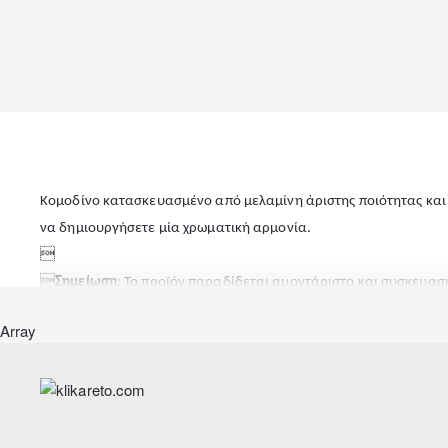
Κομοδίνο κατασκευασμένο από μελαμίνη άριστης ποιότητας και 
να δημιουργήσετε μία χρωματική αρμονία.


Σημείωση
: Το προϊόν παραδίδεται αμοντάριστο και συσκευασ
μας είναι στη διάθεση σας, να σας εξυπηρετήσει τηλεφωνικά.
Array

Διαστάσεις:50x35x37εκ.