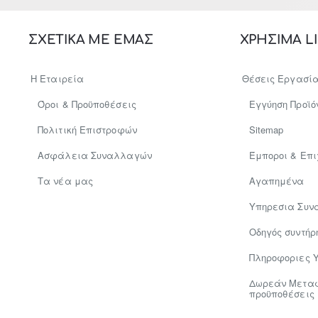
ΣΧΕΤΙΚΑ ΜΕ ΕΜΑΣ
ΧΡΗΣΙΜΑ L
Η Εταιρεία
Θέσεις Εργασί
Όροι & Προϋποθέσεις
Εγγύηση Προϊό
Πολιτική Επιστροφών
Sitemap
Ασφάλεια Συναλλαγών
Έμποροι & Επι
Tα νέα μας
Αγαπημένα
Υπηρεσια Συν
Οδηγός συντήρ
Πληροφοριες 
Δωρεάν Μεταφο
προϋποθέσεις