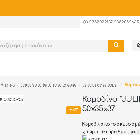
ι
-20%
στις υπηρεσίες συναρμολόγησης και ανέβασμ
2382022137-2382082665
Έπιπλα εσωτερικού χώρου
Κρεβατοκάμαρα
Κομοδ
home
Κομοδίνο "JUL
50x35x37
-68%
Κομοδίνο κατασκευασμέν
χρώμα σκούρο δρυς-μπρο