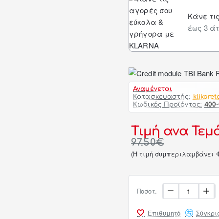
Κάνε τι
έως 3 άτ
Αναμένεται
Κατασκευαστής:
klikaret
Κωδικός Προϊόντος:
400
Τιμή ανα Τεμάχ
97.50€
(H τιμή συμπεριλαμβάνει 
Ποσοτ.
Επιθυμητό
Σύγκρι