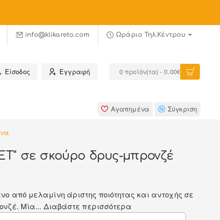
α σε όροφο σε επιλεγμένους νομούς
info@klikareto.com
Ωράριο Τηλ.Κέντρου
Είσοδος
Εγγραφή
0 προϊόν(τα) - 0.00€
Αγαπημένα
Σύγκριση
ίνα
IET" σε σκούρο δρυς-μπρονζέ
ο από μελαμίνη άριστης ποιότητας και αντοχής σε
νζέ. Μία...
Διαβάστε περισσότερα