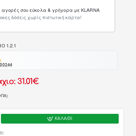
ς αγορές σου εύκολα & γρήγορα με KLARNA
οκες δόσεις χωρίς πιστωτική κάρτα!
o
-00244
ιο: 31.01€
ΦΠΑ)
ΚΑΛΆΘΙ
ση