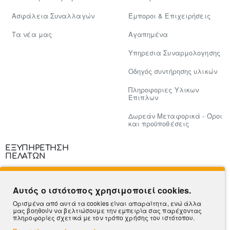
Ασφάλεια Συναλλαγών
Έμποροι & Επιχειρήσεις
Tα νέα μας
Αγαπημένα
Υπηρεσια Συναρμολογησης
Οδηγός συντήρησης υλικών
Πληροφοριες Υλικων
Επιπλων
Δωρεάν Μεταφορικά - Όροι
και προϋποθέσεις
ΕΞΥΠΗΡΕΤΗΣΗ
ΠΕΛΑΤΩΝ
Επικοινωνία
Αυτός ο ιστότοπος χρησιμοποιεί cookies.
Τρόποι Πληρωμής
Ορισμένα από αυτά τα cookies είναι απαραίτητα, ενώ άλλα
μας βοηθούν να βελτιώσουμε την εμπειρία σας παρέχοντας
Πληροφορίες Αποστολής
πληροφορίες σχετικά με τον τρόπο χρήσης του ιστότοπου.