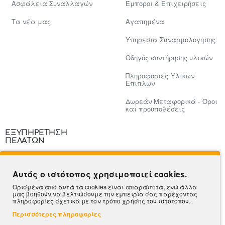
Ασφάλεια Συναλλαγών
Έμποροι & Επιχειρήσεις
Tα νέα μας
Αγαπημένα
Υπηρεσια Συναρμολογησης
Οδηγός συντήρησης υλικών
Πληροφοριες Υλικων
Επιπλων
Δωρεάν Μεταφορικά - Όροι
και προϋποθέσεις
ΕΞΥΠΗΡΕΤΗΣΗ
ΠΕΛΑΤΩΝ
Επικοινωνία
Αυτός ο ιστότοπος χρησιμοποιεί cookies.
Τρόποι Πληρωμής
Ορισμένα από αυτά τα cookies είναι απαραίτητα, ενώ άλλα
μας βοηθούν να βελτιώσουμε την εμπειρία σας παρέχοντας
Πληροφορίες Αποστολής
πληροφορίες σχετικά με τον τρόπο χρήσης του ιστότοπου.
Περισσότερες πληροφορίες
Ο Λογαριασμός μου