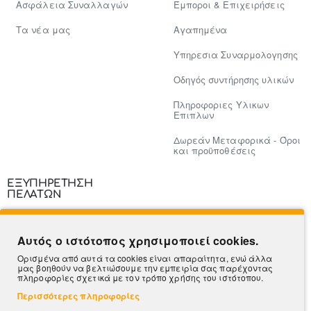
Ασφάλεια Συναλλαγών
Έμποροι & Επιχειρήσεις
Tα νέα μας
Αγαπημένα
Υπηρεσια Συναρμολογησης
Οδηγός συντήρησης υλικών
Πληροφοριες Υλικων
Επιπλων
Δωρεάν Μεταφορικά - Όροι
και προϋποθέσεις
ΕΞΥΠΗΡΕΤΗΣΗ
ΠΕΛΑΤΩΝ
Επικοινωνία
Αυτός ο ιστότοπος χρησιμοποιεί cookies.
Τρόποι Πληρωμής
Ορισμένα από αυτά τα cookies είναι απαραίτητα, ενώ άλλα
μας βοηθούν να βελτιώσουμε την εμπειρία σας παρέχοντας
Πληροφορίες Αποστολής
πληροφορίες σχετικά με τον τρόπο χρήσης του ιστότοπου.
Περισσότερες πληροφορίες
Ο Λογαριασμός μου