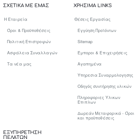
σας..
ΣΧΕΤΙΚΑ ΜΕ ΕΜΑΣ
ΧΡΗΣΙΜΑ LINKS
Η Εταιρεία
Θέσεις Εργασίας
Όροι & Προϋποθέσεις
Εγγύηση Προϊόντων
Πολιτική Επιστροφών
Sitemap
Ασφάλεια Συναλλαγών
Έμποροι & Επιχειρήσεις
Tα νέα μας
Αγαπημένα
Υπηρεσια Συναρμολογησης
Οδηγός συντήρησης υλικών
Πληροφοριες Υλικων
Επιπλων
Δωρεάν Μεταφορικά - Όροι
και προϋποθέσεις
ΕΞΥΠΗΡΕΤΗΣΗ
ΠΕΛΑΤΩΝ