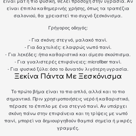
είναι ματ ή πιο φυσική, θέλει προσοχή στην υγρασία. Αν
είναι έπιπλο καθημερινής χρήσης, όπως τα
τραπέζια
σαλονιού
, θα χρειαστεί πιο συχνό ξεσκόνισμα.
Γρήγορος οδηγός:
- Για σκόνη: στεγνό, μαλακό πανί.
- Για δαχτυλιές: ελαφρώς νωπό πανί.
- Για λεκέδες: ήπιο καθαριστικό και άμεσο σκούπισμα.
- Για γυαλιστερές επιφάνειες: microfiber πανί.
- Για φυσικό ξύλο: όσο το δυνατόν λιγότερη υγρασία.
Ξεκίνα Πάντα Με Ξεσκόνισμα
Το πρώτο βήμα είναι το πιο απλό, αλλά και το πιο
σημαντικό. Πριν χρησιμοποιήσεις νερό ή καθαριστικό,
πέρασε το έπιπλο με ένα στεγνό πανί. Αν υπάρχει
σκόνη πάνω στην επιφάνεια και τη τρίψεις με νωπό
πανί, μπορεί να δημιουργηθούν θαμπά σημεία ή μικρές
γραμμές.