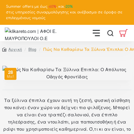
Summer offers με έως
-
60%
, και
-20%
στις υπηρεσίες συναρμολόγησης και ανέβασμα σε όροφο σε
επιλεγμένους νομούς
Blog
Πώς Να Καθαρίσω Τα Ξύλινα Έπιπλα: Ο Α
home
28
Μαΐ
Τα ξύλινα έπιπλα έχουν αυτή τη ζεστή, φυσική αίσθηση
που κάνει έναν χώρο να δείχνει πιο φιλόξενος. Μπορεί
να είναι ένα τραπέζι σαλονιού, ένα έπιπλο
τηλεόρασης, ένα ντουλάπι, μια παπουτσοθήκη ή ένα
ράφι που χρησιμοποιείς καθημερινά. Ό,τι κι αν είναι, το