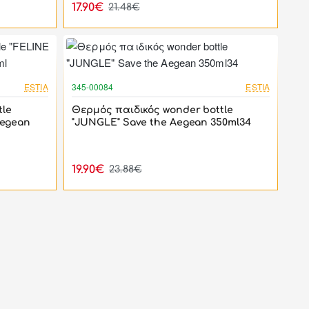
17.90€
21.48€
-17%
-17%
ESTIA
345-00084
ESTIA
tle
Θερμός παιδικός wonder bottle
Aegean
"JUNGLE" Save the Aegean 350ml34
19.90€
23.88€