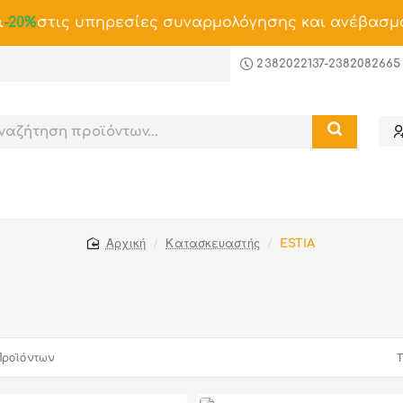
ι
-20%
στις υπηρεσίες συναρμολόγησης και ανέβασμ
2382022137-2382082665
Κατασκευαστής
ESTIA
home
Προϊόντων
Τ