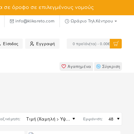
α σε όροφο σε επιλεγμένους νομούς
info@klikareto.com
Ωράριο Τηλ.Κέντρου
Είσοδος
Εγγραφή
0 προϊόν(τα) - 0.00€
Αγαπημένα
Σύγκριση
αξινόμηση:
Εμφάνιση: