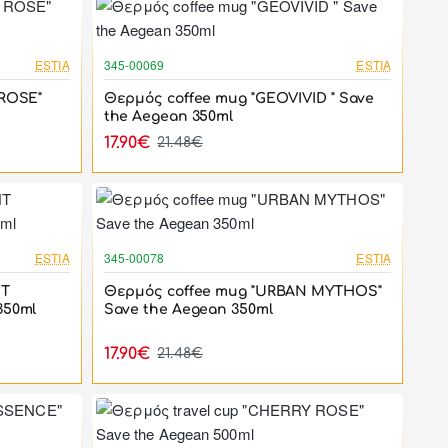
-17%
-17%
ESTIA
345-00069
ESTIA
 ROSE"
Θερμός coffee mug "GEOVIVID " Save
the Aegean 350ml
17.90€
21.48€
-17%
-17%
ESTIA
345-00078
ESTIA
HT
Θερμός coffee mug "URBAN MYTHOS"
350ml
Save the Aegean 350ml
17.90€
21.48€