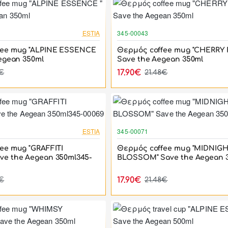
-17%
ESTIA
345-00043
fee mug "ALPINE ESSENCE
Θερμός coffee mug "CHERRY
Aegean 350ml
Save the Aegean 350ml
17.90€
8€
21.48€
-17%
ESTIA
345-00071
ee mug "GRAFFITI
Θερμός coffee mug "MIDNIG
e the Aegean 350ml345-
BLOSSOM" Save the Aegean 
17.90€
8€
21.48€