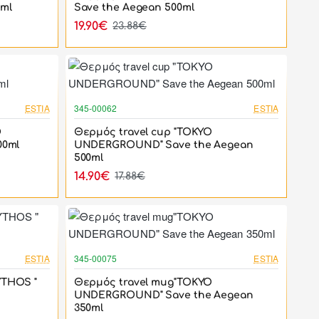
0ml
Save the Aegean 500ml
19.90€
23.88€
-17%
-17%
ESTIA
345-00062
ESTIA
D
Θερμός travel cup "TOKYO
00ml
UNDERGROUND" Save the Aegean
500ml
14.90€
17.88€
-17%
-17%
ESTIA
345-00075
ESTIA
YTHOS "
Θερμός travel mug"TOKYO
UNDERGROUND" Save the Aegean
350ml