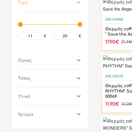
Τιμή
345-00066
Θερμός cof
" Save the 
€
€
17.90€
21.4
Όγκος
345-00070
Τύπος
Θερμός coff
RHYTHM" Sav
Υλικό
00069
11.90€
14.2
Χρώμα