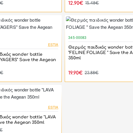
12.90€
8€
15.48€
345-00083
-17%
ESTIA
Θερμός παιδικός wonder bot
"FELINE FOLIAGE " Save the 
ικός wonder bottle
350ml
YAGERS" Save the Aegean
19.90€
8€
23.88€
-17%
ESTIA
ικός wonder bottle "LAVA
ve the Aegean 350ml
8€