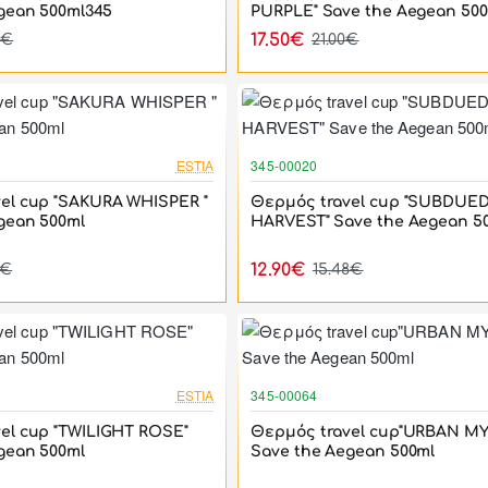
gean 500ml345
PURPLE" Save the Aegean 50
17.50€
8€
21.00€
-17%
ESTIA
345-00020
el cup "SAKURA WHISPER "
Θερμός travel cup "SUBDUE
gean 500ml
HARVEST" Save the Aegean 5
12.90€
8€
15.48€
-17%
ESTIA
345-00064
el cup "TWILIGHT ROSE"
Θερμός travel cup"URBAN M
gean 500ml
Save the Aegean 500ml