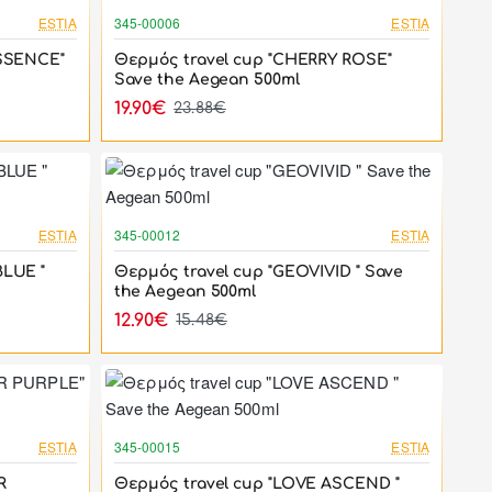
-17%
-17%
ESTIA
345-00006
ESTIA
ESSENCE"
Θερμός travel cup "CHERRY ROSE"
Save the Aegean 500ml
19.90€
23.88€
-17%
-17%
ESTIA
345-00012
ESTIA
BLUE "
Θερμός travel cup "GEOVIVID " Save
the Aegean 500ml
12.90€
15.48€
-17%
-17%
ESTIA
345-00015
ESTIA
R
Θερμός travel cup "LOVE ASCEND "