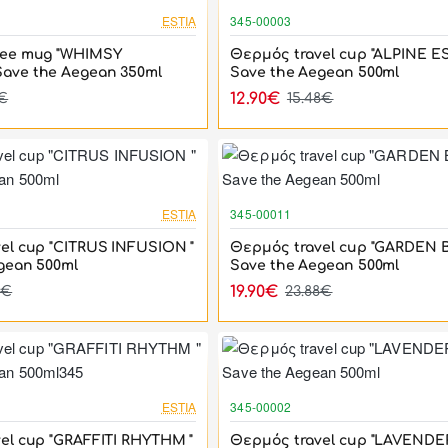
-17%
ESTIA
345-00003
fee mug "WHIMSY
Θερμός travel cup "ALPINE 
ave the Aegean 350ml
Save the Aegean 500ml
12.90€
8€
15.48€
-17%
ESTIA
345-00011
el cup "CITRUS INFUSION "
Θερμός travel cup "GARDEN 
gean 500ml
Save the Aegean 500ml
19.90€
8€
23.88€
-17%
ESTIA
345-00002
el cup "GRAFFITI RHYTHM "
Θερμός travel cup "LAVENDE