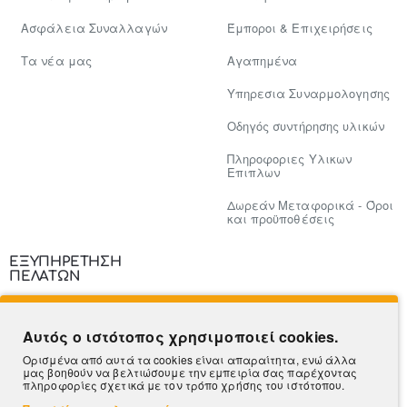
Ασφάλεια Συναλλαγών
Έμποροι & Επιχειρήσεις
Tα νέα μας
Αγαπημένα
Υπηρεσια Συναρμολογησης
Οδηγός συντήρησης υλικών
Πληροφοριες Υλικων
Επιπλων
Δωρεάν Μεταφορικά - Όροι
και προϋποθέσεις
ΕΞΥΠΗΡΕΤΗΣΗ
ΠΕΛΑΤΩΝ
Επικοινωνία
Αυτός ο ιστότοπος χρησιμοποιεί cookies.
Τρόποι Πληρωμής
Ορισμένα από αυτά τα cookies είναι απαραίτητα, ενώ άλλα
μας βοηθούν να βελτιώσουμε την εμπειρία σας παρέχοντας
Πληροφορίες Αποστολής
πληροφορίες σχετικά με τον τρόπο χρήσης του ιστότοπου.