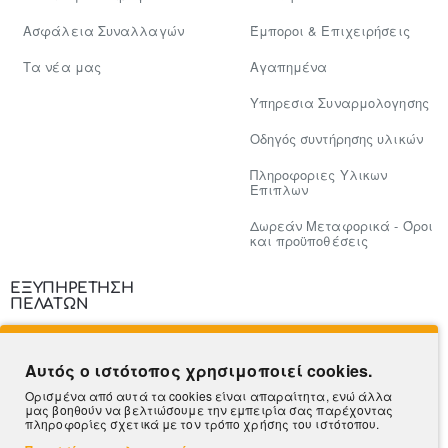
Ασφάλεια Συναλλαγών
Έμποροι & Επιχειρήσεις
Tα νέα μας
Αγαπημένα
Υπηρεσια Συναρμολογησης
Οδηγός συντήρησης υλικών
Πληροφοριες Υλικων
Επιπλων
Δωρεάν Μεταφορικά - Όροι
και προϋποθέσεις
ΕΞΥΠΗΡΕΤΗΣΗ
ΠΕΛΑΤΩΝ
Επικοινωνία
Αυτός ο ιστότοπος χρησιμοποιεί cookies.
Τρόποι Πληρωμής
Ορισμένα από αυτά τα cookies είναι απαραίτητα, ενώ άλλα
μας βοηθούν να βελτιώσουμε την εμπειρία σας παρέχοντας
Πληροφορίες Αποστολής
πληροφορίες σχετικά με τον τρόπο χρήσης του ιστότοπου.