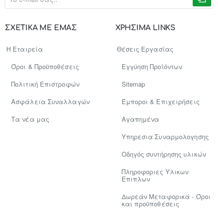
e-
mail
σας..
ΣΧΕΤΙΚΑ ΜΕ ΕΜΑΣ
ΧΡΗΣΙΜΑ LINKS
Η Εταιρεία
Θέσεις Εργασίας
Όροι & Προϋποθέσεις
Εγγύηση Προϊόντων
Πολιτική Επιστροφών
Sitemap
Ασφάλεια Συναλλαγών
Έμποροι & Επιχειρήσεις
Tα νέα μας
Αγαπημένα
Υπηρεσια Συναρμολογησης
Οδηγός συντήρησης υλικών
Πληροφοριες Υλικων
Επιπλων
Δωρεάν Μεταφορικά - Όροι
και προϋποθέσεις