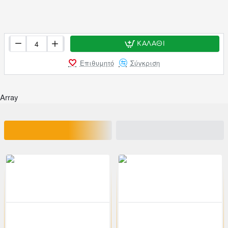
ΚΑΛΆΘΙ
Επιθυμητό
Σύγκριση
Array
ΣΧΕΤΙΚΑ ΠΡΟΪΟΝΤΑ
ΕΙΔΑΤΕ ΠΡΟΣΦΑΤΑ
200-02448
klikareto
200-02449
klikareto
-46%
-46%
Καρέκλα "ART WOOD" ξύλινη-pp σε μπεζ χρώμα 46x52x82
Καρέκλα "ART WOOD" ξύλινη-pp σε γκρι χρώμα 46x52x82