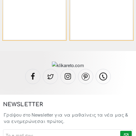
19.56€
19.56€
36.23€
36.23€
NEWSLETTER
Γράψου στο Newsletter για να μαθαίνεις τα νέα μας &
να ενημερώνεσαι πρώτος.
To