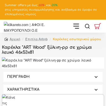
Summer offers με έως
-
60%
, και
-20%
στις υπηρεσίες συναρμολόγησης και ανέβασμα σε όροφο σε
επιλεγμένους νομούς
Έπιπλα Airbnb
Καρέκλες εσωτερικού χώρου
home
Καρέκλα "ART Wood" ξύλινη-pp σε χρώμα
λευκό 46x53x81
-46%
ΠΕΡΙΓΡΑΦΗ
ΧΑΡΑΚΤΗΡΙΣΤΙΚΑ