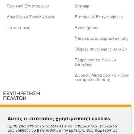
Πολιτική Επιστροφών
Sitemap
Ασφάλεια Συναλλαγών
Έμποροι & Επιχειρήσεις
Tα νέα μας
Αγαπημένα
Υπηρεσια Συναρμολογησης
Οδηγός συντήρησης υλικών
Πληροφοριες Υλικων
Επιπλων
Δωρεάν Μεταφορικά - Όροι
και προϋποθέσεις
ΕΞΥΠΗΡΕΤΗΣΗ
ΠΕΛΑΤΩΝ
Επικοινωνία
Αυτός ο ιστότοπος χρησιμοποιεί cookies.
Τρόποι Πληρωμής
Ορισμένα από αυτά τα cookies είναι απαραίτητα, ενώ άλλα
μας βοηθούν να βελτιώσουμε την εμπειρία σας παρέχοντας
Πληροφορίες Αποστολής