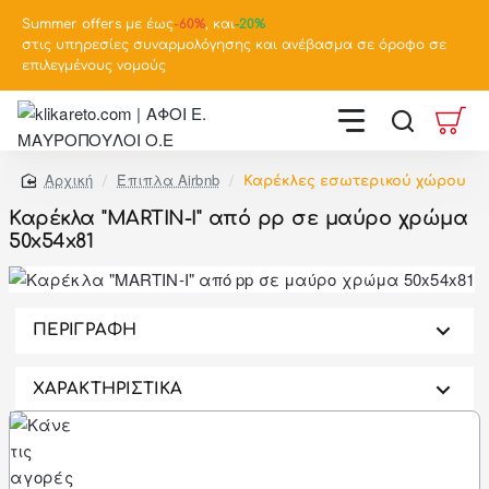
Summer offers με έως
-
60%
, και
-20%
στις υπηρεσίες συναρμολόγησης και ανέβασμα σε όροφο σε
επιλεγμένους νομούς
Έπιπλα Airbnb
Καρέκλες εσωτερικού χώρου
home
Καρέκλα "MARTIN-Ι" από pp σε μαύρο χρώμα
50x54x81
-35%
ΠΕΡΙΓΡΑΦΗ
ΧΑΡΑΚΤΗΡΙΣΤΙΚΑ