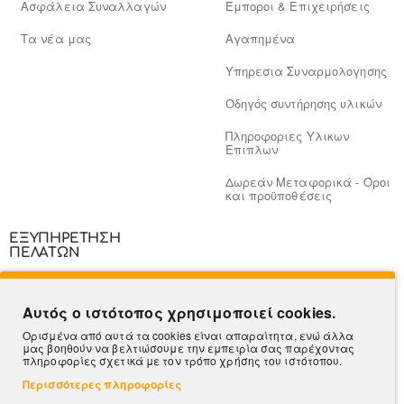
Ασφάλεια Συναλλαγών
Έμποροι & Επιχειρήσεις
Tα νέα μας
Αγαπημένα
Υπηρεσια Συναρμολογησης
Οδηγός συντήρησης υλικών
Πληροφοριες Υλικων
Επιπλων
Δωρεάν Μεταφορικά - Όροι
και προϋποθέσεις
ΕΞΥΠΗΡΕΤΗΣΗ
ΠΕΛΑΤΩΝ
Επικοινωνία
Αυτός ο ιστότοπος χρησιμοποιεί cookies.
Τρόποι Πληρωμής
Ορισμένα από αυτά τα cookies είναι απαραίτητα, ενώ άλλα
μας βοηθούν να βελτιώσουμε την εμπειρία σας παρέχοντας
Πληροφορίες Αποστολής
πληροφορίες σχετικά με τον τρόπο χρήσης του ιστότοπου.
Περισσότερες πληροφορίες
Ο Λογαριασμός μου