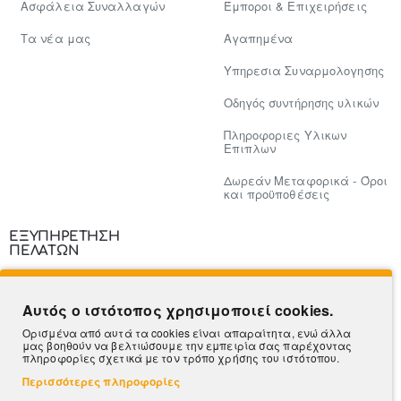
Ασφάλεια Συναλλαγών
Έμποροι & Επιχειρήσεις
Tα νέα μας
Αγαπημένα
Υπηρεσια Συναρμολογησης
Οδηγός συντήρησης υλικών
Πληροφοριες Υλικων
Επιπλων
Δωρεάν Μεταφορικά - Όροι
και προϋποθέσεις
ΕΞΥΠΗΡΕΤΗΣΗ
ΠΕΛΑΤΩΝ
Επικοινωνία
Αυτός ο ιστότοπος χρησιμοποιεί cookies.
Τρόποι Πληρωμής
Ορισμένα από αυτά τα cookies είναι απαραίτητα, ενώ άλλα
μας βοηθούν να βελτιώσουμε την εμπειρία σας παρέχοντας
Πληροφορίες Αποστολής
πληροφορίες σχετικά με τον τρόπο χρήσης του ιστότοπου.
Περισσότερες πληροφορίες
Ο Λογαριασμός μου