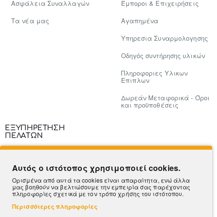
Ασφάλεια Συναλλαγών
Έμποροι & Επιχειρήσεις
Tα νέα μας
Αγαπημένα
Υπηρεσια Συναρμολογησης
Οδηγός συντήρησης υλικών
Πληροφοριες Υλικων
Επιπλων
Δωρεάν Μεταφορικά - Όροι
και προϋποθέσεις
ΕΞΥΠΗΡΕΤΗΣΗ
ΠΕΛΑΤΩΝ
Επικοινωνία
Αυτός ο ιστότοπος χρησιμοποιεί cookies.
Τρόποι Πληρωμής
Ορισμένα από αυτά τα cookies είναι απαραίτητα, ενώ άλλα
μας βοηθούν να βελτιώσουμε την εμπειρία σας παρέχοντας
Πληροφορίες Αποστολής
πληροφορίες σχετικά με τον τρόπο χρήσης του ιστότοπου.
Περισσότερες πληροφορίες
Ο Λογαριασμός μου