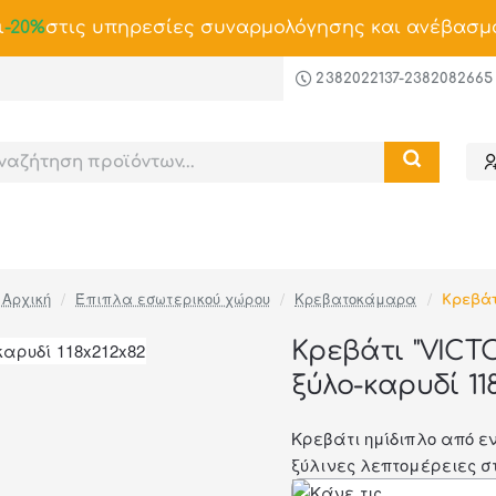
ι
-20%
στις υπηρεσίες συναρμολόγησης και ανέβασμ
2382022137-2382082665
Έπιπλα εσωτερικού χώρου
Κρεβατοκάμαρα
Κρεβά
home
Κρεβάτι "VICTO
ξύλο-καρυδί 11
-46%
Κρεβάτι ημίδιπλο από ε
ξύλινες λεπτομέρειες στ