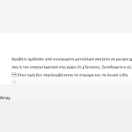
Κρεβάτι ημίδιπλο από ενισχυμένο μεταλλικό σκελετό σε μαύρο χρ
σας ή τον επαγγελματικό σας χώρο (π.χ ξενώνες, ξενοδοχείο κ.α)
-Στην τιμή δεν περιλαμβάνεται το στρώμα και τα λευκά είδη.


Σημείωση
: Το προϊόν παραδίδεται αμοντάριστο και συσκευασ
Array
μας είναι στη διάθεση σας, να σας εξυπηρετήσει τηλεφωνικά.

Διαστάσεις: 118x212x82 εκ.
Στρώμα: 110x200 εκ. (Οι διαστάσεις αναφέρονται στο στρώμα 