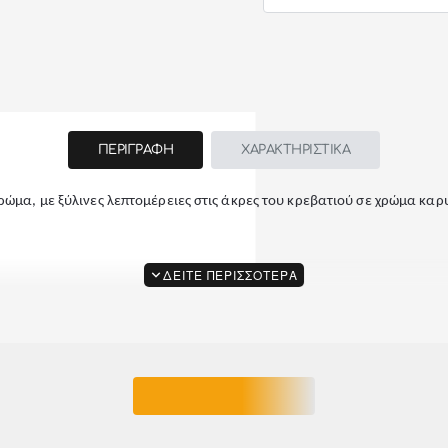
ΠΕΡΙΓΡΑΦΗ
ΧΑΡΑΚΤΗΡΙΣΤΙΚΑ
ώμα, με ξύλινες λεπτομέρειες στις άκρες του κρεβατιού σε χρώμα καρυ
.
μένο. Περιέχει αναλυτικές οδηγίες συναρμολόγησης. Σε περίπτωση που
ΣΧΕΤΙΚΑ ΠΡΟΪΟΝΤΑ
που δέχεται το κρεβάτι)