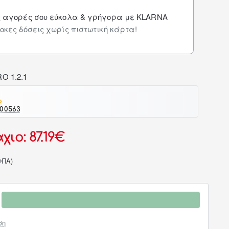
ς αγορές σου εύκολα & γρήγορα με KLARNA
οκες δόσεις χωρίς πιστωτική κάρτα!
o
-00563
ιο: 87.19€
ΦΠΑ)
ση