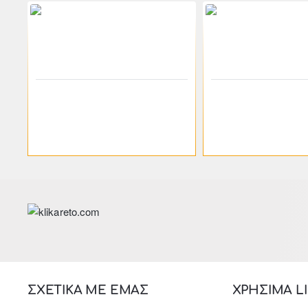
-46%
200-00400
klikareto
200-00401
Κρεβάτι "VICTOR" μονό
Κρεβάτι "VICTOR" δ
μεταλλικό-μαύρο, ξύλο-
μεταλλικό-μαύρο, ξ
καρυδί 98x212x82
καρυδί 155x212x92
83.84€
117.37€
155.25€
217.35€
ΣΧΕΤΙΚΑ ΜΕ ΕΜΑΣ
ΧΡΗΣΙΜΑ L