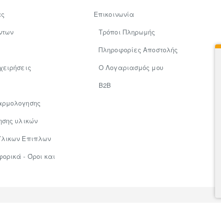
ας
Επικοινωνία
ντων
Τρόποι Πληρωμής
Πληροφορίες Αποστολής
χειρήσεις
Ο Λογαριασμός μου
Β2Β
αρμολογησης
ησης υλικών
Υλικων Επιπλων
ρικά - Όροι και
×
ΜΌΛΙΣ ΑΓΟΡΆΣΤΗΚΕ!
ΖΗΣΗΣ
από Καβάλα
Σεζλόνγκ "CORTE" από αλουμίνιο/textilene σε ανθρακί χρώμα 102x61x92
40.73€