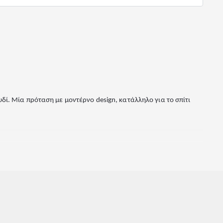
δί. Μία πρόταση με μοντέρνο design, κατάλληλο για το σπίτι
 χρειαστείτε βοήθεια στο μοντάρισμα, το έμπειρο προσωπικό