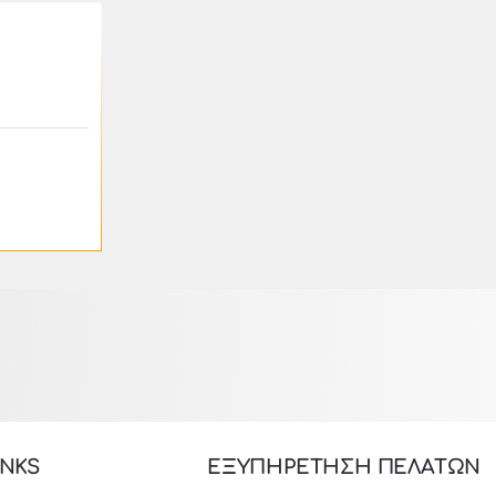
-46%
klikareto
ιπλό
ύλο-
INKS
ΕΞΥΠΗΡΕΤΗΣΗ ΠΕΛΑΤΩΝ