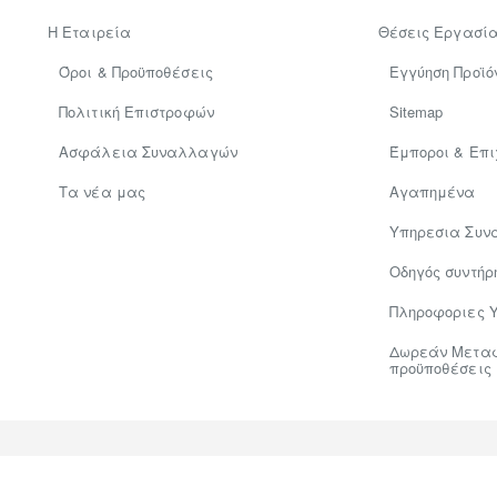
Η Εταιρεία
Θέσεις Εργασί
Όροι & Προϋποθέσεις
Εγγύηση Προϊό
Πολιτική Επιστροφών
Sitemap
Ασφάλεια Συναλλαγών
Έμποροι & Επι
Tα νέα μας
Αγαπημένα
Υπηρεσια Συν
Οδηγός συντήρ
Πληροφοριες 
Δωρεάν Μεταφο
προϋποθέσεις
Hosted & Supported by
Think Open