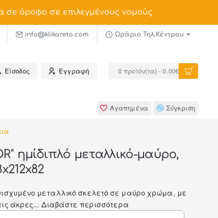
α σε όροφο σε επιλεγμένους νομούς
info@klikareto.com
Ωράριο Τηλ.Κέντρου
Είσοδος
Εγγραφή
0 προϊόν(τα) - 0.00€
Αγαπημένα
Σύγκριση
τια
R" ημίδιπλό μεταλλικό-μαύρο,
8x212x82
νισχυμένο μεταλλικό σκελετό σε μαύρο χρώμα, με
ις άκρες...
Διαβάστε περισσότερα