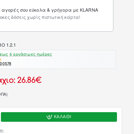
ς αγορές σου εύκολα & γρήγορα με KLARNA
οκες δόσεις χωρίς πιστωτική κάρτα!
εως 6 εργάσιμες ημέρες
o
-00578
χιο: 26.86€
ΦΠΑ)
ΚΑΛΆΘΙ
ση