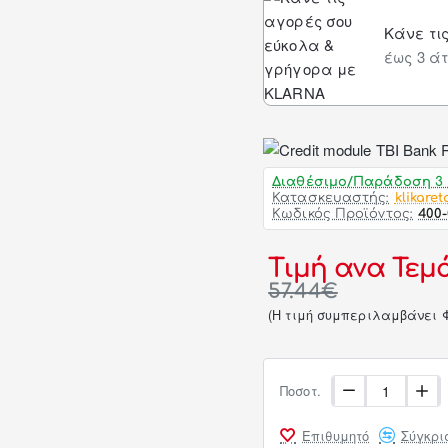
Κάνε τι
έως 3 άτ
Διαθέσιμο/Παράδοση 3 
Κατασκευαστής:
klikaret
Κωδικός Προϊόντος:
400
Τιμή ανα Τεμά
57.44€
(H τιμή συμπεριλαμβάνει 
Ποσοτ.
Επιθυμητό
Σύγκρι