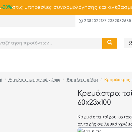
ι
-20%
στις υπηρεσίες συναρμολόγησης και ανέβασμ
2382022137-2382082665
Έπιπλα εσωτερικού χώρου
Έπιπλα εισόδου
Κρεμάστρες 
e
Κρεμάστρα τοί
60x23x100
-53%
Κρεμάστα τοίχου κατασ
αντοχής σε λευκό χρώμα.