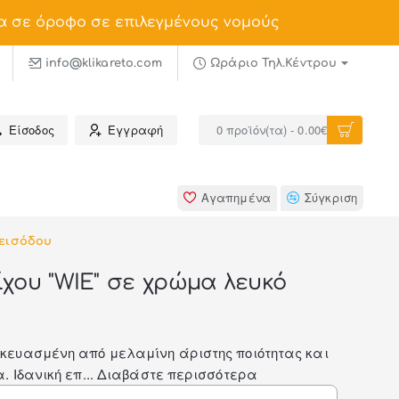
α σε όροφο σε επιλεγμένους νομούς
info@klikareto.com
Ωράριο Τηλ.Κέντρου
Είσοδος
Εγγραφή
0 προϊόν(τα) - 0.00€
Αγαπημένα
Σύγκριση
εισόδου
χου "WIE" σε χρώμα λευκό
κευασμένη από μελαμίνη άριστης ποιότητας και
 Ιδανική επ...
Διαβάστε περισσότερα