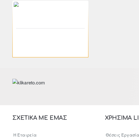
-46%
400-00543
klikareto
Κρεμάστρα τοίχου "WIE" σε
χρώμα σόνομα 60x23x100
31.01€
57.44€
ΣΧΕΤΙΚΑ ΜΕ ΕΜΑΣ
ΧΡΗΣΙΜΑ L
Η Εταιρεία
Θέσεις Εργασί