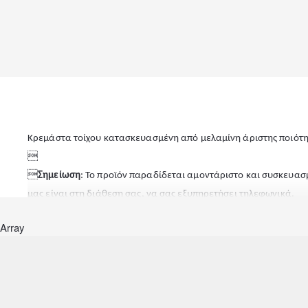
Κρεμάστα τοίχου κατασκευασμένη από μελαμίνη άριστης ποιότητα


Σημείωση
: Το προϊόν παραδίδεται αμοντάριστο και συσκευασ
μας είναι στη διάθεση σας, να σας εξυπηρετήσει τηλεφωνικά.

Array
Διαστάσεις: 60x23x100εκ.