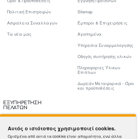
Όροι & Προϋποθέσεις
Εγγύηση Προϊόντων
Πολιτική Επιστροφών
Sitemap
Ασφάλεια Συναλλαγών
Έμποροι & Επιχειρήσεις
Tα νέα μας
Αγαπημένα
Υπηρεσια Συναρμολογησης
Οδηγός συντήρησης υλικών
Πληροφοριες Υλικων
Επιπλων
Δωρεάν Μεταφορικά - Όροι
και προϋποθέσεις
ΕΞΥΠΗΡΕΤΗΣΗ
ΠΕΛΑΤΩΝ
Επικοινωνία
Αυτός ο ιστότοπος χρησιμοποιεί cookies.
Τρόποι Πληρωμής
Ορισμένα από αυτά τα cookies είναι απαραίτητα, ενώ άλλα