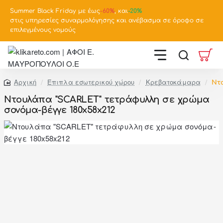
Summer Black Friday με έως
-
60%
, και
-20%
στις υπηρεσίες συναρμολόγησης και ανέβασμα σε όροφο σε
επιλεγμένους νομούς
Έπιπλα εσωτερικού χώρου
Κρεβατοκάμαρα
Ντ
home
Ντουλάπα "SCARLET" τετράφυλλη σε χρώμα
σονόμα-βέγγε 180x58x212