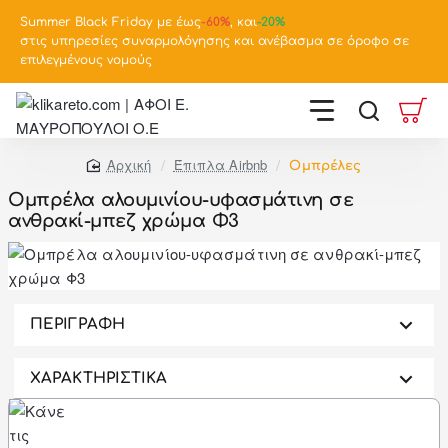
Summer Black Friday με έως
-
60%
, και
-20%
στις υπηρεσίες συναρμολόγησης και ανέβασμα σε όροφο σε
επιλεγμένους νομούς
Έπιπλα Airbnb
Ομπρέλες
home
Ομπρέλα αλουμινίου-υφασμάτινη σε
ανθρακί-μπεζ χρώμα Φ3
-46%
ΠΕΡΙΓΡΑΦΗ
ΧΑΡΑΚΤΗΡΙΣΤΙΚΑ