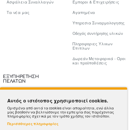
Ασφάλεια Συναλλαγών
Έμποροι & Επιχειρήσεις
Tα νέα μας
Αγαπημένα
Υπηρεσια Συναρμολογησης
Οδηγός συντήρησης υλικών
Πληροφοριες Υλικων
Επιπλων
Δωρεάν Μεταφορικά - Όροι
και προϋποθέσεις
ΕΞΥΠΗΡΕΤΗΣΗ
ΠΕΛΑΤΩΝ
Επικοινωνία
Αυτός ο ιστότοπος χρησιμοποιεί cookies.
Τρόποι Πληρωμής
Ορισμένα από αυτά τα cookies είναι απαραίτητα, ενώ άλλα
μας βοηθούν να βελτιώσουμε την εμπειρία σας παρέχοντας
Πληροφορίες Αποστολής
πληροφορίες σχετικά με τον τρόπο χρήσης του ιστότοπου.
Περισσότερες πληροφορίες
Ο Λογαριασμός μου