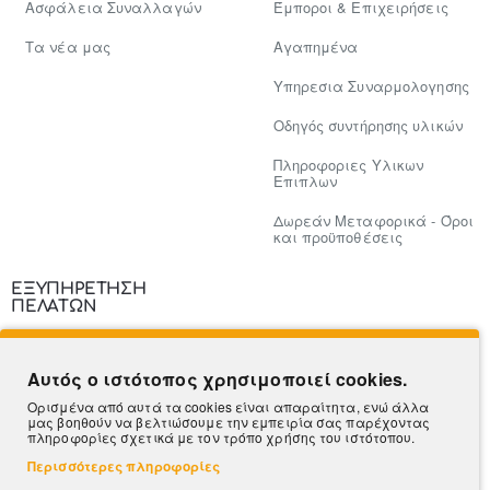
Ασφάλεια Συναλλαγών
Έμποροι & Επιχειρήσεις
Tα νέα μας
Αγαπημένα
Υπηρεσια Συναρμολογησης
Οδηγός συντήρησης υλικών
Πληροφοριες Υλικων
Επιπλων
Δωρεάν Μεταφορικά - Όροι
και προϋποθέσεις
ΕΞΥΠΗΡΕΤΗΣΗ
ΠΕΛΑΤΩΝ
Επικοινωνία
Αυτός ο ιστότοπος χρησιμοποιεί cookies.
Τρόποι Πληρωμής
Ορισμένα από αυτά τα cookies είναι απαραίτητα, ενώ άλλα
μας βοηθούν να βελτιώσουμε την εμπειρία σας παρέχοντας
Πληροφορίες Αποστολής
πληροφορίες σχετικά με τον τρόπο χρήσης του ιστότοπου.
Περισσότερες πληροφορίες
Ο Λογαριασμός μου