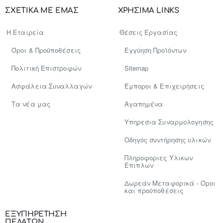
σας..
ΣΧΕΤΙΚΑ ΜΕ ΕΜΑΣ
ΧΡΗΣΙΜΑ LINKS
Η Εταιρεία
Θέσεις Εργασίας
Όροι & Προϋποθέσεις
Εγγύηση Προϊόντων
Πολιτική Επιστροφών
Sitemap
Ασφάλεια Συναλλαγών
Έμποροι & Επιχειρήσεις
Tα νέα μας
Αγαπημένα
Υπηρεσια Συναρμολογησης
Οδηγός συντήρησης υλικών
Πληροφοριες Υλικων
Επιπλων
Δωρεάν Μεταφορικά - Όροι
και προϋποθέσεις
ΕΞΥΠΗΡΕΤΗΣΗ
ΠΕΛΑΤΩΝ