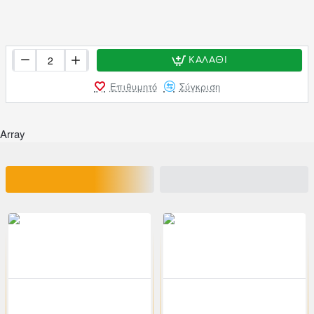
ΚΑΛΆΘΙ
Επιθυμητό
Σύγκριση
Array
ΣΧΕΤΙΚΑ ΠΡΟΪΟΝΤΑ
ΕΙΔΑΤΕ ΠΡΟΣΦΑΤΑ
200-00356
klikareto
200-00535
klikareto
-46%
-46%
Πολυθρόνα επισκέπτη από τεχνόδερμα σε μαύρο χρώμα 54x59x95
Πολυθρόνα επισκέπτη από τεχνόδερμα σε μαύρο χρώμα 54x59x95