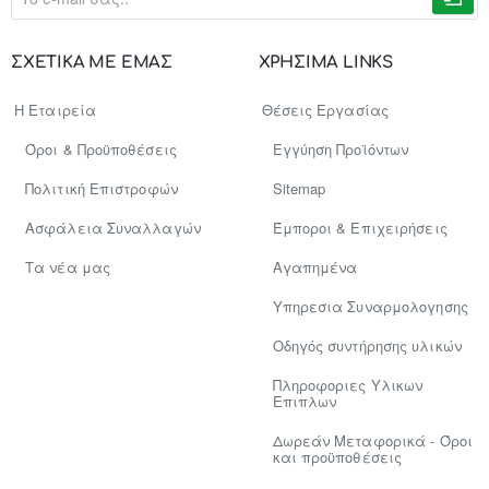
e-
mail
σας..
ΣΧΕΤΙΚΑ ΜΕ ΕΜΑΣ
ΧΡΗΣΙΜΑ LINKS
Η Εταιρεία
Θέσεις Εργασίας
Όροι & Προϋποθέσεις
Εγγύηση Προϊόντων
Πολιτική Επιστροφών
Sitemap
Ασφάλεια Συναλλαγών
Έμποροι & Επιχειρήσεις
Tα νέα μας
Αγαπημένα
Υπηρεσια Συναρμολογησης
Οδηγός συντήρησης υλικών
Πληροφοριες Υλικων
Επιπλων
Δωρεάν Μεταφορικά - Όροι
και προϋποθέσεις