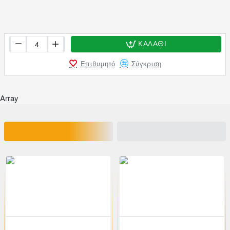
ΚΑΛΆΘΙ
Επιθυμητό
Σύγκριση
Array
ΣΧΕΤΙΚΑ ΠΡΟΪΟΝΤΑ
ΕΙΔΑΤΕ ΠΡΟΣΦΑΤΑ
200-02727
klikareto
200-02728
klikareto
-46%
-46%
Πολυθρόνα επισκέπτη "COLLET" χρωμίου από τεχνόδερμα σε καφέ χρώμα 55x64x95
Πολυθρόνα επισκέπτη "COLLET" χρωμίου από τεχνόδερμα σε εκρού χρώμα 55x64x95