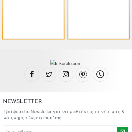
29.06€
29.06€
53.82€
53.82€
NEWSLETTER
Γράψου στο Newsletter για να μαθαίνεις τα νέα μας &
να ενημερώνεσαι πρώτος.
To