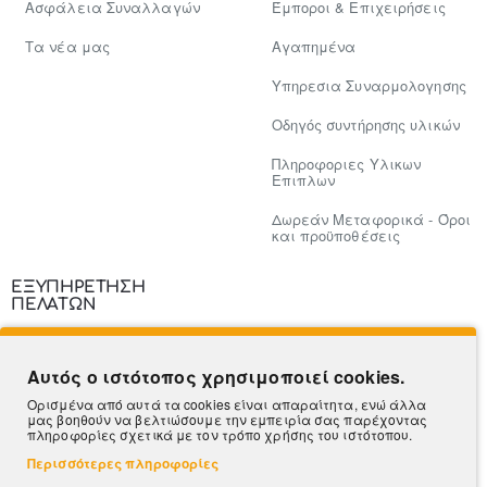
Ασφάλεια Συναλλαγών
Έμποροι & Επιχειρήσεις
Tα νέα μας
Αγαπημένα
Υπηρεσια Συναρμολογησης
Οδηγός συντήρησης υλικών
Πληροφοριες Υλικων
Επιπλων
Δωρεάν Μεταφορικά - Όροι
και προϋποθέσεις
ΕΞΥΠΗΡΕΤΗΣΗ
ΠΕΛΑΤΩΝ
Επικοινωνία
Αυτός ο ιστότοπος χρησιμοποιεί cookies.
Τρόποι Πληρωμής
Ορισμένα από αυτά τα cookies είναι απαραίτητα, ενώ άλλα
μας βοηθούν να βελτιώσουμε την εμπειρία σας παρέχοντας
Πληροφορίες Αποστολής
πληροφορίες σχετικά με τον τρόπο χρήσης του ιστότοπου.
Περισσότερες πληροφορίες
Ο Λογαριασμός μου