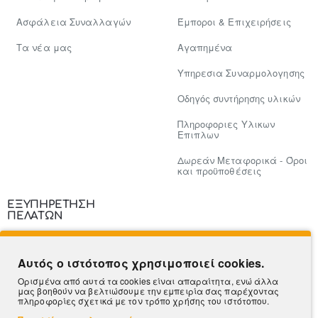
Ασφάλεια Συναλλαγών
Έμποροι & Επιχειρήσεις
Tα νέα μας
Αγαπημένα
Υπηρεσια Συναρμολογησης
Οδηγός συντήρησης υλικών
Πληροφοριες Υλικων
Επιπλων
Δωρεάν Μεταφορικά - Όροι
και προϋποθέσεις
ΕΞΥΠΗΡΕΤΗΣΗ
ΠΕΛΑΤΩΝ
Επικοινωνία
Αυτός ο ιστότοπος χρησιμοποιεί cookies.
Τρόποι Πληρωμής
Ορισμένα από αυτά τα cookies είναι απαραίτητα, ενώ άλλα
μας βοηθούν να βελτιώσουμε την εμπειρία σας παρέχοντας
Πληροφορίες Αποστολής
πληροφορίες σχετικά με τον τρόπο χρήσης του ιστότοπου.