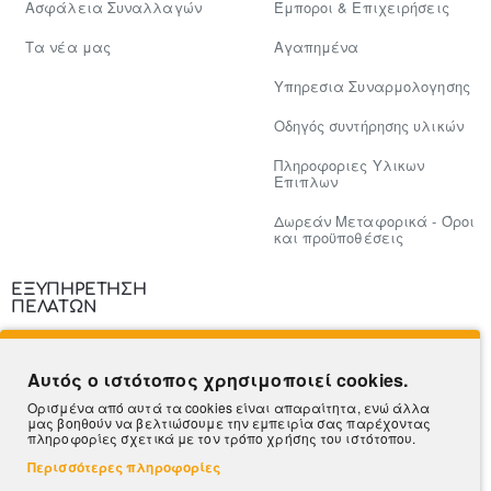
Ασφάλεια Συναλλαγών
Έμποροι & Επιχειρήσεις
Tα νέα μας
Αγαπημένα
Υπηρεσια Συναρμολογησης
Οδηγός συντήρησης υλικών
Πληροφοριες Υλικων
Επιπλων
Δωρεάν Μεταφορικά - Όροι
και προϋποθέσεις
ΕΞΥΠΗΡΕΤΗΣΗ
ΠΕΛΑΤΩΝ
Επικοινωνία
Αυτός ο ιστότοπος χρησιμοποιεί cookies.
Τρόποι Πληρωμής
Ορισμένα από αυτά τα cookies είναι απαραίτητα, ενώ άλλα
μας βοηθούν να βελτιώσουμε την εμπειρία σας παρέχοντας
Πληροφορίες Αποστολής
πληροφορίες σχετικά με τον τρόπο χρήσης του ιστότοπου.
Περισσότερες πληροφορίες
Ο Λογαριασμός μου