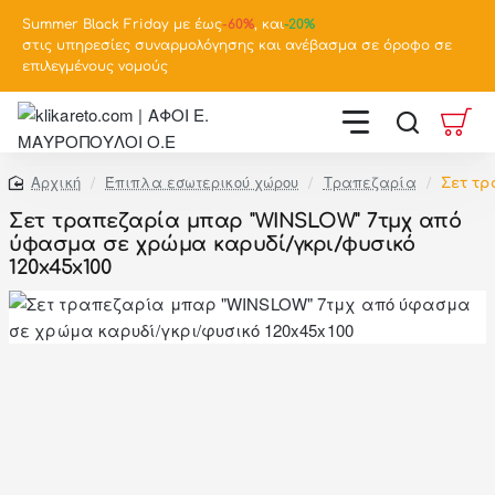
Summer Black Friday με έως
-
60%
, και
-20%
στις υπηρεσίες συναρμολόγησης και ανέβασμα σε όροφο σε
επιλεγμένους νομούς
Έπιπλα εσωτερικού χώρου
Τραπεζαρία
Σετ τρ
home
Σετ τραπεζαρία μπαρ "WINSLOW" 7τμχ από
ύφασμα σε χρώμα καρυδί/γκρι/φυσικό
120x45x100