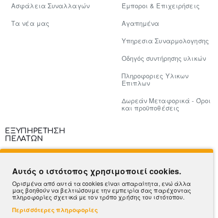
Ασφάλεια Συναλλαγών
Έμποροι & Επιχειρήσεις
Tα νέα μας
Αγαπημένα
Υπηρεσια Συναρμολογησης
Οδηγός συντήρησης υλικών
Πληροφοριες Υλικων
Επιπλων
Δωρεάν Μεταφορικά - Όροι
και προϋποθέσεις
ΕΞΥΠΗΡΕΤΗΣΗ
ΠΕΛΑΤΩΝ
Επικοινωνία
Αυτός ο ιστότοπος χρησιμοποιεί cookies.
Τρόποι Πληρωμής
Ορισμένα από αυτά τα cookies είναι απαραίτητα, ενώ άλλα
μας βοηθούν να βελτιώσουμε την εμπειρία σας παρέχοντας
Πληροφορίες Αποστολής
πληροφορίες σχετικά με τον τρόπο χρήσης του ιστότοπου.
Περισσότερες πληροφορίες
Ο Λογαριασμός μου