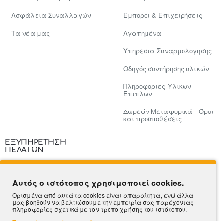
Ασφάλεια Συναλλαγών
Έμποροι & Επιχειρήσεις
Tα νέα μας
Αγαπημένα
Υπηρεσια Συναρμολογησης
Οδηγός συντήρησης υλικών
Πληροφοριες Υλικων
Επιπλων
Δωρεάν Μεταφορικά - Όροι
και προϋποθέσεις
ΕΞΥΠΗΡΕΤΗΣΗ
ΠΕΛΑΤΩΝ
Επικοινωνία
Αυτός ο ιστότοπος χρησιμοποιεί cookies.
Τρόποι Πληρωμής
Ορισμένα από αυτά τα cookies είναι απαραίτητα, ενώ άλλα
μας βοηθούν να βελτιώσουμε την εμπειρία σας παρέχοντας
Πληροφορίες Αποστολής
πληροφορίες σχετικά με τον τρόπο χρήσης του ιστότοπου.