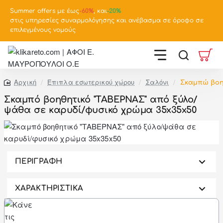
Summer offers με έως
-
60%
, και
-20%
στις υπηρεσίες συναρμολόγησης και ανέβασμα σε όροφο σε
επιλεγμένους νομούς
Έπιπλα εσωτερικού χώρου
Σαλόνι
Σκαμπώ βοη
home
Σκαμπό βοηθητικό "ΤΑΒΕΡΝΑΣ" από ξύλο/
ψάθα σε καρυδί/φυσικό χρώμα 35x35x50
-46%
ΠΕΡΙΓΡΑΦΗ
ΧΑΡΑΚΤΗΡΙΣΤΙΚΑ